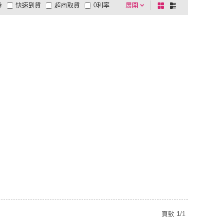
券
快速到貨
超商取貨
0利率
展開
棋
條
品有量
有影片
電視購物
盤
列
到付款
超商付款
5
式
式
以上
1
及以上
頁數
1
/
1