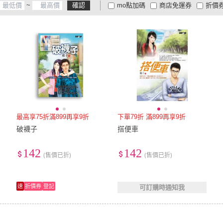
~
確認
mo點加碼
商店免運券
折價
大家電安心配
大家電快配
商
低溫宅配
定期配/分次配
貨
4
及以上
3
及以上
2
及
最高享75折滿899再享9折
下單79折 滿899再享9折
破襪子
搭便車
142
142
(售價已折)
(售價已折)
速
折價券
登記
可訂購時通知我