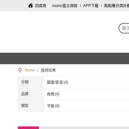
回首頁
momo富立保險
APP下載
點點賺分潤計
霜
Home
搜尋結果
分類
圖書/影音
(
4
)
品牌
商周
(
4
)
商周
(
4
)
類型
平裝
(
4
)
平裝
(
4
)