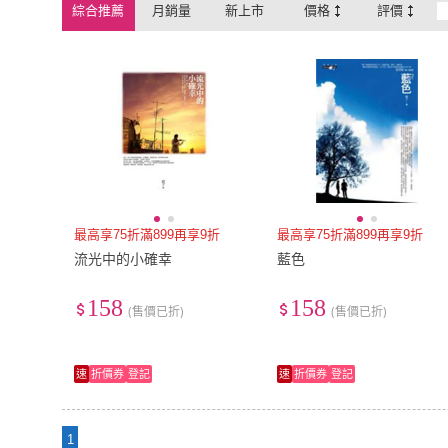
綜合推薦
月銷量
新上市
價格
評價
最高享75折滿899再享9折
最高享75折滿899再享9折
流光中的小確幸
藍色
158
158
(售價已折)
(售價已折)
速
折價券
登記
速
折價券
登記
1