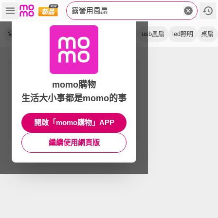
露營用風扇
電風扇
渦輪扇
循環扇
露營扇
靜音型
usb風扇
led照明
桌扇
momo購物
生活大小事都是momo的事
開啟「momo購物」APP
繼續使用網頁版