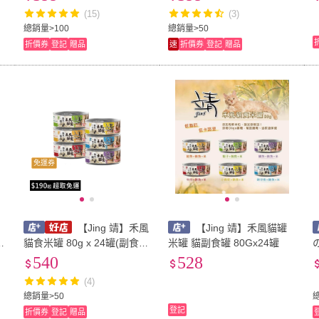
(15)
(3)
總銷量>100
總銷量>50
折價券
登記
贈品
速
折價券
登記
贈品
免運券
【Jing 靖】禾風
【Jing 靖】禾風貓罐
食
貓食米罐 80g x 24罐(副食
米罐 貓副食罐 80Gx24罐
全齡貓 貓罐頭 靖貓罐)
540
528
(4)
總銷量>50
登記
折價券
登記
贈品