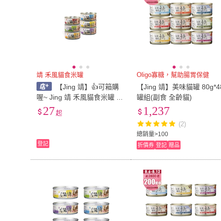
靖 禾風貓食米罐
Oligo寡糖，幫助腸胃保健
【Jing 靖】👍可箱購
【Jing 靖】美味貓罐 80g*4
喔~ Jing 靖 禾風貓食米罐 80
罐組(副食 全齡貓)
g 貓罐頭 主食罐 共6種口味
27
1,237
起
(2)
總銷量>100
登記
折價券
登記
贈品