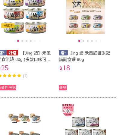
mo點3%
【Jing 靖】禾風
Jing 靖 禾風貓罐米罐
貓食米罐 80g (多款口味可
貓副食罐 80g
選)｜貓罐頭 貓副食罐 米貓
25
18
罐 全齡貓適用 靖貓罐
(1)
折價券
登記
登記