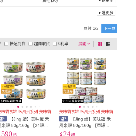
選更多
5
)
其他
(
20
)
蔬菜
(
5
)
其他
(
20
)
選更多
頁數
1
/
2
下一頁
券
快速到貨
超商取貨
0利率
展開
棋
條
品有量
有影片
電視購物
盤
列
到付款
超商付款
5
式
式
以上
1
及以上
mo點3%
mo點3%
免運券
免運券
美味貓食罐 禾風米系列 美味貓
美味貓食罐 禾風米系列 美味貓
【Jing 靖】美味罐 禾
【Jing 靖】美味罐 禾
風米罐 80g/160g 【24罐
風米罐 80g/160g 【單罐
組】美味貓食 靖罐 靖貓罐
組】美味貓食 靖罐 靖貓罐
590
24
起
起