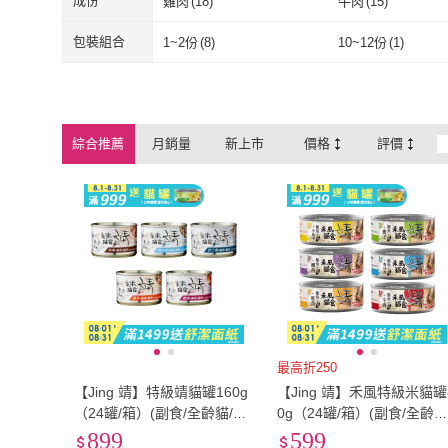
1500g~2000g
(
2
)
無
(
2
)
成份
雞肉
(
18
)
牛肉
(
15
)
1500g~2000g
(
2
)
無
(
2
)
雞肉
(
18
)
牛肉
(
15
)
鮪魚
(
16
)
其他
(
7
)
包裝組合
1~2份
(
8
)
10~12份
(
1
)
鮪魚
(
16
)
其他
(
7
)
1~2份
(
8
)
10~12份
(
1
)
綜合推薦
月銷量
新上市
價格
評價
最高折250
【Jing 靖】特級靖貓罐160g
【Jing 靖】禾風特級米貓罐
（24罐/箱）(副食/全齡貓/貓
0g（24罐/箱）(副食/全齡貓
罐頭)
貓罐頭)
899
599