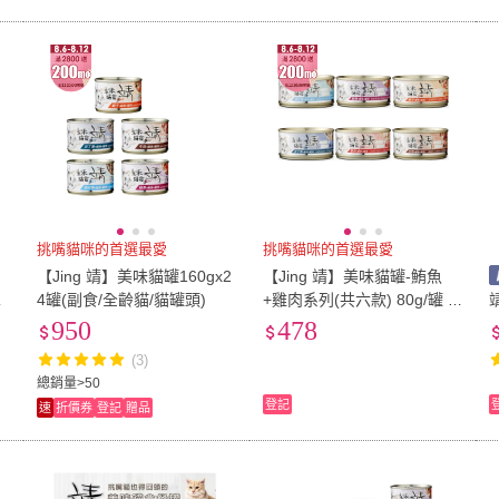
挑嘴貓咪的首選最愛
挑嘴貓咪的首選最愛
【Jing 靖】美味貓罐160gx2
【Jing 靖】美味貓罐-鮪魚
全
4罐(副食/全齡貓/貓罐頭)
+雞肉系列(共六款) 80g/罐 1
2罐組
950
478
(3)
總銷量>50
登記
速
折價券
登記
贈品