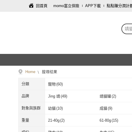
回首頁
momo富立保險
APP下載
點點賺分潤計
靖
Home
搜尋結果
分類
寵物
(
60
)
品牌
Jing 靖
(
49
)
靖貓罐
(
2
)
Jing 靖
(
49
)
靖貓罐
(
2
)
對象與族群
幼貓
(
10
)
成貓
(
9
)
幼貓
(
10
)
成貓
(
9
)
重量
21-40g
(
2
)
61-80g
(
15
)
21-40g
(
2
)
61-80g
(
15
)