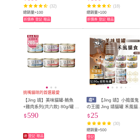
(32)
(18)
總銷量>100
總銷量>100
折價券
登記
贈品
折價券
登記
贈品
免運券
挑嘴貓咪的首選最愛
【Jing 靖】美味貓罐-鮪魚
【Jing 靖】小搗蛋鬼
+雞肉系列(共六款) 80g/罐 1
の王國 Jing 靖貓罐 禾風貓
2罐組
特級米罐 80G(貓罐頭 美味
590
25
貓食罐 禾風貓食罐 貓罐 靖
(30)
貓罐)
總銷量>500
速
登記
贈品
登記