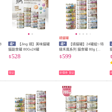
靖貓罐
8
【Jing 靖】美味貓罐
【靖貓罐】24罐組✨特
貓副食罐 80Gx24罐
級禾風系列 貓食罐 80g (禾
風米罐 特級罐 靖罐 靖貓罐
528
599
貓罐頭)寵物小精靈🧚
登記
折價券
登記