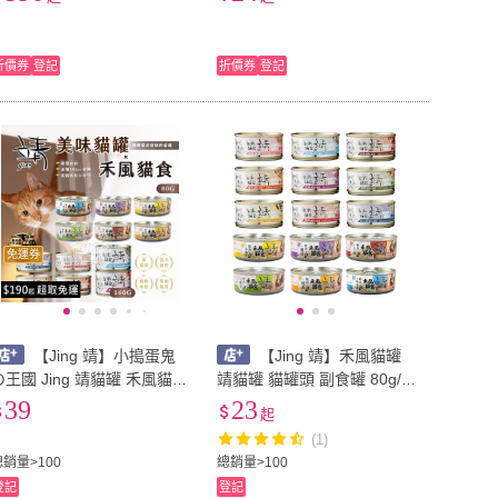
貓罐頭
貓罐頭
折價券
登記
折價券
登記
免運券
【Jing 靖】小搗蛋鬼
【Jing 靖】禾風貓罐
の王國 Jing 靖貓罐 禾風貓食
靖貓罐 貓罐頭 副食罐 80g/1
特級米罐 160G(貓罐頭 美味
60g
39
23
起
貓食罐 禾風貓食罐 貓罐 靖
(1)
貓罐)
總銷量>100
總銷量>100
登記
登記