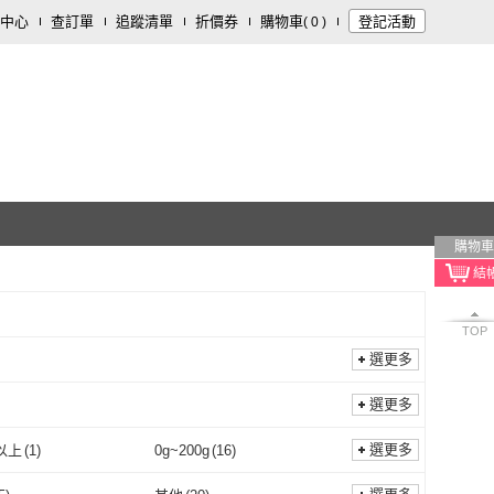
中心
查訂單
追蹤清單
折價券
購物車
登記活動
(
0
)
購物車
TOP
選更多
選更多
選更多
g以上
(
1
)
0g~200g
(
16
)
200g以上
(
1
)
0g~200g
(
16
)