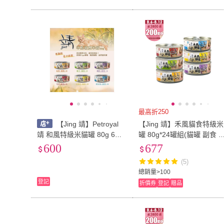
最高折250
【Jing 靖】Petroyal
【Jing 靖】禾風貓食特級米
靖 和風特級米貓罐 80g 6種
罐 80g*24罐組(貓罐 副食 
口味可選 靖米罐 Jing 貓罐頭
齡貓)
600
677
米罐 貓餐罐 整箱 禾風貓食
(5)
總銷量>100
登記
折價券
登記
贈品