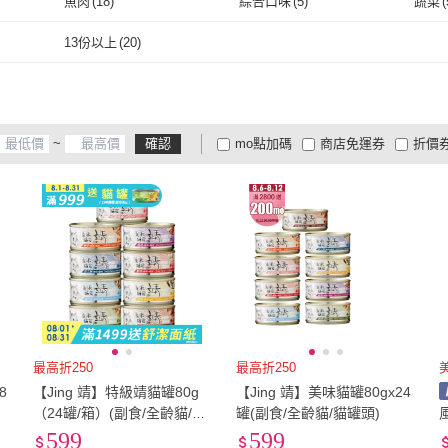
魚肉
(
18
)
綜合口味
(
5
)
蔬菜
(
取消
魚肉
(
18
)
綜合口味
(
5
)
41~50%
(
1
)
其他
(
19
)
13份以上
(
20
)
41~50%
(
1
)
其他
(
19
)
13份以上
(
20
)
~
確認
mo點加碼
商店免運券
折價
大家電安心配
大家電快配
商
低溫宅配
定期配/分次配
貨
4
及以上
3
及以上
2
及
最高折250
最高折250
8
【Jing 靖】特級靖貓罐80g
【Jing 靖】美味貓罐80gx24
/
（24罐/箱）(副食/全齡貓/貓
罐(副食/全齡貓/貓罐頭)
罐頭)
599
599