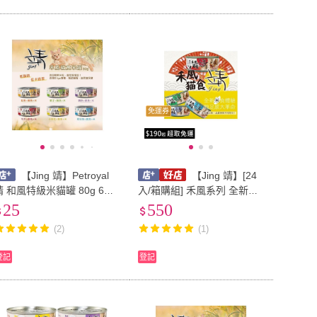
免運券
【Jing 靖】Petroyal
【Jing 靖】[24
靖 和風特級米貓罐 80g 6種
入/箱購組] 禾風系列 全新米
口味可選 靖米罐 Jing 貓罐頭
食新體驗 貓罐 80g 米貓罐
25
550
米罐 貓餐罐 禾風貓食
白肉 貓罐
(2)
(1)
登記
登記