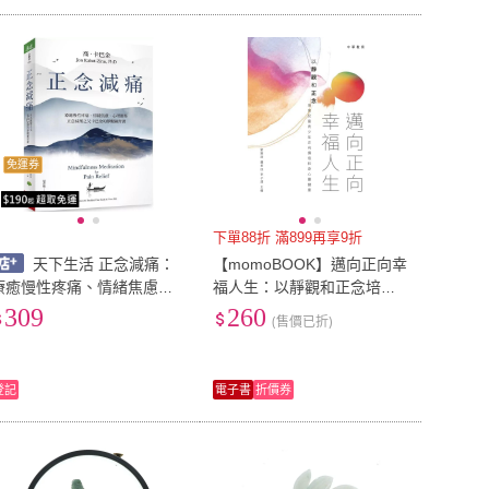
免運券
下單88折 滿899再享9折
天下生活 正念減痛：
【momoBOOK】邁向正向幸
療癒慢性疼痛、情緒焦慮、
福人生：以靜觀和正念培育
心理創傷，正念減壓之父卡
兒童青少年正向價值和身心
309
260
(售價已折)
巴金的靜觀練習課
靈健康(電子書)
登記
電子書
折價券