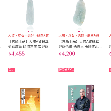
天然、珍石、美好 ~翡翠A貨
天然、珍石、美好 ~翡翠A貨
【喜緣玉品】天然A貨翡翠
【喜緣玉品】天然A貨翡翠
道
藍晴底黃 晴海無痕 寂靜觀音
靜觀悟道 遇貴人 玉隱佛心
玉珮(直)
玉珮(直)
4,455
4,200
登記
折價券
登記