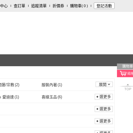
中心
查訂單
追蹤清單
折價券
購物車
登記活動
(
0
)
購物車
展開
開運/宗教
(
2
)
服裝內著
(
1
)
TOP
選更多
as 愛迪達
(
1
)
喜緣玉品
(
6
)
adidas 愛迪達
(
1
)
喜緣玉品
(
6
)
1
)
橡樹林
(
1
)
選更多
遠足
(
1
)
橡樹林
(
1
)
文化
(
1
)
邱顯忠
(
1
)
選更多
白象文化
(
1
)
邱顯忠
(
1
)