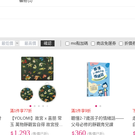
礦物
(
1
)
礦物
(
1
)
~
確認
mo點加碼
商店免運券
折價
大家電安心配
大家電快配
商
低溫宅配
定期配/分次配
貨
4
及以上
3
及以上
2
及
滿1件享77折
滿1件享9折
計
【YOLOMI】故宮 x 喜朋 常
聽懂2-7歲孩子的情緒話――
玉 萬物靜觀皆自得 故宮授權
父母必修的靜觀育兒課
(餐墊+隔熱墊+杯墊各1)
1,293
360
(售價已折)
(售價已折)