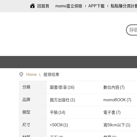
回首頁
momo富立保險
APP下載
點點賺分潤計
靜
Home
搜尋結果
分類
圖書/影音
(
16
)
數位內容
(
7
)
母嬰/童
(
1
)
文具樂器
(
1
)
品牌
圓方出版社
(
1
)
momoBOOK
(
7
)
圓方出版社
(
1
)
momoBOOK
(
新自然主義
(
1
)
Faber-Castell
(
1
)
類型
平裝
(
14
)
電子書
(
7
)
新自然主義
(
1
)
Faber-Castell
啟動文化
(
1
)
主流出版
(
1
)
平裝
(
14
)
電子書
(
7
)
尺寸
<50CM
(
1
)
寬59cm以下
(
1
)
啟動文化
(
1
)
主流出版
(
1
)
YOLOMI
(
1
)
<50CM
(
1
)
寬59cm以下
(