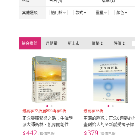
材質
玉石
(
4
)
翡翠
(
1
)
YOLOMI
(
1
)
玉石
(
4
)
翡翠
(
1
)
其他選項
適用於
款式
重量
顏色
綜合推薦
月銷量
新上市
價格
評價
最高享72折滿899再享9折
最高享75折
正念靜觀繁盛之路：牛津學
更深的靜觀：正念8週靜心
派大師衛林．凱肯開創性全
畫創始人的全新感受調子課
球十二堂日常實踐課
442
379
(售價已折)
(售價已折)