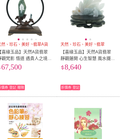
天然、珍石、美好 ~翡翠A貨
天然、珍石、美好 ~翡翠
【喜緣玉品】天然A貨翡翠
【喜緣玉品】天然A貨翡翠
靜觀梵影 悟道 遇貴人之境
靜觀蓮開 心生智慧 風水擺設
風水擺設 擺件(直)
擺件(直)
67,500
8,640
折價券
登記
贈險
折價券
登記