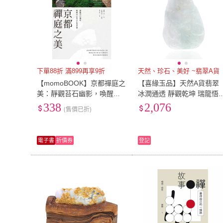
下單88折 滿899再享9折
天然、珍石、美好 ~翡翠A貨
【momoBOOK】京都禪庭之
【喜緣玉品】天然A貨翡翠
美：靜觀苔石幽影，喚醒內
冰潤通透 靜觀乾坤 瑞龍悟
心的自在與寧靜(電子書)
玉珮(直)
338
2,076
(售價已折)
電子書
折價券
登記