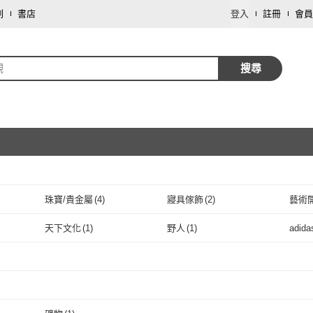
劃
書店
登入
註冊
會員
觀
搜尋
珠寶/貴金屬
(
4
)
寢具傢飾
(
2
)
藝術
取消
傢俱
(
1
)
餐廚用品
(
1
)
天下文化
(
1
)
野人
(
1
)
adid
取消
7
)
天下文化
(
1
)
野人
(
1
)
香港大學出版社
(
1
)
萬里機構
(
1
)
遠足
(
(
1
)
香港大學出版社
(
1
)
萬里機構
取消
(
1
)
楓書坊
(
1
)
崧燁文化
(
1
)
白象
楓書坊
(
1
)
崧燁文化
(
1
)
取消
1
)