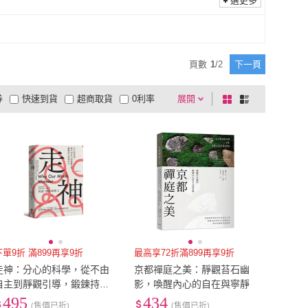
選更多
頁數
1
/
2
下一頁
券
快速到貨
超商取貨
0利率
展開
棋
條
品有量
有影片
電視購物
盤
列
到付款
超商付款
5
式
式
以上
1
及以上
下單9折 滿899再享9折
最高享72折滿899再享9折
走神：分心的科學，從不由
京都禪庭之美：靜觀苔石幽
自主到靜觀引導，鍛鍊持久
影，喚醒內心的自在與寧靜
的專注力
495
434
(售價已折)
(售價已折)