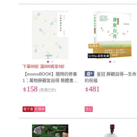
免運券
下單88折 滿899再享9折
【momoBOOK】隨時的修養
皇冠 靜觀自得—生命
1：萬物靜觀皆自得 簡體書
的祝福
(電子書)
158
481
(售價已折)
電子書
折價券
登記