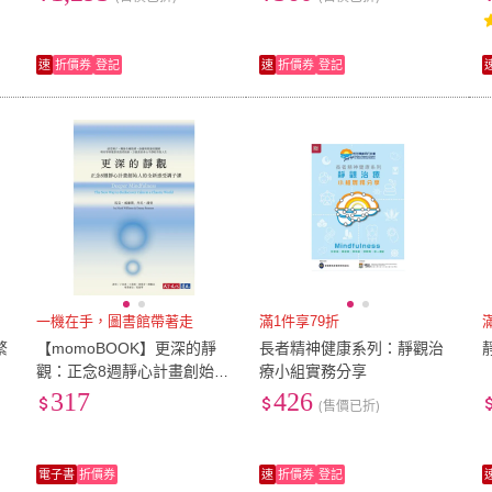
速
折價券
登記
速
折價券
登記
一機在手，圖書館帶著走
滿1件享79折
繁
【momoBOOK】更深的靜
長者精神健康系列：靜觀治
觀：正念8週靜心計畫創始人
療小組實務分享
的全新感受調子課(電子書)
317
426
(售價已折)
電子書
折價券
速
折價券
登記