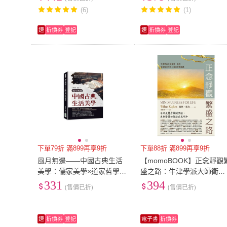
(6)
(1)
速
折價券
登記
速
折價券
登記
下單79折 滿899再享9折
下單88折 滿899再享9折
風月無邊――中國古典生活
【momoBOOK】正念靜觀
美學：儒家美學×道家哲學×
盛之路：牛津學派大師衛
禪宗實踐，靜觀生活的美
林．凱肯開創性全球十二堂
331
394
(售價已折)
(售價已折)
日常實踐課(電子書)
速
折價券
登記
電子書
折價券