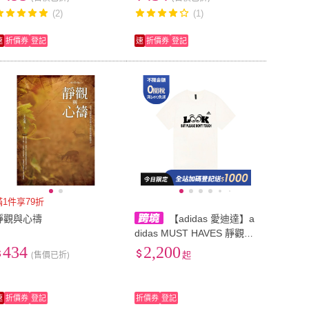
(2)
(1)
速
折價券
登記
速
折價券
登記
滿1件享79折
靜觀與心禱
【adidas 愛迪達】a
didas MUST HAVES 靜觀勿
擾印花情侶款純棉Logo標識
434
2,200
(售價已折)
起
運動休閒圓領短袖T恤 男女
同款
速
折價券
登記
折價券
登記