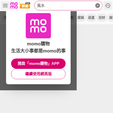
風水
化煞
除穢
迎百富
長門簾
晶鑽畫
鎮煞
擺鎮
葫蘆
招財
鎮
momo購物
生活大小事都是momo的事
開啟「momo購物」APP
繼續使用網頁版