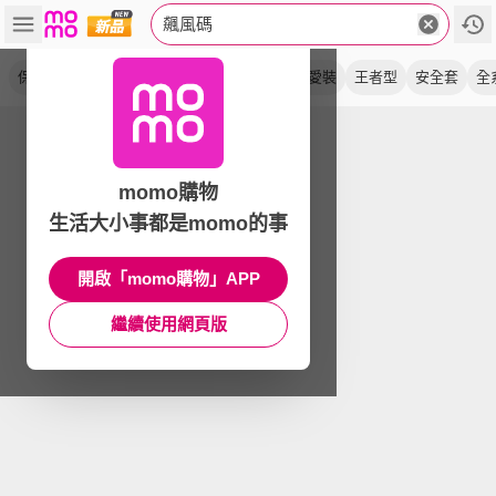
飆風碼
保險套
衛生套
避孕
飆馬
舒適裝
熱愛裝
王者型
安全套
全
momo購物
生活大小事都是momo的事
開啟「momo購物」APP
繼續使用網頁版