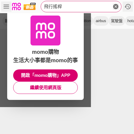
飛行搖桿
節流閥
支援pc
搖桿組
油門
基座
edition
airbus
駕駛盤
hot
momo購物
生活大小事都是momo的事
開啟「momo購物」APP
繼續使用網頁版