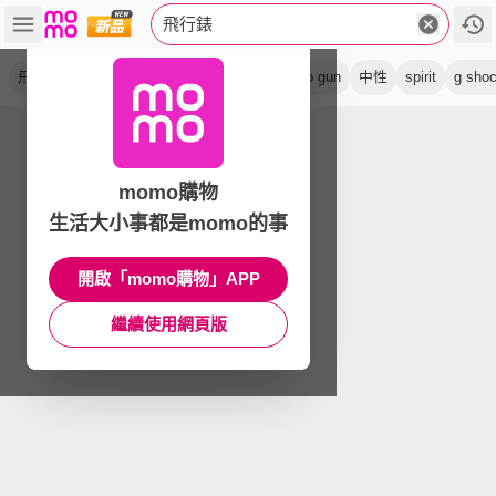
飛行錶
飛行員
腕錶
機械錶
手錶
光動能
top gun
中性
spirit
g sho
momo購物
生活大小事都是momo的事
開啟「momo購物」APP
繼續使用網頁版