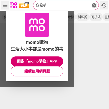
食物剪
剪刀
不鏽鋼
金剛剪
輔食剪
萬用
雞骨剪
料理剪
可拆式
星
momo購物
生活大小事都是momo的事
開啟「momo購物」APP
繼續使用網頁版