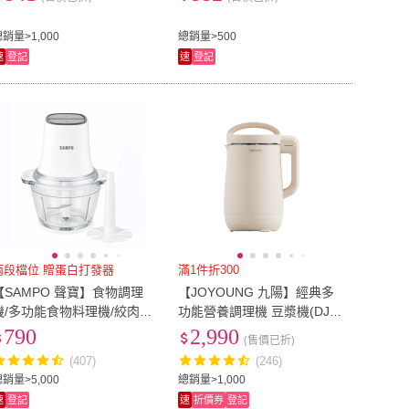
多功能備料機/打蒜頭
銷量>1,000
總銷量>500
速
登記
速
登記
兩段檔位 贈蛋白打發器
滿1件折300
【SAMPO 聲寶】食物調理
【JOYOUNG 九陽】經典多
機/多功能食物料理機/絞肉
功能營養調理機 豆漿機(DJ1
機/打蛋器(KT-Z2210L)
2N-D3B)
790
2,990
(售價已折)
(407)
(246)
銷量>5,000
總銷量>1,000
速
登記
速
折價券
登記