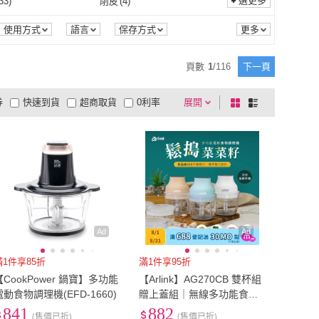
~40cm
(
1
)
選更多
33
)
削皮
(
4
)
Oster
(
31
)
ESSENTURE 大漢酵
(
46
)
 杰帝士
(
24
)
Imami
(
1
)
桌面型
(
113
)
車用型
(
1
)
7
)
隨行杯
(
119
)
35cm~40cm
(
1
)
磨泥
(
33
)
削皮
(
4
)
15
)
多功能料理器
(
46
)
使用方式
語言
保存方式
素
能
口味
內槽材質
商品狀態
JTC 杰帝士
(
24
)
Imami
(
1
)
T
(
7
)
MOYUUM
(
6
)
容杯
(
7
)
隨行杯
(
119
)
.9hp
(
6
)
無標記
(
199
)
磨搗
(
15
)
多功能料理器
(
46
)
清洗
(
49
)
預約定時
(
54
)
頁數
1
/
116
下一頁
TOKIT
(
7
)
MOYUUM
(
6
)
ted 菲仕德
(
64
)
BRAUN 百靈
(
11
)
4.0~4.9hp
(
6
)
無標記
(
199
)
52
)
凍狀
(
10
)
自動清洗
(
49
)
預約定時
(
54
)
震動
(
5
)
擬真加熱
(
2
)
券
快速到貨
超商取貨
0利率
展開
棋
條
Felsted 菲仕德
(
64
)
BRAUN 百靈
(
11
)
resso
(
4
)
Artisan 奧堤森
(
15
)
液體
(
52
)
凍狀
(
10
)
6
)
5V
(
1
)
多頻震動
(
5
)
擬真加熱
(
2
)
1
)
蒸氣
(
4
)
品有量
有影片
電視購物
盤
列
到付款
超商付款
5
式
式
Nespresso
(
4
)
Artisan 奧堤森
(
15
)
手動
(
6
)
5V
(
1
)
取式
(
2
)
桌上型
(
6
)
旋風
(
1
)
蒸氣
(
4
)
3
)
智慧聯網
(
2
)
以上
1
及以上
斜/直取式
(
2
)
桌上型
(
6
)
式
(
1
)
落地式
(
2
)
觸控
(
3
)
智慧聯網
(
2
)
3
)
Disney+
(
2
)
黏貼式
(
1
)
落地式
(
2
)
畫
(
1
)
金箔畫
(
1
)
其他
(
3
)
Disney+
(
2
)
環
(
4
)
多點加熱
(
5
)
抽象畫
(
1
)
金箔畫
(
1
)
A濾網
(
1
)
手持/直立
(
1
)
水循環
(
4
)
多點加熱
(
5
)
除霜
(
1
)
Dolby Vision
(
2
)
Ad
Ad
HEPA濾網
(
1
)
手持/直立
(
1
)
自動除霜
(
1
)
Dolby Vision
(
2
)
腳
(
1
)
其他
(
1
)
滿1件享85折
滿1件享95折
【CookPower 鍋寶】多功能
【Arlink】AG270CB 雙杯組
防磨腳
(
1
)
其他
(
1
)
電動食物調理機(EFD-1660)
贈上蓋組｜無線多功能食物
調理機/電動蒜泥機/碎蒜器/
841
882
(售價已折)
(售價已折)