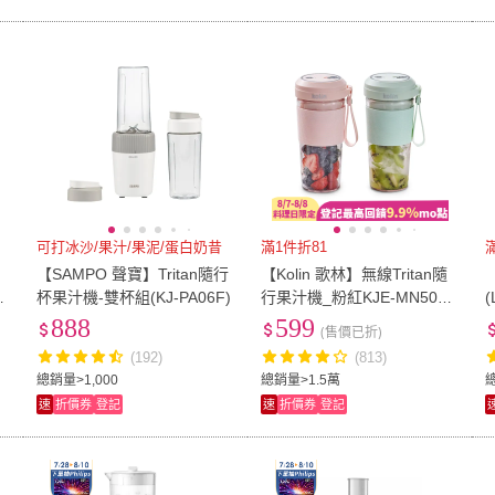
可打冰沙/果汁/果泥/蛋白奶昔
滿1件折81
熱
【SAMPO 聲寶】Tritan隨行
【Kolin 歌林】無線Tritan隨
0
杯果汁機-雙杯組(KJ-PA06F)
行果汁機_粉紅KJE-MN502P
(
B/粉綠KJE-MN502GB(雙杯
888
599
(售價已折)
組/無塑化劑/USB充電)
(192)
(813)
總銷量>1,000
總銷量>1.5萬
速
折價券
登記
速
折價券
登記