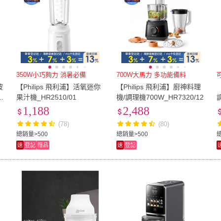
350W小巧夠力 消暑必備
700W大馬力 多功能備料
玻
【Philips 飛利浦】活氧迷你
【Philips 飛利浦】廚神料理
玻
果汁機_HR2510/01
機/調理機700W_HR7320/12
機
1,188
2,488
(78)
(80)
總銷量>500
總銷量>500
總
速
登記
贈品
速
登記