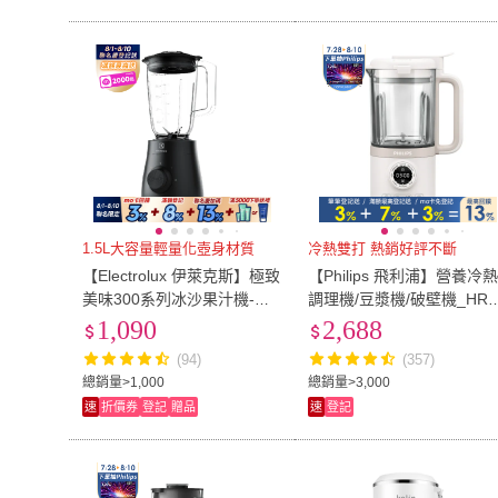
1.5L大容量輕量化壺身材質
冷熱雙打 熱銷好評不斷
【Electrolux 伊萊克斯】極致
【Philips 飛利浦】營養冷
美味300系列冰沙果汁機-塑
調理機/豆漿機/破壁機_HR2
膠壺身(E3TB1-201K)
38/30
1,090
2,688
(94)
(357)
總銷量>1,000
總銷量>3,000
速
折價券
登記
贈品
速
登記