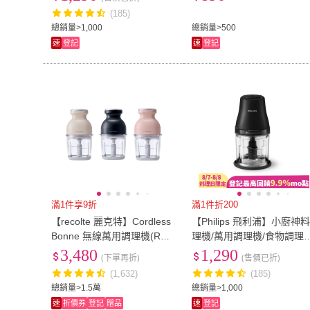
(185)
總銷量>1,000
總銷量>500
速
登記
速
登記
滿1件享9折
滿1件折200
【recolte 麗克特】Cordless
【Philips 飛利浦】小廚神
Bonne 無線萬用調理機(RCP
理機/萬用調理機/食物調理
-7)
_HR1501/03
3,480
1,290
(下單再折)
(售價已折)
(1,632)
(185)
總銷量>1.5萬
總銷量>1,000
速
折價券
登記
贈品
速
登記