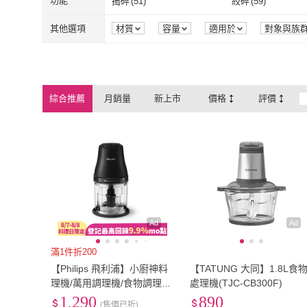
50型
(
1
)
55型
(
1
)
功能
搗碎
(
51
)
絞碎
(
59
)
SONGEN 松井
(
32
)
one-meter
(
3
)
CATIS
(
2
)
小太陽
(
13
)
一般插頭式
(
276
)
電池式
(
10
)
個人型
(
169
)
商用型
(
6
)
50型
(
1
)
55型
(
1
)
搗碎
(
51
)
絞碎
(
59
)
去核
(
1
)
榨汁
(
136
)
其他選項
材質
容量
適用於
對象與族
圖案
顏色
組裝方式
品牌定
CATIS
(
2
)
小太陽
(
13
)
BOSO
(
5
)
KINYO
(
75
)
個人型
(
169
)
商用型
(
6
)
1hp以下
(
7
)
1.0~1.9hp
(
13
)
去核
(
1
)
榨汁
(
136
)
灌香腸
(
3
)
絞肉
(
30
)
門板材質
檯面材質
BOSO
(
5
)
KINYO
(
75
)
Souper Cubes
(
2
)
Arlink
(
21
)
1hp以下
(
7
)
1.0~1.9hp
(
13
)
錠劑
(
15
)
粉劑
(
33
)
灌香腸
(
3
)
絞肉
(
30
)
即熱水
(
6
)
防水
(
6
)
綜合推薦
月銷量
新上市
價格
評價
Souper Cubes
(
2
)
Arlink
(
21
)
Fujitek 富士電通
(
15
)
THOMSON
(
2
)
錠劑
(
15
)
粉劑
(
33
)
膏狀
(
4
)
自動
(
71
)
即熱水
(
6
)
防水
(
6
)
真人發音
(
2
)
負壓縮陰
(
1
)
Fujitek 富士電通
(
15
)
THOMSON
(
2
Vitantonio
(
16
)
ZWILLING 德國雙
膏狀
(
4
)
自動
(
71
)
110V
(
11
)
平裝
(
7
)
真人發音
(
2
)
負壓縮陰
(
1
)
氣炸
(
4
)
瞬熱
(
2
)
Vitantonio
(
16
)
ZWILLING 
110V
(
11
)
平裝
(
7
)
無附輪/無帶鎖
(
6
)
料理剪刀
(
3
)
氣炸
(
4
)
瞬熱
(
2
)
語音聲控
(
2
)
智慧控溫
(
1
)
無附輪/無帶鎖
(
6
)
料理剪刀
(
3
)
LED
(
2
)
Google TV
(
2
)
語音聲控
(
2
)
智慧控溫
(
1
)
Netflix
(
2
)
YouTube
(
2
)
LED
(
2
)
Google TV
(
2
)
無刷馬達
(
1
)
聰明濾杯
(
1
)
Netflix
(
2
)
YouTube
(
2
)
內建食譜
(
1
)
爐內清潔
(
1
)
Ad
Ad
無刷馬達
(
1
)
聰明濾杯
(
1
)
刻度式
(
1
)
內建食譜
(
1
)
爐內清潔
(
1
)
HDR10
(
2
)
60Hz
(
2
)
滿1件折200
【Philips 飛利浦】小廚神料
【TATUNG 大同】1.8L食
刻度式
(
1
)
HDR10
(
2
)
60Hz
(
2
)
80dB以上
(
1
)
燒烤
(
1
)
理機/萬用調理機/食物調理機
處理機(TJC-CB300F)
_HR1501/03
1,290
890
80dB以上
(
1
)
燒烤
(
1
)
(售價已折)