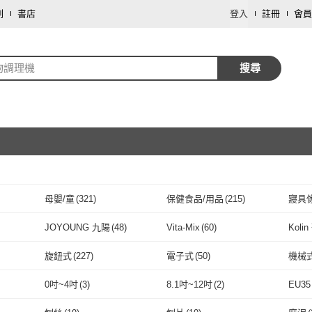
劃
書店
登入
註冊
會員
物調理機
搜尋
母嬰/童
(
321
)
保健食品/用品
(
215
)
寢具
取消
戶外用品
(
5
)
食品飲料
(
3
)
家庭
JOYOUNG 九陽
(
48
)
Vita-Mix
(
60
)
Koli
取消
(
23
)
JOYOUNG 九陽
(
48
)
Vita-Mix
(
60
)
Giaretti
(
5
)
Vita Codes
(
1
)
nutri
旋鈕式
(
227
)
電子式
(
50
)
機械
Giaretti
(
5
)
Vita Codes
取消
(
1
)
斯
(
6
)
CookPower 鍋寶
(
8
)
Blendtec
(
15
)
TAT
旋鈕式
(
227
)
電子式
(
50
)
無線
(
139
)
多合一
(
9
)
無
(
4
)
0吋~4吋
(
3
)
8.1吋~12吋
(
2
)
EU35
 伊萊克斯
(
6
)
CookPower 鍋寶
(
8
)
Blendtec
(
15
)
一品夫人
(
4
)
小米
(
3
)
Oster
無線
(
139
)
多合一
取消
(
9
)
充電式
(
56
)
無
(
1
)
桌面
(
5
)
0吋~4吋
(
3
)
8.1吋~12吋
(
2
)