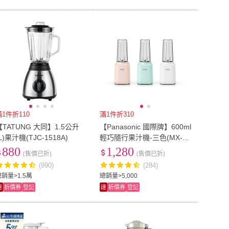
滿1件折110
滿1件折310
【TATUNG 大同】1.5公升
【Panasonic 國際牌】600ml
L)果汁機(TJC-1518A)
輕巧隨行果汁機-三色(MX-X
PT103)
880
1,280
(售價已折)
(售價已折)
(990)
(284)
總銷量>1.5萬
總銷量>5,000
速
折價券
登記
速
折價券
登記