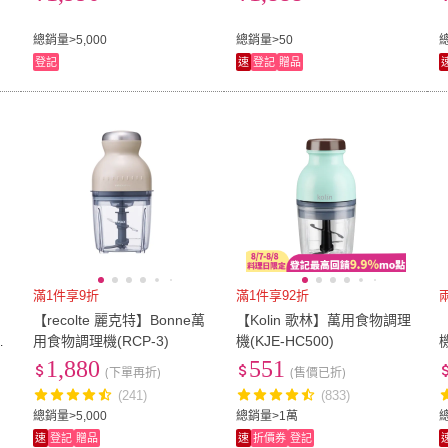
(密封鎖鮮寶寶副食品一機搞
定)
總銷量>5,000
總銷量>50
總
登記
速
登記
贈品
滿1件享9折
滿1件享92折
料
【recolte 麗克特】Bonne萬
【Kolin 歌林】萬用食物調理
機
用食物調理機(RCP-3)
機(KJE-HC500)
1,880
551
(下單再折)
(售價已折)
(241)
(833)
總銷量>5,000
總銷量>1萬
總
速
登記
贈品
速
折價券
登記