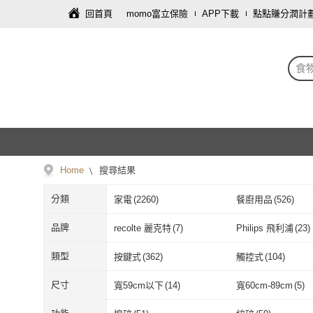
回首頁
momo富立保險
APP下載
點點賺分潤計
食
Home
搜尋結果
分類
家電
(
2260
)
餐廚用品
(
526
)
圖書/影音
(
9
)
修繕裝潢
(
8
)
品牌
recolte 麗克特
(
7
)
Philips 飛利浦
(
23
)
資訊電腦
(
1
)
recolte 麗克特
(
7
)
Philips 飛利浦
Panasonic 國際牌
(
44
)
NINJA
(
10
)
類型
按鍵式
(
362
)
觸控式
(
104
)
Panasonic 國際牌
(
44
)
NINJA
(
10
)
HUROM
(
16
)
Electrolux 伊萊克
按鍵式
(
362
)
觸控式
(
104
)
配件
(
39
)
有線
(
292
)
尺寸
寬59cm以下
(
14
)
寬60cm-89cm
(
5
)
HUROM
(
16
)
Electrolux
SONGEN 松井
(
32
)
one-meter
(
3
)
配件
(
39
)
有線
(
292
)
一般插頭式
(
276
)
電池式
(
10
)
寬59cm以下
(
14
)
寬60cm-89cm