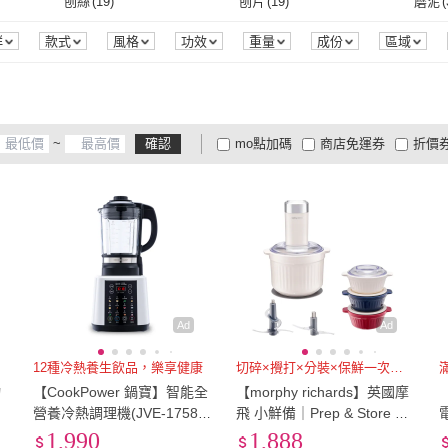
L
(
1
)
165cm以下
(
1
)
35cm
刨絲
(
19
)
刨片
(
19
)
磨泥
(
一品夫人
(
4
)
小米
(
3
)
貴夫人
(
26
)
Future Tech 未來科技
(
18
)
JTC
充電式
(
56
)
無
(
1
)
家用型
(
137
)
果汁機
(
296
)
容杯
(
L
(
1
)
165cm以下
(
1
)
刨絲
(
19
)
刨片
(
19
)
斷筋
(
1
)
肉槌
(
1
)
磨搗
(
群
款式
風格
功效
重量
成份
區域
位
包裝組合
認證
荷重
解析度
時間
效
貴夫人
(
26
)
Future Tech 未來科技
(
18
)
SAMPO 聲寶
(
10
)
MOLIJIA 魔力家
(
4
)
TOKI
家用型
(
137
)
果汁機
(
296
)
2.0~2.9hp
(
39
)
3.0~3.9hp
(
39
)
4.0~4
斷筋
(
1
)
肉槌
(
1
)
底盤加熱
(
36
)
立體環繞加熱
(
25
)
自動
SAMPO 聲寶
(
10
)
MOLIJIA 魔力家
(
4
)
PRINCESS 荷蘭公主
(
27
)
APIXINTL
(
6
)
Fels
2.0~2.9hp
(
39
)
3.0~3.9hp
(
39
)
膠囊
(
45
)
飲品
(
34
)
液體
(
底盤加熱
(
36
)
立體環繞加熱
(
25
)
靜音
(
3
)
旋轉
(
2
)
多頻
~
確認
mo點加碼
商店免運券
折價
PRINCESS 荷蘭公主
(
27
)
APIXINTL
(
6
)
RTAKO
(
7
)
諾必行
(
16
)
Nesp
膠囊
(
45
)
飲品
(
34
)
手動
(
16
)
電動
(
17
)
手動
(
靜音
(
3
)
旋轉
(
2
)
烘烤
(
5
)
發酵
(
1
)
旋風
(
大家電安心配
大家電快配
商
低溫宅配
定期配/分次配
貨
)
RTAKO
(
7
)
諾必行
(
16
)
人
(
3
)
手動
(
16
)
電動
(
17
)
電子書
(
3
)
含蓋式
(
6
)
斜/直
烘烤
(
5
)
發酵
(
1
)
WIFI傳輸
(
2
)
防水
(
1
)
觸控
(
4
及以上
3
及以上
2
及
德國雙人
(
3
)
電子書
(
3
)
含蓋式
(
6
)
主廚刀/三德刀/切刀
(
1
)
刀具組
(
1
)
黏貼
WIFI傳輸
(
2
)
防水
(
1
)
無線搖控
(
1
)
場景模式
(
2
)
其他
(
主廚刀/三德刀/切刀
(
1
)
刀具組
(
1
)
IH電子鍋
(
1
)
機械式電子鍋
(
1
)
抽象
無線搖控
(
1
)
場景模式
(
2
)
手機平板鏡射
(
2
)
杜比音效
(
2
)
水循
IH電子鍋
(
1
)
機械式電子鍋
(
1
)
2片式
(
1
)
蛋奶素
(
1
)
HEP
手機平板鏡射
(
2
)
杜比音效
(
2
)
解凍
(
1
)
滿水提醒
(
1
)
自動
Ad
Ad
2片式
(
1
)
蛋奶素
(
1
)
解凍
(
1
)
滿水提醒
(
1
)
冰沙
(
1
)
冰淇淋
(
1
)
防磨
12種冷熱養生飲品，樂享健康
切碎×攪打×分裝×保鮮一次完成
物
【CookPower 鍋寶】智能全
【morphy richards】英國摩
冰沙
(
1
)
冰淇淋
(
1
)
營養冷熱調理機(JVE-1758
飛 小鮮備｜Prep & Store 保
W)
鮮備料調理機 MFP1004W
1,990
1,888