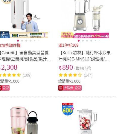
可加熱調理機
滿1件折109
【Giaretti】全自動美型營養
【Kolin 歌林】隨行杯冰沙果
調理機/豆漿機/副食品/果汁
汁機KJE-MN512(調理機/冰
(GT-MEB01)
沙機)
2,308
890
(售價已折)
(189)
(147)
銷量>5,000
總銷量>1,000
速
登記
速
折價券
登記