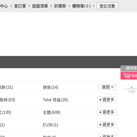
中心
查訂單
追蹤清單
折價券
購物車
登記活動
(
0
)
購物車
展開
傢飾
(
31
)
傢俱
(
14
)
TOP
清潔/紙品
(
3
)
數位內容
(
3
)
選更多
n 歌林
(
53
)
Tefal 特福
(
26
)
Kolin 歌林
(
53
)
Tefal 特福
(
26
)
bullet 紐粹樂
(
12
)
yiriyijiao 宜日宜酵
(
34
)
選更多
式
(
130
)
主體
(
608
)
nutribullet 紐粹樂
(
12
)
yiriyijiao 宜日宜酵
(
34
)
UNG 大同
(
25
)
BEAST
(
5
)
機械式
(
130
)
主體
(
608
)
USB
(
85
)
選更多
(
1
)
EU36
(
1
)
TATUNG 大同
(
25
)
BEAST
(
5
)
(
31
)
ESSENTURE 大漢酵素
(
46
)
無
(
4
)
USB
(
85
)
型
(
113
)
車用型
(
1
)
EU35
(
1
)
EU36
(
1
)