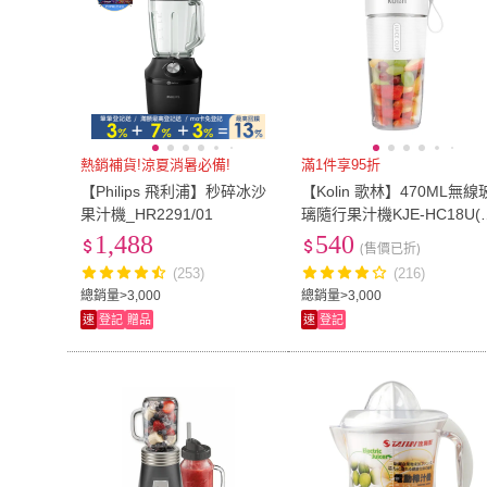
熱銷補貨!涼夏消暑必備!
滿1件享95折
【Philips 飛利浦】秒碎冰沙
【Kolin 歌林】470ML無線
果汁機_HR2291/01
璃隨行果汁機KJE-HC18U(
璃無味/Type-C充電)
1,488
540
(售價已折)
(253)
(216)
總銷量>3,000
總銷量>3,000
速
登記
贈品
速
登記