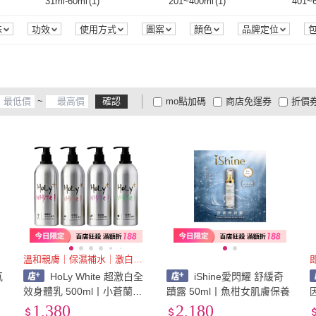
31ml-60ml
(
1
)
201~400ml
(
1
)
401~
31ml-60ml
(
1
)
201~400ml
(
1
)
味
功效
使用方式
圖案
顏色
品牌定位
~
確認
mo點加碼
商店免運券
折價
大家電安心配
大家電快配
商
低溫宅配
定期配/分次配
貨
4
及以上
3
及以上
2
及
溫和親膚｜保濕補水｜激白光澤
氛
HoLy White 超激白全
iShine愛閃耀 舒緩奇
效身體乳 500ml丨小蒼蘭丨
蹟露 50ml丨魚柑女肌膚保養
白麝香丨青蘋果丨水蓮花丨
1,380
2,180