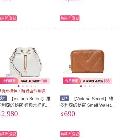
媽咪適用丨魚柑女保濕水
女熬夜霜
跨店折
登記
跨店折
登記
經典水桶包，時尚由你掌握
【Victoria Secret】維
【Victoria Secret】維
多利亞的秘密 經典水桶包白
多利亞的秘密 Small Wallet
色
拉鍊零錢包
2,980
690
跨店折
登記
跨店折
登記