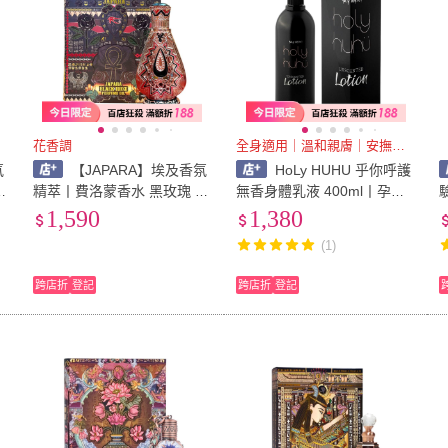
花香調
全身適用｜溫和親膚｜安撫修護
氛
【JAPARA】埃及香氛
HoLy HUHU 乎你呼護
複
精萃丨費洛蒙香水 黑玫瑰 8
無香身體乳液 400ml丨孕婦
ml
可用丨3歲兒童可用丨哺乳媽
1,590
1,380
媽可用
(1)
跨店折
登記
跨店折
登記