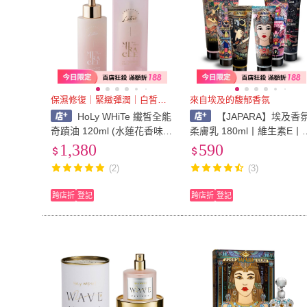
保濕修復｜緊緻彈潤｜白皙亮澤
來自埃及的馥郁香氛
HoLy WHiTe 纖皙全能
【JAPARA】埃及香
奇蹟油 120ml (水蓮花香味)
柔膚乳 180ml丨維生素E丨
丨孕婦可用丨3歲兒童可用丨
方香氛精油
1,380
590
哺乳媽媽可用
(2)
(3)
跨店折
登記
跨店折
登記