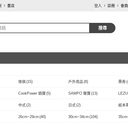
劃
書店
登入
註冊
會員
鴦鍋
搜尋
傢俱
(
15
)
戶外用品
(
8
)
票券
(
取消
數位內容
(
1
)
CookPower 鍋寶
(
5
)
SAMPO 聲寶
(
13
)
LEZ
取消
CookPower 鍋寶
(
5
)
SAMPO 聲寶
(
13
)
(
2
)
FURIMORI 富力森
(
5
)
WONDER 旺德
(
3
)
Vitan
中式
(
2
)
日式
(
2
)
紙本
膳魔師
(
2
)
FURIMORI 富力森
(
5
)
WONDER 旺德
取消
(
3
)
JOYOUNG 九陽
(
2
)
SILWA 西華
(
1
)
TAT
中式
(
2
)
日式
(
2
)
單店
(
1
)
連鎖餐廳
(
3
)
內用
(
26cm~29cm
(
40
)
30cm~34cm
(
104
)
35cm
想
(
8
)
JOYOUNG 九陽
(
2
)
SILWA 西華
(
1
)
Taste Plus
(
2
)
好物臻選
(
2
)
KOG
單店
(
1
)
連鎖餐廳
取消
(
3
)
葷食
(
1
)
11
)
26cm~29cm
(
40
)
30cm~34cm
(
104
)