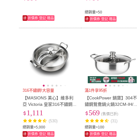
總銷量>50
速
折價券
登記
贈品
速
折價券
登記
贈品
316不鏽鋼!大容量
滿1件享95折
【MASIONS 美心】維多利
【CookPower 鍋寶】304
亞 Victoria 皇家316不鏽鋼鴛
鏽鋼鴛鴦鍋火鍋32CM-IH/
鴦火鍋鴛鴦鍋(33CM)
磁爐通用(隔層升級版)
1,111
569
(售價已折)
(530)
(31)
總銷量>5,000
總銷量>100
速
折價券
登記
贈品
速
折價券
登記
贈品