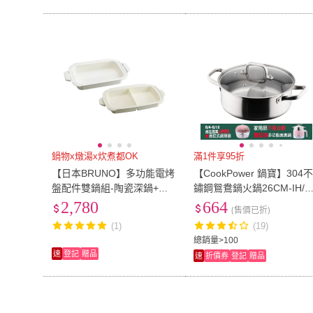
鍋物x燉湯x炊煮都OK
滿1件享95折
【日本BRUNO】多功能電烤
【CookPower 鍋寶】304
盤配件雙鍋組-陶瓷深鍋+陶
鏽鋼鴛鴦鍋火鍋26CM-IH/
瓷鴛鴦鍋(BOE021/109適用)
磁爐通用(贈湯杓、漏勺)
2,780
664
(售價已折)
(1)
(19)
總銷量>100
速
登記
贈品
速
折價券
登記
贈品