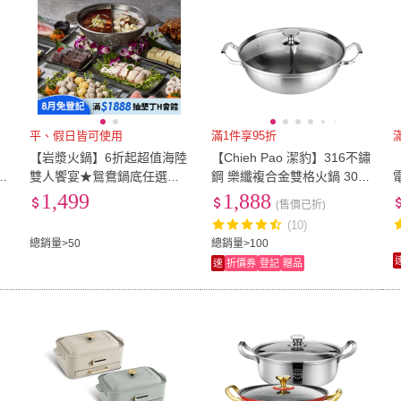
平、假日皆可使用
滿1件享95折
【岩漿火鍋】6折起超值海陸
【Chieh Pao 潔豹】316不鏽
雙人饗宴★鴛鴦鍋底任選海
鋼 樂纖複合金雙格火鍋 30C
陸肉品拼盤(享樂券)
M 5.0L(鴛鴦鍋 湯鍋 強化玻
1,499
1,888
(售價已折)
璃蓋 電磁爐可用)
(10)
總銷量>50
總銷量>100
速
折價券
登記
贈品