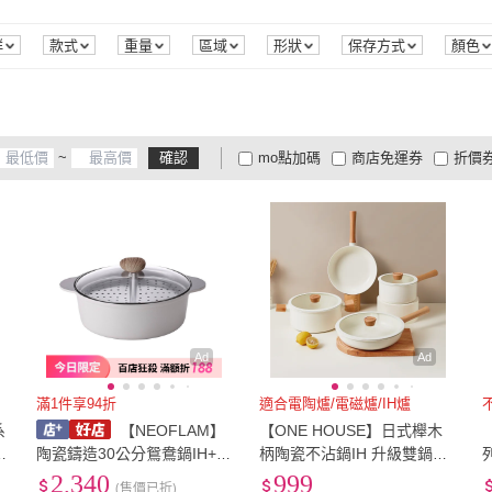
Taste Plus
(
2
)
好物臻選
(
2
)
PUSH!
(
2
)
Zodiac 諾帝亞
(
2
)
AHO
葷食
(
1
)
群
款式
重量
區域
形狀
保存方式
顏色
PUSH!
(
2
)
Zodiac 諾帝亞
(
2
)
Artist
(
1
)
吉來家
(
4
)
ASD
仕
(
1
)
Artist
(
1
)
吉來家
(
4
)
shimizu 清水
(
2
)
THOMSON
(
4
)
大家
~
確認
mo點加碼
商店免運券
折價
(
1
)
shimizu 清水
(
2
)
THOMSON
(
4
)
御膳坊
(
1
)
SANLUX 台灣三洋
(
3
)
生活K
大家電安心配
大家電快配
商
低溫宅配
定期配/分次配
貨
2
)
御膳坊
(
1
)
SANLUX 台灣三洋
(
3
)
4
及以上
3
及以上
2
及
Ad
Ad
滿1件享94折
適合電陶爐/電磁爐/IH爐
系
【NEOFLAM】
【ONE HOUSE】日式櫸木
鍋
陶瓷鑄造30公分鴛鴦鍋IH+蒸
柄陶瓷不沾鍋IH 升級雙鍋組-
盤-FIKA｜多功能鴛鴦鍋 蒸
多款任選
2,340
999
(售價已折)