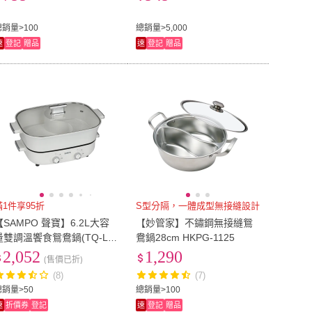
磁爐適用)
總銷量>100
總銷量>5,000
速
登記
贈品
速
登記
贈品
滿1件享95折
S型分隔，一體成型無接縫設計
【SAMPO 聲寶】6.2L大容
【妙管家】不鏽鋼無接縫鴛
量雙調溫饗食鴛鴦鍋(TQ-LA
鴦鍋28cm HKPG-1125
5W)
2,052
1,290
(售價已折)
(8)
(7)
總銷量>50
總銷量>100
速
折價券
登記
速
登記
贈品