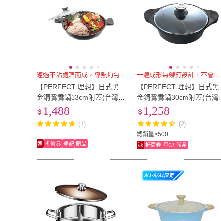
經過不沾處理而成，導熱均勻
一體成形無鉚釘設計，不會藏污納
【PERFECT 理想】日式黑
【PERFECT 理想】日式黑
金鋼鴛鴦鍋33cm附蓋(台灣
金鋼鴛鴦鍋30cm附蓋(台灣
製造)
製造)
1,488
1,258
(1)
(2)
總銷量>500
速
折價券
登記
贈品
速
折價券
登記
贈品