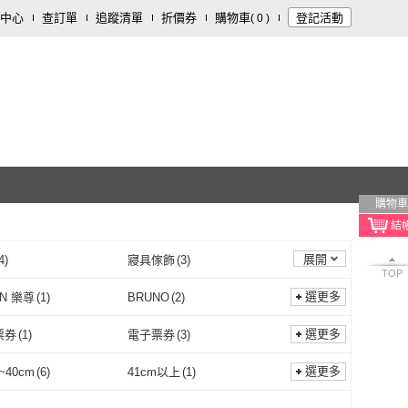
中心
查訂單
追蹤清單
折價券
購物車
登記活動
(
0
)
購物車
展開
4
)
寢具傢飾
(
3
)
TOP
選更多
UN 樂尊
(
1
)
BRUNO
(
2
)
LEZUN 樂尊
(
1
)
BRUNO
(
2
)
tonio
(
1
)
ZOJIRUSHI 象印
(
1
)
選更多
票券
(
1
)
電子票券
(
3
)
Vitantonio
(
1
)
ZOJIRUSHI 象印
(
1
)
UNG 大同
(
2
)
Chieh Pao 潔豹
(
5
)
紙本票券
(
1
)
電子票券
(
3
)
2
)
啃咬型
(
1
)
選更多
~40cm
(
6
)
41cm以上
(
1
)
TATUNG 大同
(
2
)
Chieh Pao 潔豹
(
5
)
URE 小慕
(
1
)
ZHENG NIU 正牛
(
2
)
內用
(
2
)
啃咬型
(
1
)
35cm~40cm
(
6
)
41cm以上
(
1
)