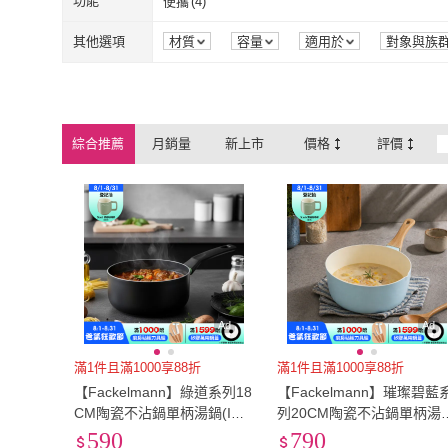
寬90cm-119cm
(
1
)
功能
便攜
(
4
)
Felsted 菲仕德
(
5
)
CHEF 掌廚
(
1
)
Petopia 拍拖皮婭
(
1
)
Giaretti
(
2
)
電子書
(
1
)
抽象畫
(
1
)
寬90cm-119cm
(
1
)
便攜
(
4
)
其他選項
材質
容量
適用於
對象與族
Petopia 拍拖皮婭
(
1
)
Giaretti
(
2
)
Maluta
(
5
)
GELLIS 鵲利仕
(
1
)
Maluta
(
5
)
GELLIS 鵲利
FREIZ
(
1
)
MATRIC 松木
(
1
)
綜合推薦
月銷量
新上市
價格
評價
FREIZ
(
1
)
MATRIC 松木
生活采家
(
1
)
cheaper 居家
(
2
)
生活采家
(
1
)
cheaper 居家
(
HOLA
(
1
)
正負零±0
(
2
)
HOLA
(
1
)
正負零±0
(
2
)
Ad
Ad
滿1件且滿1000享88折
滿1件且滿1000享88折
【Fackelmann】綠道系列18
【Fackelmann】璀璨碧藍
CM陶瓷不沾鍋單柄湯鍋(IH
列20CM陶瓷不沾鍋單柄湯
爐可用鍋/電磁爐適用)
(IH爐可用鍋/電磁爐適用)
590
790