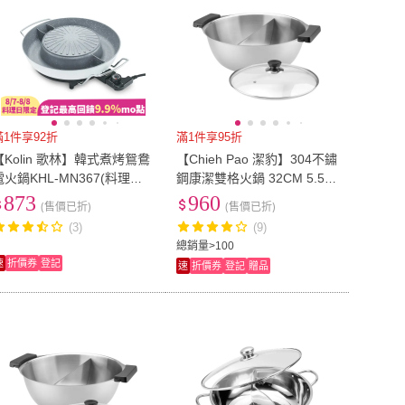
滿1件享92折
滿1件享95折
【Kolin 歌林】韓式煮烤鴛鴦
【Chieh Pao 潔豹】304不鏽
電火鍋KHL-MN367(料理鍋/
鋼康潔雙格火鍋 32CM 5.5L
鴛鴦鍋/燒烤盤/鐵板燒/料理
附強化玻璃蓋(湯鍋/鴛鴦鍋/
873
960
(售價已折)
(售價已折)
盤/中秋烤肉)
分隔鍋)
(3)
(9)
總銷量>100
速
折價券
登記
速
折價券
登記
贈品