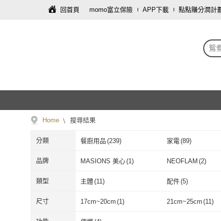
回首頁
momo富立保險
APP下載
點點賺分潤計
鴛
Home
搜尋結果
分類
餐廚用品
(
239
)
家電
(
89
)
生鮮低溫食品
(
1
)
寵物
(
1
)
品牌
MASIONS 美心
(
1
)
NEOFLAM
(
2
)
MASIONS 美心
(
1
)
NEOFLAM
(
2
)
Kolin 歌林
(
7
)
THERMOS 膳魔師
類型
主體
(
11
)
配件
(
5
)
Kolin 歌林
(
7
)
THERMOS 
QHL 酷奇
(
3
)
PERFECT 理想
(
8
)
主體
(
11
)
配件
(
5
)
火鍋
(
2
)
套餐
(
2
)
尺寸
17cm~20cm
(
1
)
21cm~25cm
(
11
)
QHL 酷奇
(
3
)
PERFECT 理
Felsted 菲仕德
(
5
)
CHEF 掌廚
(
1
)
火鍋
(
2
)
套餐
(
2
)
電子書
(
1
)
抽象畫
(
1
)
17cm~20cm
(
1
)
21cm~25cm
(