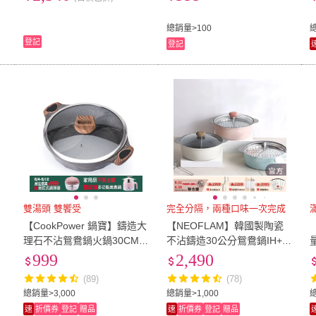
盤設計 火鍋料理 不挑爐具
居家聚餐適用
總銷量>100
登記
登記
雙湯頭 雙饗受
完全分隔，兩種口味一次完成
不
【CookPower 鍋寶】鑄造大
【NEOFLAM】韓國製陶瓷
電
理石不沾鴛鴦鍋火鍋30CM(I
不沾鑄造30公分鴛鴦鍋IH+蒸
H電磁爐適用)
盤-三色可選(火鍋/兩湯底/IH
6
999
2,490
爐可用鍋/非鐵氟龍不沾塗層)
(89)
(78)
總銷量>3,000
總銷量>1,000
速
折價券
登記
贈品
速
折價券
登記
贈品