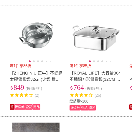
滿1件享85折
滿1件享85折
不
【ZHENG NIU 正牛】不鏽鋼
【ROYAL LIFE】大容量304
電
太極鴛鴦鍋32cm(火鍋 鴛鴦
不鏽鋼方形鴛鴦鍋(32CM 8
鍋)
公升大容量 鴛鴦鍋 一鍋雙味
849
764
(售價已折)
(售價已折)
加高隔板 火鍋)
(2)
(26)
總銷量>100
速
折價券
登記
贈品
折價券
登記
贈品