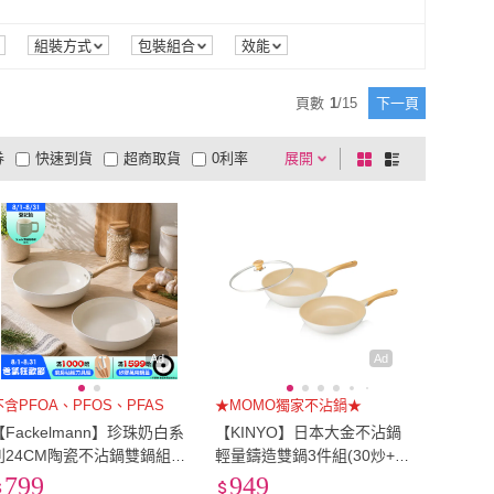
KOGURE 小慕
(
1
)
ZHENG NIU 正牛
(
2
)
YE
(
2
)
妙管家
(
7
)
組裝方式
包裝組合
效能
AHOYE
(
2
)
妙管家
(
7
)
 愛仕達
(
1
)
CorelleBrands 康寧餐具
(
2
)
頁數
1
/
15
下一頁
ASD 愛仕達
(
1
)
CorelleBrands 康寧餐具
(
2
)
源
(
1
)
王品集團
(
1
)
券
快速到貨
超商取貨
0利率
展開
棋
條
大家源
(
1
)
王品集團
(
1
)
ing
(
2
)
bargogo
(
2
)
品有量
有影片
電視購物
盤
列
到付款
超商付款
5
式
式
生活King
(
2
)
bargogo
(
2
)
以上
1
及以上
Ad
Ad
不含PFOA、PFOS、PFAS
★MOMO獨家不沾鍋★
【Fackelmann】珍珠奶白系
【KINYO】日本大金不沾鍋
列24CM陶瓷不沾鍋雙鍋組-
輕量鑄造雙鍋3件組(30炒+30
平底鍋+炒鍋(IH爐可用鍋/電
平+30蓋)
799
949