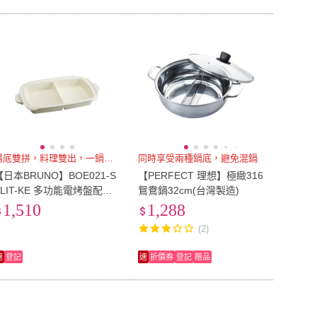
湯底雙拼，料理雙出，一鍋兩用
同時享受兩種鍋底，避免混鍋
【日本BRUNO】BOE021-S
【PERFECT 理想】極緻316
PLIT-KE 多功能電烤盤配件-
鴛鴦鍋32cm(台灣製造)
陶瓷鴛鴦鍋(BOE021／109
1,510
1,288
適用)
(2)
速
登記
速
折價券
登記
贈品