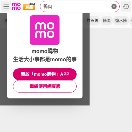
鴨肉
鴨胸
櫻桃鴨
附醬汁
去骨
切片
鵝胸
甘蔗鵝
鵝腿
鹽水鵝
momo購物
生活大小事都是momo的事
開啟「momo購物」APP
繼續使用網頁版