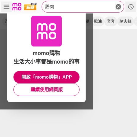
鵝肉
茶鵝
鹹水鵝
鹽水鵝
鵝胸
甘蔗鵝
鵝腿
鵝油
宴客
豬肉絲
momo購物
生活大小事都是momo的事
開啟「momo購物」APP
繼續使用網頁版