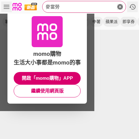
麥當勞
薯條
大麥克
麥克 塊
可樂
薯餅
中可
中薯
蘋果派
即享券
momo購物
生活大小事都是momo的事
開啟「momo購物」APP
繼續使用網頁版