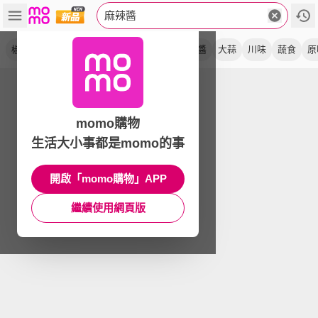
麻辣醬
椒麻醬
鍋底醬
全素
辣椒醬
香麻
蒜醬
大蒜
川味
蔬食
原
momo購物
生活大小事都是momo的事
開啟「momo購物」APP
繼續使用網頁版