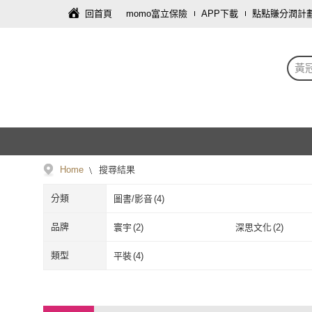
回首頁
momo富立保險
APP下載
點點賺分潤計
黃
Home
搜尋結果
分類
圖書/影音
(
4
)
品牌
寰宇
(
2
)
深思文化
(
2
)
寰宇
(
2
)
深思文化
(
2
)
類型
平裝
(
4
)
平裝
(
4
)