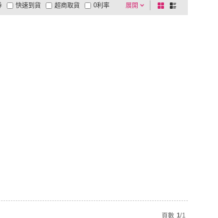
券
快速到貨
超商取貨
0利率
展開
棋
條
品有量
有影片
電視購物
盤
列
到付款
超商付款
5
式
式
以上
1
及以上
頁數
1
/
1