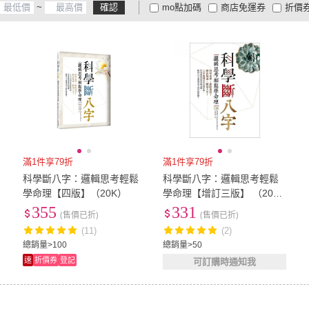
~
確認
mo點加碼
商店免運券
折價
大家電安心配
大家電快配
商
低溫宅配
定期配/分次配
貨
4
及以上
3
及以上
2
及
滿1件享79折
滿1件享79折
科學斷八字：邏輯思考輕鬆
科學斷八字：邏輯思考輕鬆
學命理【四版】（20K）
學命理【增訂三版】 （20
K）
355
331
(售價已折)
(售價已折)
(11)
(2)
總銷量>100
總銷量>50
速
折價券
登記
可訂購時通知我