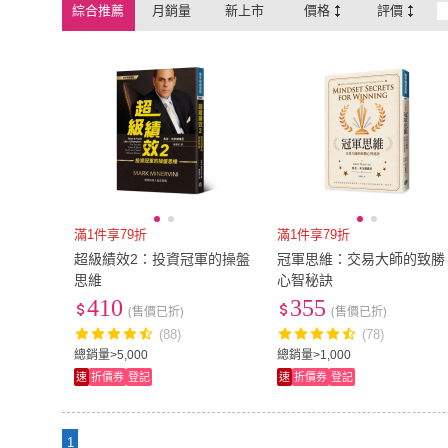
綜合推薦
月銷量
新上市
價格
評價
滿1件享79折
滿1件享79折
超級績效2：投資冠軍的操盤
冠軍思維：交易大師的致勝
思維
心智秘訣
410
355
(售價已折)
(售價已折)
(88)
(78)
總銷量>5,000
總銷量>1,000
速
折價券
登記
速
折價券
登記
1