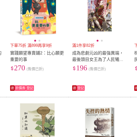
下單75折 滿899再享9折
滿1件享82折
的
實踐願望專賣鋪2：比心願更
成為悲劇元凶的最強異端，
重要的事
最後頭目女王為了人民犧牲
奉獻（５）
270
196
(售價已折)
(售價已折)
速
折價券
登記
速
登記