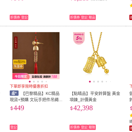
平安居家4款n1kf74)
折價券
登記
折價券
登記
贈品
mo點3%
免運券
下單即享限時優惠折扣
金
【巴黎精品】KC精品
【點睛品】平安鈴算盤 黃金
現貨+預購 文玩手把件吊繩
項鍊_計價黃金
吊墜掛件風水擺件招財淨化
449
42,398
開運-黃銅風鈴五帝錢平安居
家4款n1kf74
登記
折價券
登記
贈險