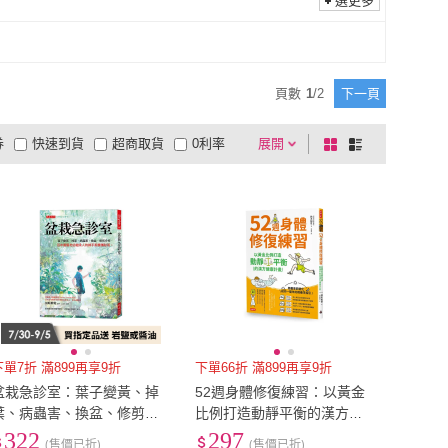
選更多
頁數
1
/
2
下一頁
券
快速到貨
超商取貨
0利率
展開
棋
條
品有量
有影片
電視購物
盤
列
到付款
超商付款
5
式
式
以上
1
及以上
下單7折 滿899再享9折
下單66折 滿899再享9折
盆栽急診室：葉子變黃、掉
52週身體修復練習：以黃金
葉、病蟲害、換盆、修剪分
比例打造動靜平衡的漢方健
枝 百年園藝老店繼承人的綠
康計畫
322
297
(售價已折)
(售價已折)