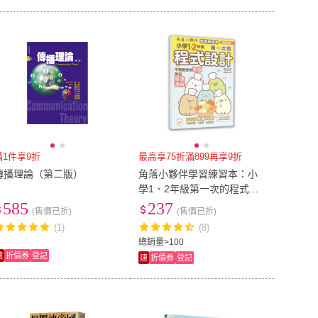
滿1件享9折
最高享75折滿899再享9折
傳播理論（第二版）
角落小夥伴學習練習本：小
學1、2年級第一次的程式設
計
585
237
(售價已折)
(售價已折)
(1)
(8)
總銷量>100
速
折價券
登記
速
折價券
登記