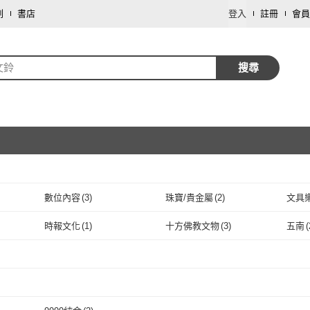
劃
書店
登入
註冊
會員
文鈴
搜尋
數位內容
(
3
)
珠寶/貴金屬
(
2
)
文具
取消
時報文化
(
1
)
十方佛教文物
(
3
)
五南
(
取消
時報文化
(
1
)
十方佛教文物
(
3
)
麥田
(
3
)
遠足
(
1
)
臺大
麥田
(
3
)
遠足
取消
(
1
)
揚智文化
(
2
)
九歌
(
1
)
mom
揚智文化
(
2
)
九歌
(
1
)
1
)
雙葉書廊
(
1
)
巴黎精品
(
2
)
取消