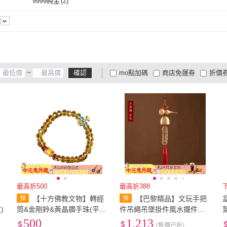
9999純金
(
2
)
化局
(
1
)
雙葉書廊
(
1
)
巴黎精品
(
2
)
9999純金
(
2
)
言
~
確認
mo點加碼
商店免運券
折價
大家電安心配
大家電快配
商
低溫宅配
定期配/分次配
貨
4
及以上
3
及以上
2
及
最高折500
最高折388
剛
【十方佛教文物】轉經
【巴黎精品】文玩手把
)
筒&金剛鈴&黃晶鑽手珠(平安
件吊繩吊墜掛件風水擺件招
吉祥)
財淨化開運(黃銅風鈴五帝錢
500
1,213
(售價已折)