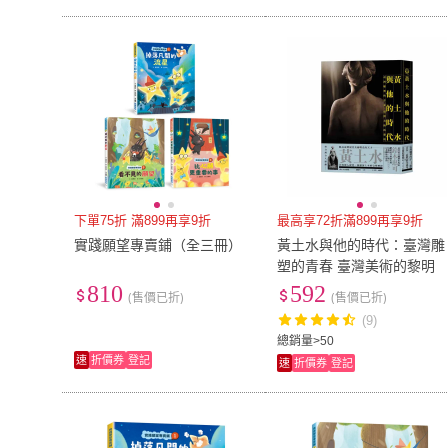
下單75折 滿899再享9折
最高享72折滿899再享9折
實踐願望專賣鋪（全三冊）
黃土水與他的時代：臺灣雕
塑的青春 臺灣美術的黎明
810
592
(售價已折)
(售價已折)
(9)
總銷量>50
速
折價券
登記
速
折價券
登記