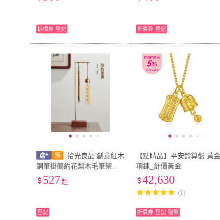
折價券
登記
折價券
登記
拾光良品 創意紅木
【點睛品】平安鈴算盤 黃
銅筆掛簡約花梨木毛筆架學
項鍊_計價黃金
生文房四寶黃銅筆架實木底
527
42,630
起
座毛筆掛風鈴架子中國風毛
(1)
筆掛架書法擺件
登記
折價券
登記
贈險