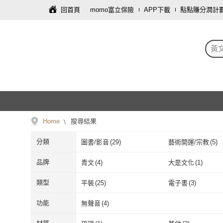
回首頁
momo富立保險
APP下載
點點賺分潤計
黃
Home
搜尋結果
分類
圖書/影音
(
29
)
藝術開運/宗教
(
5
)
品牌
青文
(
4
)
大是文化
(
1
)
青文
(
4
)
大是文化
(
1
)
聯經
(
1
)
布克文化
(
1
)
類型
平裝
(
25
)
電子書
(
3
)
聯經
(
1
)
布克文化
(
1
)
Elegant-Boutique 新手作
(
2
)
點睛品
(
2
)
平裝
(
25
)
電子書
(
3
)
功能
無聲音
(
4
)
Elegant-Boutique 新手
(
2
)
點睛品
(
2
)
連江縣政府
(
1
)
澎湖縣政府文化局
(
無聲音
(
4
)