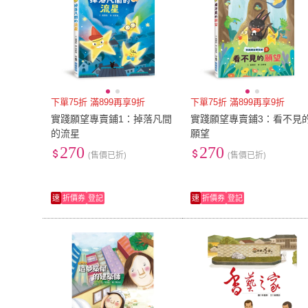
下單75折 滿899再享9折
下單75折 滿899再享9折
實踐願望專賣鋪1：掉落凡間
實踐願望專賣鋪3：看不見
的流星
願望
270
270
(售價已折)
(售價已折)
速
折價券
登記
速
折價券
登記