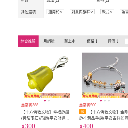
材質
琉璃
(
1
)
其他
(
2
)
作
連江縣政府
(
1
)
澎湖縣政府文
琉璃
(
1
)
其他
(
2
)
其他選項
適用於
對象與族群
款式
語
綜合推薦
月銷量
新上市
價格
評價
最高折388
最高折500
【十方佛教文物】幸福鈴鐺
【十方佛教文物】金
{黃貓眼石}吊飾(平安財運順
鈴杵黃晶手鍊(平安吉祥如意
利)
300
400