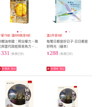
下單79折 滿899再享9折
滿1件享9折
棕櫚油帝國：搾出權力，殖
每蜀日都是好日子-日日都是
民與當代政經貿易角力，影
好時光（繪本）
響全球生態的關鍵原物料
331
288
(售價已折)
(售價已折)
速
折價券
登記
速
折價券
登記