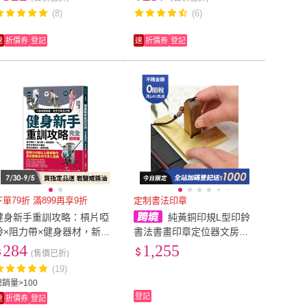
手指養護祕笈。
(8)
(6)
速
折價券
登記
速
折價券
登記
下單79折 滿899再享9折
定制書法印章
健身新手重訓攻略：槓片啞
純黃銅印規L型印鈴
鈴×阻力帶×健身器材，新手
書法書畫印章定位器文房四
必學的五大重訓，教你正確
寶印距印章定製廠家 【澄居
284
1,255
(售價已折)
施力、精準增肌
好物】
(19)
總銷量>100
登記
速
折價券
登記