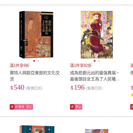
滿1件享9折
滿1件享82折
粟特人與歐亞東部的文化交
成為悲劇元凶的最強異端，
流
最後頭目女王為了人民犧牲
奉獻（６）
540
196
(售價已折)
(售價已折)
速
折價券
登記
速
登記