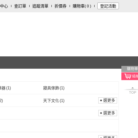
中心
查訂單
追蹤清單
折價券
購物車
登記活動
(
0
)
購物車
樂器
(
1
)
寢具傢飾
(
1
)
TOP
選更多
2
)
天下文化
(
1
)
五南
(
2
)
天下文化
(
1
)
出版中心
(
1
)
采實文化
(
1
)
選更多
臺大出版中心
(
1
)
采實文化
(
1
)
oBOOK
(
3
)
天衛文化
(
4
)
momoBOOK
(
3
)
天衛文化
(
4
)