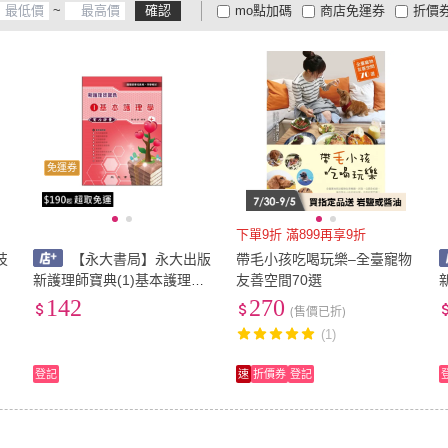
~
確認
mo點加碼
商店免運券
折價
大家電安心配
大家電快配
商
低溫宅配
定期配/分次配
貨
4
及以上
3
及以上
2
及
免運券
下單9折 滿899再享9折
技
【永大書局】永大出版
帶毛小孩吃喝玩樂–全臺寵物
新護理師寶典(1)基本護理學
友善空間70選
實力評量(黃瑋婷)(AP51B)
142
270
(售價已折)
P
(1)
登記
速
折價券
登記