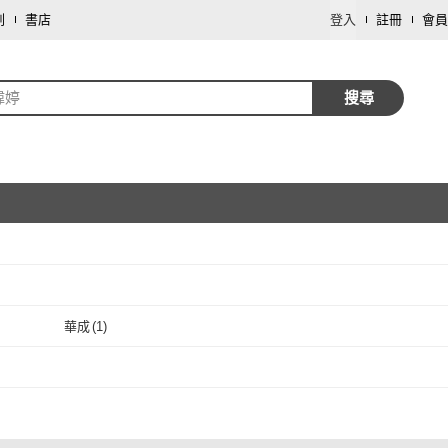
劃
書店
登入
註冊
會員
瑋婷
搜尋
取消
華成
(
1
)
取消
華成
(
1
)