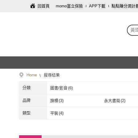
回首頁
momo富立保險
APP下載
點點賺分潤計
黃
Home
搜尋結果
分類
圖書/影音
(
6
)
品牌
旗標
(
3
)
永大書局
(
2
)
旗標
(
3
)
永大書局
(
2
)
類型
平裝
(
4
)
平裝
(
4
)