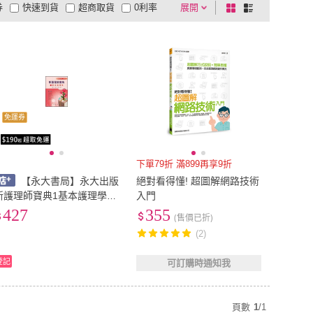
券
快速到貨
超商取貨
0利率
展開
棋
條
品有量
有影片
電視購物
盤
列
到付款
超商付款
5
式
式
以上
1
及以上
免運券
下單79折 滿899再享9折
【永大書局】永大出版
絕對看得懂! 超圖解網路技術
新護理師寶典1基本護理學
入門
(林麗秋、黃瑋婷、王靜琳)(A
427
355
(售價已折)
51A)
(2)
登記
可訂購時通知我
頁數
1
/
1