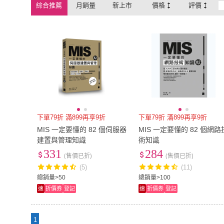
綜合推薦
月銷量
新上市
價格
評價
下單79折 滿899再享9折
下單79折 滿899再享9折
MIS 一定要懂的 82 個伺服器
MIS 一定要懂的 82 個網路
建置與管理知識
術知識
331
284
(售價已折)
(售價已折)
(5)
(11)
總銷量>50
總銷量>100
速
折價券
登記
速
折價券
登記
1