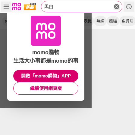
黑白
休閒鞋
列印
運動鞋
雷射
視覺卡
印表機
無線
熊貓
魚骨灰
momo購物
生活大小事都是momo的事
開啟「momo購物」APP
繼續使用網頁版