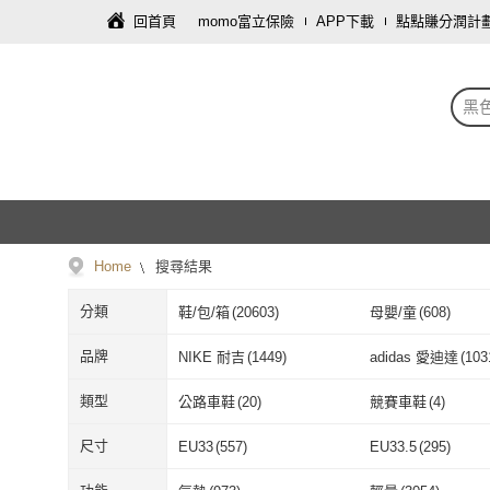
回首頁
momo富立保險
APP下載
點點賺分潤計
黑
Home
搜尋結果
分類
鞋/包/箱
(
20603
)
母嬰/童
(
608
)
寢具傢飾
(
30
)
運動用品/器材
(
20
)
品牌
NIKE 耐吉
(
1449
)
adidas 愛迪達
(
103
藝術開運/宗教
(
3
)
文具樂器
(
2
)
NIKE 耐吉
(
1449
)
adidas 愛迪達
asics 亞瑟士
(
206
)
PUMA
(
354
)
類型
公路車鞋
(
20
)
競賽車鞋
(
4
)
asics 亞瑟士
(
206
)
PUMA
(
354
)
GEOX
(
94
)
Dr.Martens
(
71
)
公路車鞋
(
20
)
競賽車鞋
(
4
)
電子書
(
1
)
尺寸
EU33
(
557
)
EU33.5
(
295
)
GEOX
(
94
)
Dr.Martens
(
7
J&H collection
(
1512
)
Y-3 山本耀司
(
53
)
電子書
(
1
)
EU33
(
557
)
EU33.5
(
295
)