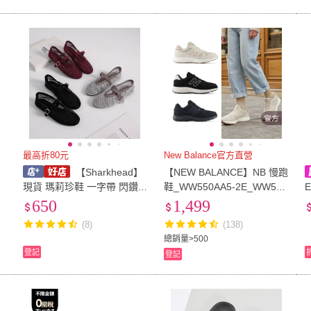
最高折80元
New Balance官方直營
【Sharkhead】
【NEW BALANCE】NB 慢跑
現貨 瑪莉珍鞋 一字帶 閃鑽
鞋_WW550AA5-2E_WW550
E
水鑽 簍空 網面 漁網 黑色 灰
AB5-2E_女性_杏橘色/黑色
N
650
1,499
色 勃根地紅 平底鞋 穆勒鞋
(8)
(138)
休閒
總銷量>500
登記
登記