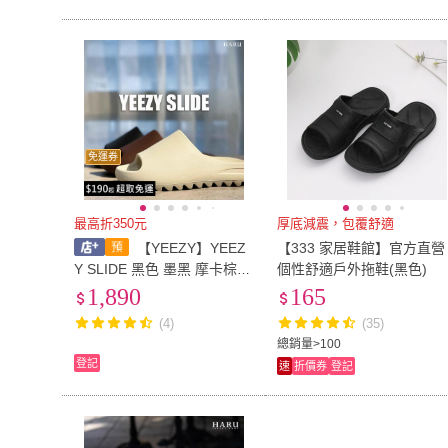
免運券
最高折350元
厚底減震，包覆舒適
【YEEZY】YEEZ
【333 家居鞋館】官方直營
Y SLIDE 黑色 墨黑 摩卡棕
個性舒適戶外拖鞋(黑色)
米白 YE KANYE WEST 肯尼
1,890
165
威斯特 肯爺 軟底 拖鞋 YS-0
(4)
(35)
1
總銷量>100
登記
速
折價券
登記