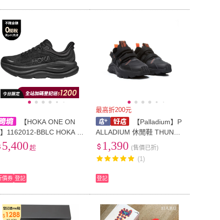
最高折200元
【HOKA ONE ON
【Palladium】P
】1162012-BBLC HOKA O
ALLADIUM 休閒鞋 THUNDE
E ONE Bondi 9 舒適 網布
R LO STRAP 黑色 黏帶 三型
5,400
1,390
起
(售價已折)
低幫 休閒城市通勤跑步鞋 女
一體 男女 79033-008
(1)
款 黑色
折價券
登記
登記