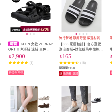
流行新潮 厚底舒壓 嚴選材質
e
KEEN 女款 ZERRAP
【333 家居鞋館】官方直營
【
ORT II 溯溪鞋 涼鞋 黑色 日
潮流百搭●透氣線條中性拖
0
本正版
鞋-黑色
2,900
165
(1)
(18)
總銷量>100
折價券
登記
速
折價券
登記