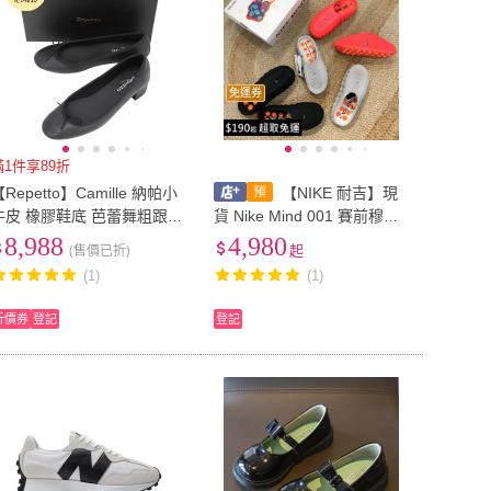
免運券
滿1件享89折
Repetto】Camille 納帕小
【NIKE 耐吉】現
牛皮 橡膠鞋底 芭蕾舞粗跟鞋
貨 Nike Mind 001 賽前穆勒
(3CM/黑色)
鞋 泥灰 黑色 橘紅 恢復鞋 科
8,988
4,980
(售價已折)
起
技 未來 拖鞋 懶人拖 HQ430
(1)
(1)
7
折價券
登記
登記