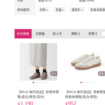
EU36
(
9189
)
EU36.5
(
1693
)
功能
氣墊
(
973
)
輕量
(
3054
)
J&H collection
(
1512
)
Y-3 山本耀司
(
BIRKENSTOCK 勃肯
(
37
)
MIZUNO 美津濃
(
6
EU36
(
9189
)
EU36.5
(
1693
)
EU39
(
12286
)
EU39.5
(
1318
)
氣墊
(
973
)
輕量
(
3054
)
吸震減壓
(
2267
)
抗菌消臭
(
438
)
其他選項
材質
容量
適用於
對象與族
組裝方式
品牌定位
包裝組合
BIRKENSTOCK 勃肯
(
37
)
MIZUNO 美
UNDER ARMOUR
(
72
)
Liu Jo
(
13
)
EU39
(
12286
)
EU39.5
(
1318
)
EU42
(
6121
)
EU42.5
(
1431
)
吸震減壓
(
2267
)
抗菌消臭
(
438
其他
(
22
)
防潑水
(
1
)
UNDER ARMOUR
(
72
)
Liu Jo
(
13
)
MEXX
(
16
)
steve madden
(
206
EU42
(
6121
)
EU42.5
(
1431
)
EU45
(
2509
)
EU45.5
(
2185
)
其他
(
22
)
防潑水
(
1
)
綜合推薦
月銷量
新上市
價格
評價
MEXX
(
16
)
steve madden
Cole Haan
(
115
)
ANTA
(
120
)
EU45
(
2509
)
EU45.5
(
2185
)
EU48
(
658
)
EU48.5
(
239
)
Cole Haan
(
115
)
ANTA
(
120
)
GUCCI 古馳
(
5
)
REEBOK
(
23
)
EU48
(
658
)
EU48.5
(
239
)
21.5cm
(
728
)
22cm
(
2919
)
GUCCI 古馳
(
5
)
REEBOK
(
23
)
21.5cm
(
728
)
22cm
(
2919
)
24.5cm
(
8617
)
25cm
(
8919
)
24.5cm
(
8617
)
25cm
(
8919
)
27.5cm
(
3018
)
28cm
(
3101
)
27.5cm
(
3018
)
28cm
(
3101
)
30.5cm
(
305
)
31cm
(
567
)
30.5cm
(
305
)
31cm
(
567
)
US6
(
8182
)
US6.5
(
6480
)
【MUJI 無印良品】拼接休閒
【MUJI 無印良品】柔軟鞋
US6
(
8182
)
US6.5
(
6480
)
US9
(
6708
)
US9.5
(
3569
)
鞋(柔白/黑色/深米)
拼接休閒鞋(柔白/黑色)
1,190
952
US9
(
6708
)
US9.5
(
3569
)
US12
(
1767
)
US12.5
(
337
)