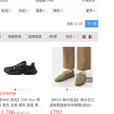
(
10612
)
EU38.5
(
1851
)
選更多
2832
)
防磨腳
(
749
)
Clarks
(
70
)
SAUCONY 索康尼
(
59
)
p
(
205
)
RALPH LAUREN
(
16
)
EU38
(
10612
)
EU38.5
(
1851
)
(
7629
)
EU41.5
(
1405
)
耐磨
(
2832
)
防磨腳
(
749
)
式調整
(
6
)
旋轉底座
(
5
)
區域
形狀
圖案
顏色
FitFlop
(
205
)
RALPH LAUREN
(
16
)
SS
(
16
)
K.W.
(
203
)
EU41
(
7629
)
EU41.5
(
1405
)
(
5268
)
EU44.5
(
1195
)
多段式調整
(
6
)
旋轉底座
(
5
)
頁數
1
/
728
下一頁
GUESS
(
16
)
K.W.
(
203
)
S
(
22
)
GREEN PHOENIX 波
(
298
)
EU44
(
5268
)
EU44.5
(
1195
)
(
1160
)
EU47.5
(
278
)
兒德
券
快速到貨
超商取貨
0利率
展開
棋
條
TOD’S
(
22
)
GREEN PHOENIX 波
(
298
)
sa
(
156
)
TAS
(
90
)
EU47
(
1160
)
EU47.5
(
278
)
(
308
)
21cm
(
498
)
品有量
有影片
電視購物
盤
列
兒德
到付款
超商付款
5
式
式
Melissa
(
156
)
TAS
(
90
)
EU50
(
308
)
21cm
(
498
)
cm
(
7421
)
24cm
(
8315
)
以上
1
及以上
23.5cm
(
7421
)
24cm
(
8315
)
cm
(
4225
)
27cm
(
4309
)
26.5cm
(
4225
)
27cm
(
4309
)
cm
(
1412
)
30cm
(
1412
)
29.5cm
(
1412
)
30cm
(
1412
)
4098
)
US5.5
(
3689
)
US5
(
4098
)
US5.5
(
3689
)
10163
)
US8.5
(
5376
)
滿1件享93折
【NIKE 耐吉】V2K Run 男
【MUJI 無印良品】撥水加工
US8
(
10163
)
US8.5
(
5376
)
(
2871
)
US11.5
(
1264
)
鞋 黑色 全黑 網布 透氣 黑武
柔軟鞋墊帆布休閒鞋(柔白/黑
士 運動 休閒 復古 休閒鞋 HJ
色/墨灰/駝色)
1,766
792
US11
(
2871
)
US11.5
(
1264
)
m
(
41
)
9-10cm
(
47
)
(售價已折)