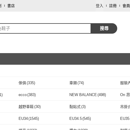
劃
書店
登入
註冊
會員
色鞋子
搜尋
傢俱
(
335
)
車類
(
74
)
服裝
取消
飾品配件
(
8
)
圖書/影音
(
4
)
修繕
1
)
ecco
(
383
)
NEW BALANCE
(
498
)
On 
取消
彩妝保養
(
1
)
家庭清潔/紙品
(
1
)
(
1031
)
ecco
(
383
)
NEW BALANCE
(
498
)
salomon
(
111
)
HOKA ONE ONE
(
127
)
CON
越野車鞋
(
30
)
黏貼式
(
3
)
吊掛
salomon
(
111
)
HOKA ONE ONE
取消
(
127
)
Jordan
(
189
)
Crocs
(
176
)
VAN
越野車鞋
(
30
)
黏貼式
(
3
)
EU34
(
1545
)
EU34.5
(
545
)
EU35
1
)
Jordan
(
189
)
Crocs
(
176
)
LI-NING 李寧
(
492
)
SKECHERS
(
177
)
Clark
取消
EU34
(
1545
)
EU34.5
(
545
)