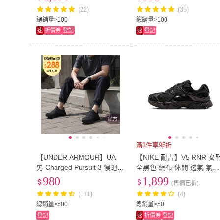
(22)
(35)
US12
(
1767
)
US12.5
(
337
)
10-12cm
(
61
)
12-13cm
(
67
)
總銷量>100
總銷量>100
速
折價券
登記
速
登記
10-12cm
(
61
)
12-13cm
(
67
)
15.5cm
(
71
)
16cm
(
95
)
15.5cm
(
71
)
16cm
(
95
)
18.5cm
(
131
)
19cm
(
164
)
18.5cm
(
131
)
19cm
(
164
)
21.5cm
(
54
)
無
(
5
)
21.5cm
(
54
)
無
(
5
)
L
(
55
)
2L
(
10
)
L
(
55
)
2L
(
10
)
7L
(
1
)
XL
(
45
)
7L
(
1
)
XL
(
45
)
6XL
(
1
)
Free
(
13
)
滿1件享95折
6XL
(
1
)
Free
(
13
)
寬150cm-179cm
(
3
)
寬180cm以上
(
3
)
【UNDER ARMOUR】UA
【NIKE 耐吉】V5 RNR 女
男 Charged Pursuit 3 慢跑鞋
全黑色 網布 休閒 透氣 氣墊
寬150cm-179cm
(
3
)
寬180cm以上
21cm~25cm
(
2
)
26cm~29cm
(
1
)
_3024878-002(黑色)
緩震 老爹鞋 運動 休閒鞋 H
980
1,899
(售價已折)
7901-001
21cm~25cm
(
2
)
26cm~29cm
(
50-99公分
(
1
)
100公分以上
(
1
)
(111)
(4)
總銷量>500
總銷量>50
50-99公分
(
1
)
100公分以上
(
登記
速
折價券
登記