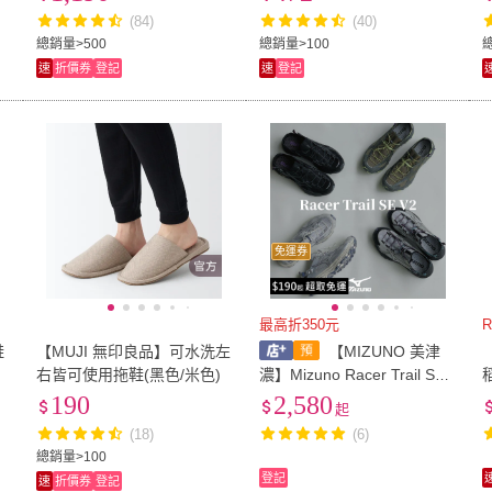
4
(84)
(40)
US13
(
741
)
0-8cm
(
39
)
13.5cm
(
66
)
14cm
(
61
)
14.5
總銷量>500
總銷量>100
速
折價券
登記
速
登記
13.5cm
(
66
)
14cm
(
61
)
16.5cm
(
93
)
17cm
(
143
)
17.5
16.5cm
(
93
)
17cm
(
143
)
19.5cm
(
55
)
20cm
(
134
)
20.5
19.5cm
(
55
)
20cm
(
134
)
XXS
(
2
)
XS
(
7
)
S
(
22
)
XXS
(
2
)
XS
(
7
)
3L
(
11
)
4L
(
9
)
5L
(
1
)
免運券
3L
(
11
)
4L
(
9
)
2XL
(
38
)
3XL
(
31
)
4XL
(
2XL
(
38
)
3XL
(
31
)
寬59cm以下
(
81
)
寬60cm-89cm
(
11
)
寬90c
最高折350元
寬59cm以下
(
81
)
寬60cm-89cm
(
11
)
20-24cm
(
3
)
22-27cm
(
11
)
25-2
鞋
【MUJI 無印良品】可水洗左
【MIZUNO 美津
右皆可使用拖鞋(黑色/米色)
濃】Mizuno Racer Trail SE
(
3
)
20-24cm
(
3
)
22-27cm
(
11
)
35cm~40cm
(
1
)
41cm以上
(
1
)
35公
Q
V2 戶外機能 黑色 軍綠 銀灰
190
2,580
起
灰黑 快速抽繩 山系 溯溪鞋
1
)
35cm~40cm
(
1
)
41cm以上
(
1
)
0.5mm
(
1
)
(18)
(6)
戶外 涼鞋
總銷量>100
1
)
0.5mm
(
1
)
登記
速
折價券
登記