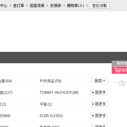
中心
查訂單
追蹤清單
折價券
購物車
登記活動
(
0
)
購物車
展開
內著
(
64
)
戶外用品
(
58
)
TOP
裝潢
(
3
)
旅遊行程/用品
(
3
)
選更多
昂跑
(
127
)
TOMMY HILFIGER
(
88
)
On 昂跑
(
127
)
TOMMY HILFIGER
(
88
)
VERSE
(
447
)
CALVIN KLEIN
(
74
)
選更多
式
(
1
)
平裝
(
1
)
CONVERSE
(
447
)
CALVIN KLEIN
(
74
)
S
(
254
)
UGG
(
98
)
吊掛式
(
1
)
平裝
(
1
)
選更多
(
5969
)
EU35.5
(
1301
)
VANS
(
254
)
UGG
(
98
)
s
(
70
)
SAUCONY 索康尼
(
59
)
EU35
(
5969
)
EU35.5
(
1301
)