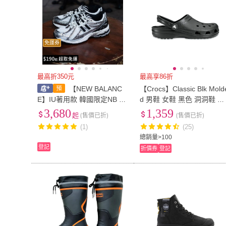
免運券
最高折350元
最高享86折
【NEW BALANC
【Crocs】Classic Blk Mold
E】IU著用款 韓國限定NB N
d 男鞋 女鞋 黑色 洞洞鞋 布
ew Balance 1906男女同款
希鞋 卡駱馳 涼拖鞋 10001-
3,680
1,359
起
(售價已折)
(售價已折)
復古鞋 Y2K 奶油白銀黑色 M
01
(1)
(25)
1906RER
總銷量>100
登記
折價券
登記