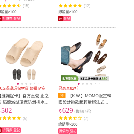
497-001
(15)
(12)
8-9cm
(
41
)
9-10cm
(
47
)
cm
(
67
)
15cm
(
68
)
總銷量>100
總銷量>100
速
折價券
登記
速
登記
14.5cm
(
67
)
15cm
(
68
)
cm
(
120
)
18cm
(
149
)
17.5cm
(
120
)
18cm
(
149
)
cm
(
60
)
21cm
(
128
)
20.5cm
(
60
)
21cm
(
128
)
M
(
58
)
S
(
22
)
M
(
58
)
6L
(
1
)
5L
(
1
)
6L
(
1
)
19
)
5XL
(
5
)
4XL
(
19
)
5XL
(
5
)
m-119cm
(
3
)
寬120cm-149cm
(
6
)
RCS認證環保材質 輕量耐穿
最高享82折
寬90cm-119cm
(
3
)
寬120cm-149cm
(
6
)
7cm
(
2
)
17cm~20cm
(
1
)
【維諾妮卡】官方直營 止之
【K.W.】MOMO限定韓
稻 稻殼減塑環保防滑排水拖
國設計師款超輕量綁法式休
25-27cm
(
2
)
17cm~20cm
(
1
)
分以下
(
2
)
36-41公分
(
1
)
鞋 浴室拖鞋(碳黑色/米色/人
閒鞋(彈力耐磨/穆勒/瑪麗珍/
502
629
(售價已折)
體工學)
防水鞋)黑色
35公分以下
(
2
)
36-41公分
(
1
)
(6)
(7)
總銷量>100
速
折價券
登記
折價券
登記