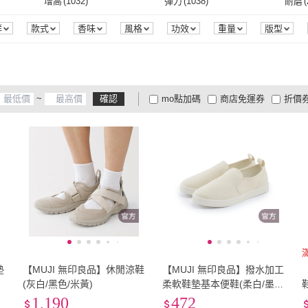
EU37
(
9838
)
EU37.5
(
1728
)
EU38
增高
(
1032
)
彈力
(
1038
)
耐磨
(
53
)
LI-NING 李寧
(
492
)
SKECHERS
(
177
)
3
)
PINKO
(
16
)
Timberland
(
66
)
FitFlo
EU37
(
9838
)
EU37.5
(
1728
)
EU40
(
11537
)
EU40.5
(
1339
)
EU41
增高
(
1032
)
彈力
(
1038
)
安全反光條
(
212
)
收納功能
(
13
)
多段
群
款式
香味
風格
功效
重量
版型
荷重
商品來源
季節
津濃
(
63
)
PINKO
(
16
)
Timberland
(
66
)
Crosby 克勞絲緹
(
22
)
Bugatti 布加迪
(
20
)
GUE
EU40
(
11537
)
EU40.5
(
1339
)
EU43
(
5966
)
EU43.5
(
1054
)
EU44
)
安全反光條
(
212
)
收納功能
(
13
)
保暖
(
1
)
Crosby 克勞絲緹
(
22
)
Bugatti 布加迪
(
20
)
)
Gabor
(
15
)
G.P
(
174
)
TOD’
EU43
(
5966
)
EU43.5
(
1054
)
EU46
(
2259
)
EU46.5
(
289
)
EU47
保暖
(
1
)
~
確認
mo點加碼
商店免運券
折價
(
206
)
Gabor
(
15
)
G.P
(
174
)
BURTLE
(
25
)
MERRELL
(
79
)
Melis
EU46
(
2259
)
EU46.5
(
289
)
EU49
(
314
)
EU49.5
(
207
)
EU50
大家電安心配
大家電快配
商
低溫宅配
定期配/分次配
貨
BURTLE
(
25
)
MERRELL
(
79
)
EU49
(
314
)
EU49.5
(
207
)
22.5cm
(
4818
)
23cm
(
7706
)
23.5
4
及以上
3
及以上
2
及
22.5cm
(
4818
)
23cm
(
7706
)
25.5cm
(
5683
)
26cm
(
5170
)
26.5
25.5cm
(
5683
)
26cm
(
5170
)
28.5cm
(
2361
)
29cm
(
2191
)
29.5
28.5cm
(
2361
)
29cm
(
2191
)
US4
(
1342
)
US4.5
(
873
)
US5
(
US4
(
1342
)
US4.5
(
873
)
US7
(
9109
)
US7.5
(
7085
)
US8
(
墊
【MUJI 無印良品】休閒涼鞋
【MUJI 無印良品】撥水加工
US7
(
9109
)
US7.5
(
7085
)
US10
(
4962
)
US10.5
(
2440
)
US11
(灰白/黑色/米黃)
柔軟鞋墊基本便鞋(柔白/墨
灰/黑色)
1,190
472
US10
(
4962
)
US10.5
(
2440
)
US13
(
741
)
0-8cm
(
39
)
8-9c