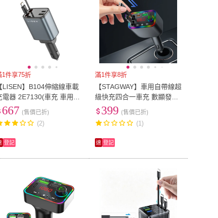
滿1件享75折
滿1件享8折
【LISEN】B104伸縮線車載
【STAGWAY】車用自帶線超
充電器 2E7130(車充 車用充
級快充四合一車充 數顯發射
電器 點菸器 點煙器)
藍牙適配器 車載音樂播放器
667
399
(售價已折)
(售價已折)
汽車點煙器 免持通話
(2)
(1)
速
登記
速
登記