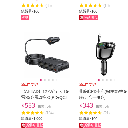
星小米 電源供應器
D 適用手機/平板/筆電
(35)
(16)
總銷量>100
總銷量>100
登記
速
登記
贈品
滿1件享8折
滿1件享8折
【AHEAD】127W汽車用充
伸縮線PD車充(點煙器/擴充
電器/充電轉換器(PD+QC3.0
座/五合一快充)
+2USB+3孔車充 點煙器擴
583
343
(售價已折)
(售價已折)
充)
(184)
(21)
總銷量>1,000
總銷量>100
速
折價券
登記
速
折價券
登記