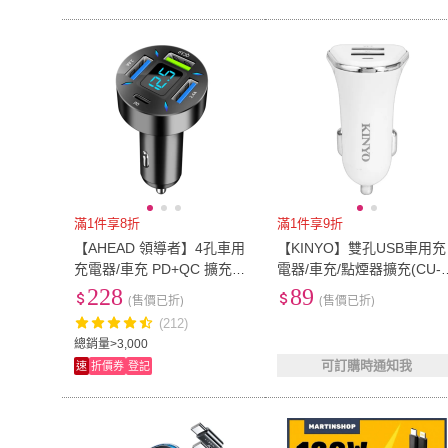
滿1件享8折
滿1件享9折
【AHEAD 領導者】4孔車用
【KINYO】雙孔USB車用充
充電器/車充 PD+QC 擴充點
電器/車充/點煙器擴充(CU-
煙器
0)
228
89
(售價已折)
(售價已折)
(212)
總銷量>3,000
可訂購時通知我
速
折價券
登記