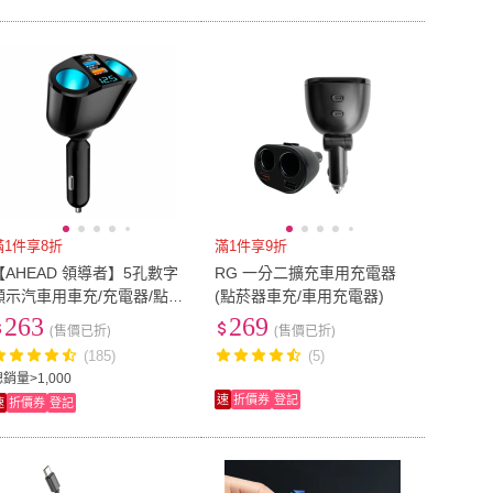
滿1件享8折
滿1件享9折
【AHEAD 領導者】5孔數字
RG 一分二擴充車用充電器
顯示汽車用車充/充電器/點煙
(點菸器車充/車用充電器)
器擴充座(PD+QC3.0+USB2.
263
269
(售價已折)
(售價已折)
4A 角度可調整)
(185)
(5)
銷量>1,000
速
折價券
登記
速
折價券
登記