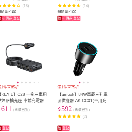
(16)
(14)
總銷量>100
總銷量>100
速
折價券
登記
速
折價券
登記
滿1件享85折
滿1件享75折
【KEYIE】C28 一拖三車用
【amuok】84W車載三孔電
點煙器擴充座 車載充電器 U
源供應器 AK-CC01(車用充
SB+PD快充 車充 點煙孔擴充
電器 點菸器 點煙器 車充)
611
592
(售價已折)
(售價已折)
電壓監測(獨立控制開關)
(2)
速
登記
速
登記