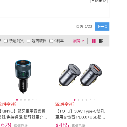
選更多
Dep
(
2
)
Moztech
(
1
)
(
2
)
Mio
(
2
)
充電線
(
2
)
一般插頭式
(
2
)
JV3C
(
2
)
Mio
(
2
)
ET-R
(
18
)
MorTer
(
2
)
頁數
1
/
23
下一頁
STREET-R
(
18
)
MorTer
(
2
)
RO
(
3
)
aibo
(
1
)
券
快速到貨
超商取貨
0利率
展開
棋
條
ONPRO
(
3
)
aibo
(
1
)
YWELL
(
1
)
DREAMCATCHER
(
2
)
品有量
有影片
電視購物
盤
列
到付款
超商付款
5
式
式
POLYWELL
(
1
)
DREAMCATCHER
(
2
)
以上
1
及以上
滿1件享9折
滿1件享9折
【KINYO】藍牙車用音響轉
【TOTU】30W Type-C雙孔
換器/免持通話/點菸器車充-U
車用充電器 PD3.0+USB點菸
B、Type C(ADB-8960)
器車充 車載快充充電頭
629
485
(售價已折)
(售價已折)