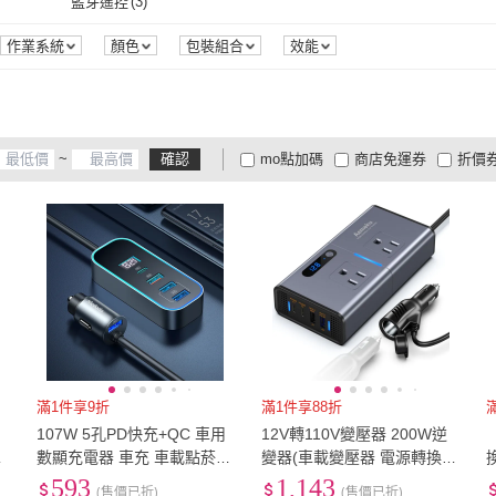
藍芽遙控
(
3
)
Kamera 佳美能
(
8
)
STAGWAY
(
7
)
KooPin
(
1
)
CW
(
1
)
JV3C
全電壓
(
10
)
無需電
(
5
)
藍芽遙控
(
3
)
作業系統
顏色
包裝組合
效能
KooPin
(
1
)
CW
(
1
)
愛Phone
(
3
)
YOLU
(
1
)
STRE
愛Phone
(
3
)
YOLU
(
1
)
ProTap
(
3
)
KEYIE
(
1
)
ONP
~
確認
mo點加碼
商店免運券
折價
ProTap
(
3
)
KEYIE
(
1
)
KT BIKER
(
1
)
WELLY
(
16
)
POL
大家電安心配
大家電快配
商
低溫宅配
定期配/分次配
貨
KT BIKER
(
1
)
WELLY
(
16
)
4
及以上
3
及以上
2
及
滿1件享9折
滿1件享88折
107W 5孔PD快充+QC 車用
12V轉110V變壓器 200W逆
-
數顯充電器 車充 車載點菸器
變器(車載變壓器 電源轉換器
E
1.5M
點煙器快充 PD車載充電器
S
593
1,143
(售價已折)
(售價已折)