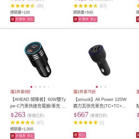
車充插座 車載插座)
(36)
(57)
總銷量>100
總銷量>500
速
折價券
登記
速
折價券
登記
滿1件享8折
滿1件享75折
【AHEAD 領導者】60W雙Ty
【amuok】All Power 120W
pe-C汽車快速充電器/車充 P
霸力瓦快充車充(TC+TC+US
D+PD快充(擴充點煙器)
B) 點煙器 點菸器 車用充電
263
667
(售價已折)
(售價已折)
器
(67)
(1)
總銷量>1,000
速
登記
速
折價券
登記