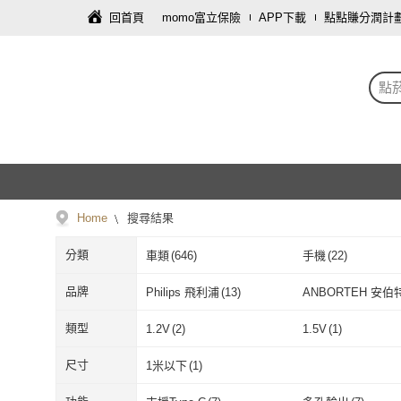
回首頁
momo富立保險
APP下載
點點賺分潤計
點
Home
搜尋結果
分類
車類
(
646
)
手機
(
22
)
品牌
Philips 飛利浦
(
13
)
ANBORTEH 安伯
Philips 飛利浦
(
13
)
ANBORTEH
ADAM 亞果元素
(
2
)
AHEAD 領導者
(
4
)
類型
1.2V
(
2
)
1.5V
(
1
)
ADAM 亞果元素
(
2
)
AHEAD 領導
TOTU
(
8
)
WANGKE
(
9
)
1.2V
(
2
)
1.5V
(
1
)
12V
(
327
)
24V
(
274
)
尺寸
1米以下
(
1
)
TOTU
(
8
)
WANGKE
(
9
)
E Store
(
4
)
Kolin 歌林
(
2
)
12V
(
327
)
24V
(
274
)
單電壓
(
1
)
雙電壓
(
2
)
1米以下
(
1
)