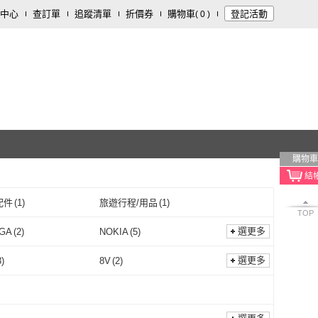
中心
查訂單
追蹤清單
折價券
購物車
登記活動
(
0
)
購物車
配件
(
1
)
旅遊行程/用品
(
1
)
TOP
選更多
GA
(
2
)
NOKIA
(
5
)
AIDOGA
(
2
)
NOKIA
(
5
)
in Shop 馬丁的店
(
1
)
KINYO
(
16
)
選更多
3
)
8V
(
2
)
Martin Shop 馬丁的店
(
1
)
KINYO
(
16
)
ALT 得偉
(
3
)
JOWUA
(
1
)
5V
(
73
)
8V
(
2
)
轉220V
(
1
)
220V轉110V
(
1
)
DEWALT 得偉
(
3
)
JOWUA
(
1
)
2
)
Moztech
(
1
)
110V轉220V
(
1
)
220V轉110V
(
1
)
線
(
2
)
一般插頭式
(
2
)