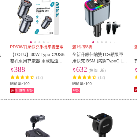
PD30W升壓快充手機平板筆電
滿1件享8折
的
【TOTU】30W Type-C/USB
全新升級伸縮雙TC+蘋果車
雙孔車用充電器 車載點煙器
用快充 BSMI認證(TypeC Lig
用
充電頭 汽車USB快充車充
htning 點煙器 車充轉接頭 安
388
632
(售價已折)
卓 閃充 自帶線 伸縮線)
(12)
(12)
總銷量>100
總銷量>100
速
折價券
登記
登記