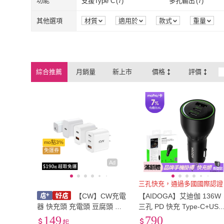
功能
支援Type C
(
7
)
多孔輸出
(
7
)
E Store
(
4
)
Kolin 歌林
(
2
)
GARMIN
(
1
)
D+ 滴家
(
3
)
單電壓
(
1
)
雙電壓
(
2
)
PVC線材
(
1
)
LED燈泡
(
1
)
支援Type C
(
7
)
多孔輸出
(
7
)
其他選項
材質
適用於
款式
重量
GARMIN
(
1
)
D+ 滴家
(
3
)
Bezalel
(
2
)
LISEN
(
2
)
PVC線材
(
1
)
LED燈泡
(
1
)
Bezalel
(
2
)
LISEN
(
2
)
mimax 米覓
(
4
)
CityBoss
(
4
)
綜合推薦
月銷量
新上市
價格
評價
mimax 米覓
(
4
)
CityBoss
(
4
)
SEEK
(
1
)
HANG
(
28
)
SEEK
(
1
)
HANG
(
28
)
AHOYE
(
2
)
u-ta
(
2
)
AHOYE
(
2
)
u-ta
(
2
)
mo點3%
免運券
Ad
三孔快充，通過多國國際認證
【CW】CW充電
【AIDOGA】艾迪伽 136W
器 快充頭 充電頭 豆腐頭 充
三孔 PD 快充 Type-C+USB
電器 插頭適用iPhone蘋果三
A 車充點菸器車用充電器 L
149
790
起