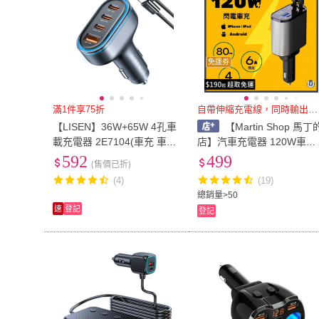
免運券
滿1件享75折
自帶伸縮充電線，同時輸出不排隊
【LISEN】36W+65W 4孔車
【Martin Shop 馬丁
載充電器 2E7104(車充 車用
店】汽車充電器 120W車充
充電器 點菸器 點煙器)
車充擴充器 點菸器擴充 車
592
499
(售價已折)
快充 車充快充 汽車充電 車
(4)
(19)
充頭 伸縮車充 汽車點煙器
總銷量>50
速
登記
登記