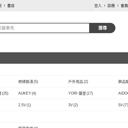
劃
書店
登入
註冊
會員
菸器車充
搜尋
修繕裝潢
(
5
)
戶外用品
(
2
)
飾品
取消
特
(
25
)
AUKEY
(
4
)
YORI 優里
(
17
)
AIDO
取消
 安伯特
(
25
)
AUKEY
(
4
)
YORI 優里
(
17
)
MAKITA 牧田
(
1
)
Acer 宏碁
(
1
)
Mart
2.5V
(
1
)
3V
(
2
)
5V
(
7
者
(
4
)
MAKITA 牧田
(
1
)
Acer 宏碁
取消
(
1
)
CUKTECH 酷態科
(
1
)
amuok
(
2
)
DEW
2.5V
(
1
)
3V
(
2
)
110V
(
7
)
220V
(
1
)
110V
CUKTECH 酷態科
(
1
)
amuok
(
2
)
Kamera 佳美能
(
8
)
STAGWAY
(
7
)
Dep
(
110V
(
7
)
220V
取消
(
1
)
全電壓
(
10
)
無需電
(
5
)
充電