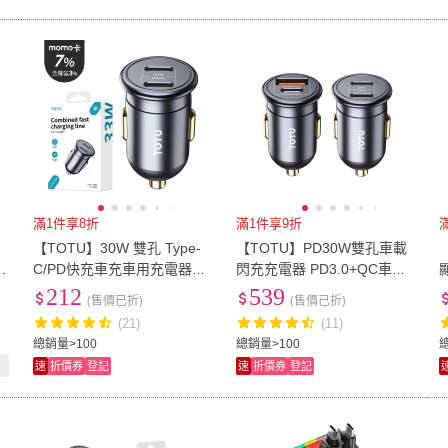
滿1件享8折
滿1件享9折
【TOTU】30W 雙孔 Type-
【TOTU】PD30W雙孔車載
5
C/PD快充車充車用充電器點
閃充充電器 PD3.0+QC車用
菸器充電頭 征程
充電器 汽車擴充點煙器/點菸
212
539
(售價已折)
(售價已折)
器 USB快充車充(Type-C充
(21)
(11)
電頭)
總銷量>100
總銷量>100
總
速
折價券
登記
速
折價券
登記