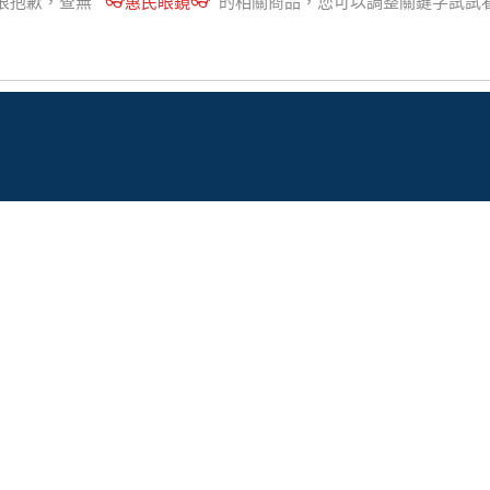
很抱歉，查無
"
👓惠民眼鏡👓
"
的相關商品，您可以調整關鍵字試試