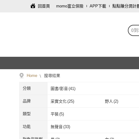
回首頁
momo富立保險
APP下載
點點賺分潤計
0
Home
搜尋結果
分類
圖書/影音
(
41
)
品牌
采實文化
(
25
)
野人
(
2
)
采實文化
(
25
)
野人
(
2
)
台灣東販
(
1
)
橙實文化
(
1
)
類型
平裝
(
5
)
台灣東販
(
1
)
橙實文化
(
1
)
平裝
(
5
)
功能
無聲音
(
33
)
無聲音
(
33
)