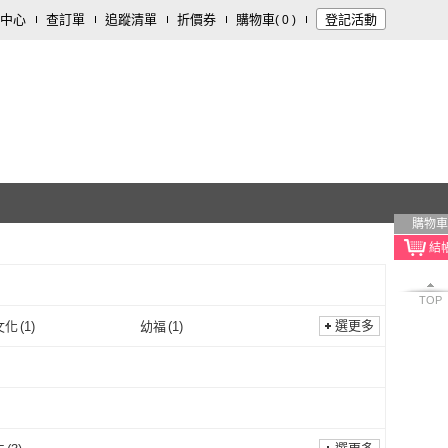
中心
查訂單
追蹤清單
折價券
購物車
登記活動
(
0
)
購物車
TOP
選更多
文化
(
1
)
幼福
(
1
)
東雨文化
(
1
)
幼福
(
1
)