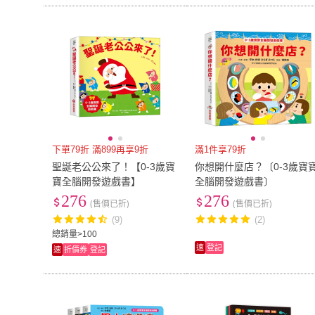
下單79折 滿899再享9折
滿1件享79折
聖誕老公公來了！【0-3歲寶
你想開什麼店？〔0-3歲寶
寶全腦開發遊戲書】
全腦開發遊戲書〕
276
276
(售價已折)
(售價已折)
(9)
(2)
總銷量>100
速
登記
速
折價券
登記