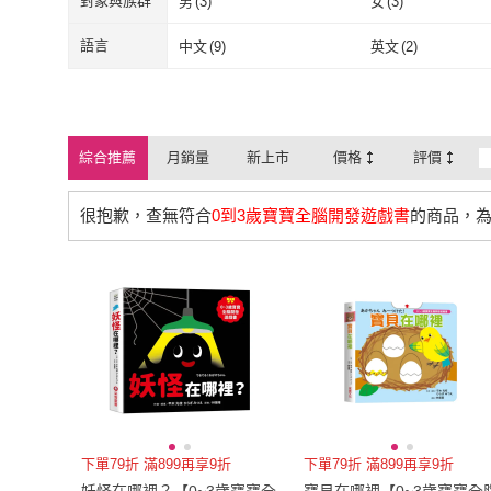
對象與族群
男
(
3
)
女
(
3
)
男
(
3
)
女
(
3
)
語言
中文
(
9
)
英文
(
2
)
中文
(
9
)
英文
(
2
)
綜合推薦
月銷量
新上市
價格
評價
很抱歉，查無符合
0到3歲寶寶全腦開發遊戲書
的商品，
下單79折 滿899再享9折
下單79折 滿899再享9折