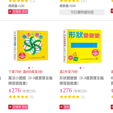
(11)
(31)
總銷量>100
總銷量>500
速
折價券
登記
可訂購時通知我
下單79折 滿899再享9折
滿1件享79折
腦
魔法小圈圈〔0-3歲寶寶全腦
形狀變變變〔0-3歲寶寶全腦
開發遊戲書〕
開發遊戲書〕
276
276
(售價已折)
(售價已折)
(5)
(2)
速
折價券
登記
速
登記