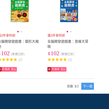
滿1件享85折
滿1件享85折
全腦開發遊戲書：圖形大揭
全腦開發遊戲書：思維大冒
祕
險
102
102
(售價已折)
(售價已折)
(2)
(3)
速
折價券
登記
速
折價券
登記
頁數
1
/
2
下一頁