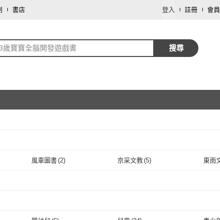
劃
書店
登入
註冊
會員
到3歲寶寶全腦開發遊戲書
搜尋
取消
風車圖書
(
2
)
京采文教
(
5
)
東雨
取消
風車圖書
(
2
)
京采文教
(
5
)
新手父母
(
1
)
新手父母
(
1
)
取消
取消