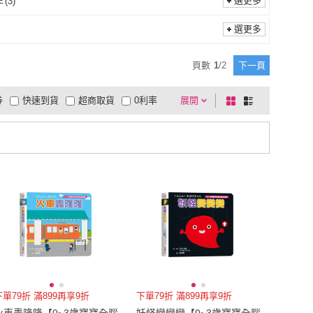
選更多
年
(
3
)
青少年
(
3
)
選更多
頁數
1
/
2
下一頁
券
快速到貨
超商取貨
0利率
展開
棋
條
品有量
有影片
電視購物
盤
列
到付款
超商付款
5
式
式
以上
1
及以上
下單79折 滿899再享9折
下單79折 滿899再享9折