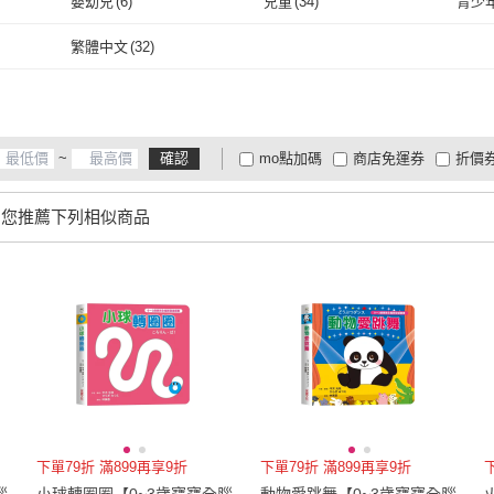
嬰幼兒
(
6
)
兒童
(
34
)
青少
取消
嬰幼兒
(
6
)
兒童
(
34
)
繁體中文
(
32
)
繁體中文
(
32
)
~
確認
mo點加碼
商店免運券
折價
大家電安心配
大家電快配
商
低溫宅配
定期配/分次配
貨
為您推薦下列相似商品
4
及以上
3
及以上
2
及
下單79折 滿899再享9折
下單79折 滿899再享9折