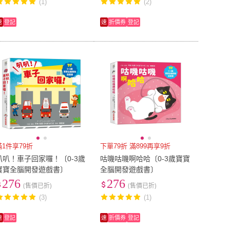
(1)
(2)
速
登記
速
折價券
登記
滿1件享79折
下單79折 滿899再享9折
叭叭！車子回家囉！〔0-3歲
咕嘰咕嘰啊哈哈〔0-3歲寶寶
寶寶全腦開發遊戲書〕
全腦開發遊戲書〕
276
276
(售價已折)
(售價已折)
(3)
(1)
速
登記
速
折價券
登記