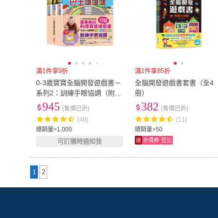
滿1件享9折
滿1件享85折
0-3歲寶寶全腦開發遊戲書－
全腦開發遊戲書套書（全4
系列2：訓練手眼協調（附贈
冊）
導讀學習手冊）-注音版
945
382
(售價已折)
(售價已折)
(49)
(11)
總銷量>1,000
總銷量>50
速
折價券
登記
可訂購時通知我
1
2