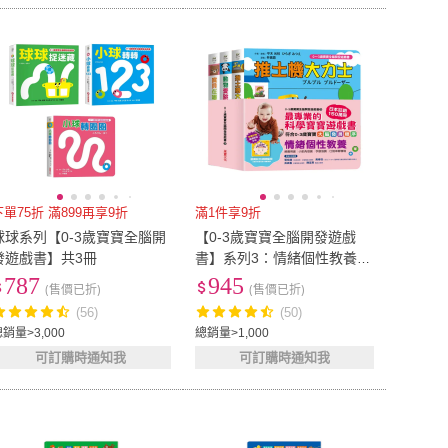
下單75折 滿899再享9折
滿1件享9折
球球系列【0-3歲寶寶全腦開
【0-3歲寶寶全腦開發遊戲
發遊戲書】共3冊
書】系列3：情緒個性教養
（附贈導讀學習手冊）
787
945
(售價已折)
(售價已折)
(56)
(50)
銷量>3,000
總銷量>1,000
可訂購時通知我
可訂購時通知我