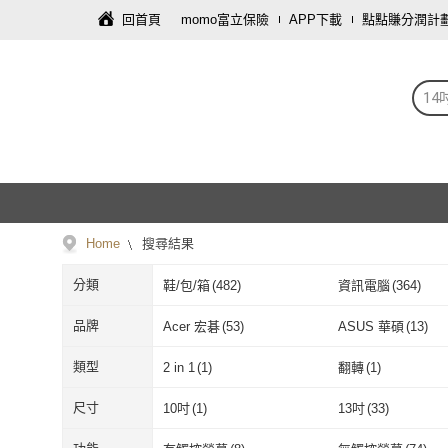
回首頁
momo富立保險
APP下載
點點賺分潤計
1
Home
搜尋結果
分類
鞋/包/箱
(
482
)
資訊電腦
(
364
)
品牌
Acer 宏碁
(
53
)
ASUS 華碩
(
13
)
Acer 宏碁
(
53
)
ASUS 華碩
(
1
LEEHER
(
53
)
Matter Lab
(
9
)
類型
2 in 1
(
1
)
翻轉
(
1
)
LEEHER
(
53
)
Matter Lab
(
9
)
MSI 微星
(
1
)
Doughnut
(
33
)
2 in 1
(
1
)
翻轉
(
1
)
尺寸
10吋
(
1
)
13吋
(
33
)
MSI 微星
(
1
)
Doughnut
(
33
)
YUNMI
(
4
)
SwitchEasy
(
2
)
10吋
(
1
)
13吋
(
33
)