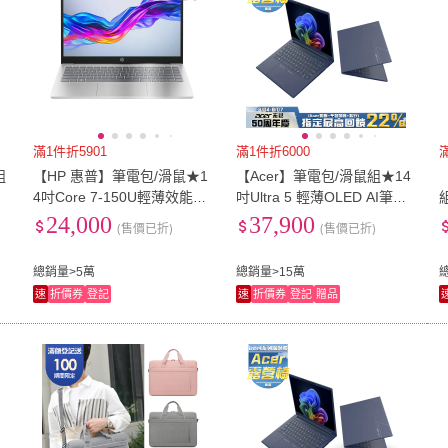
滿1件折5901
滿1件折6000
組
【HP 惠普】筆電包/滑鼠★1
【Acer】筆電包/滑鼠組★14
-
4吋Core 7-150U輕薄效能筆
吋Ultra 5 輕薄OLED AI筆電
5
電(Laptop 14-ep1197TU/16
(Swift Go/SFG14-75-5948/U
電
24,000
37,900
(售價已折)
(售價已折)
G/1TB SSD/W11/星河銀)
ltra 5-228V/32G/512G/W11)
7
總銷量>5萬
總銷量>15萬
速
折價券
登記
速
折價券
登記
贈品