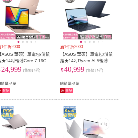
滿1件折2000
滿1件折2000
【ASUS 華碩】筆電包/滑鼠
【ASUS 華碩】筆電包/滑鼠
組★14吋輕薄Core 7 16G筆
組★14吋Ryzen AI 5輕薄筆
(VivoBook X1404VA/Core
電(Zenbook UM3406GA/Ry
24,999
40,999
(售價已折)
(售價已折)
-150U/16G/1TB SSD/W11)
zen AI 5-430/16G/512G/W1
1/OLED
總銷量>5萬
總銷量>5萬
速
登記
速
登記