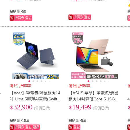
eo 防潑水)
總銷量>50
速
折價券
登記
速
折價券
登記
滿1件折8000
滿1件折6500
4
【Acer】筆電包/滑鼠組★14
【ASUS 華碩】筆電包/滑鼠
碰
吋 Ultra 5輕薄AI筆電(Swift G
組★14吋輕薄Core 5 16G筆
4
o/SFG14-75-542S/Ultra 5-2
電(VivoBook X1404VA/Core
o
32,900
19,499
(售價已折)
(售價已折)
26V/16G/512G/W11)
5-120U/16G/512G SSD/W1
H
1)
D
總銷量>15萬
總銷量>5萬
速
折價券
登記
贈品
速
登記