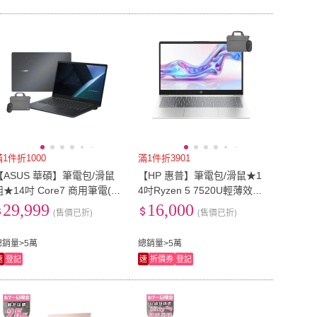
滿1件折1000
滿1件折3901
【ASUS 華碩】筆電包/滑鼠
【HP 惠普】筆電包/滑鼠★1
組★14吋 Core7 商用筆電(C
4吋Ryzen 5 7520U輕薄效能
re7-150U/16G/512G SSD/
筆電(14-em0268AU/R5-752
29,999
16,000
(售價已折)
(售價已折)
11P)
0U/16G/512G/W11/極地白)
總銷量>5萬
總銷量>5萬
速
登記
速
折價券
登記