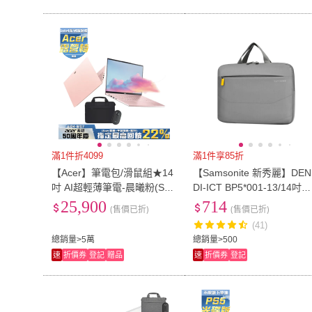
滿1件折4099
滿1件享85折
【Acer】筆電包/滑鼠組★14
【Samsonite 新秀麗】DEN
吋 AI超輕薄筆電-晨曦粉(Swif
DI-ICT BP5*001-13/14吋筆
t Lite/SFL14-54M-51ZA/Ultr
電手提/側揹包-灰色(電腦包
25,900
714
(售價已折)
(售價已折)
a 5-115U/16G/512G/W11)
(41)
總銷量>5萬
總銷量>500
速
折價券
登記
贈品
速
折價券
登記