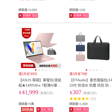
book 15.6吋 適用)
acbook 15.6吋 適用)
總銷量>3,000
總銷量>100
速
折價券
登記
速
折價券
登記
滿1件折3000
滿1件享79折
【ASUS 華碩】筆電包/滑鼠
【DTAudio】素色電腦包(1
組★14吋Ultra 7輕薄AI筆電
15吋 防潑水 防塵 防刮 防
(VivoBook S S5406SA/Ultra
撞 手提電腦包 筆電腦包 筆
41,999
307
(售價已折)
(售價已折)
7-258V/32G/512G/W11/OL
電包)
(93)
ED)
總銷量>5萬
總銷量>1,000
速
登記
贈品
速
折價券
登記