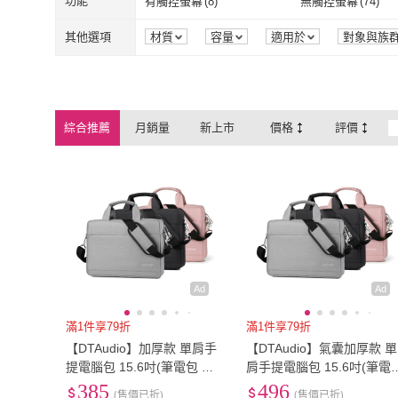
Free
(
37
)
18型以下
(
4
)
功能
有觸控螢幕
(
8
)
無觸控螢幕
(
74
)
YUNMI
(
4
)
SwitchEasy
(
2
Pipetto
(
6
)
EMMA SUE
(
22
)
Free
(
37
)
18型以下
(
4
)
有觸控螢幕
(
8
)
無觸控螢幕
(
7
其他選項
材質
容量
適用於
對象與族
商品狀態
螢幕比例
螢幕更新率
Pipetto
(
6
)
EMMA SUE
(
Yurm
(
3
)
COZI
(
2
)
Yurm
(
3
)
COZI
(
2
)
Targus
(
10
)
Knirps 德國紅點傘
綜合推薦
月銷量
新上市
價格
評價
Targus
(
10
)
Knirps 德國
Roommi
(
1
)
JTLEGEND
(
2
)
Roommi
(
1
)
JTLEGEND
(
2
SUNORO
(
2
)
Didoshop
(
26
)
SUNORO
(
2
)
Didoshop
(
26
)
Ad
Ad
滿1件享79折
滿1件享79折
【DTAudio】加厚款 單肩手
【DTAudio】氣囊加厚款 單
提電腦包 15.6吋(筆電包 手
肩手提電腦包 15.6吋(筆電
提電腦包 公事包 內膽包 mac
手提電腦包 公事包 內膽包 
385
496
(售價已折)
(售價已折)