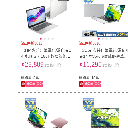
滿1件折3012
滿1件折5610
【HP 惠普】筆電包/滑鼠★1
【Acer 宏碁】筆電包/滑鼠
4吋Ultra 7-155H輕薄效能筆
★14吋Core 5效能輕薄筆電
電(Laptop 14-ep1205TU/24
銀(Aspire Lite/AL14-52M-5
28,889
16,290
(售價已折)
(售價已折)
G/512G/W11/星河銀)
K2/Core 5-120U/8G/512G/
總銷量>5萬
總銷量>15萬
速
折價券
登記
速
折價券
登記