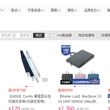
)
WiWU
(
7
)
Haoner
(
5
)
UAG
(
4
)
TUMI
(
2
)
頑皮
4
)
群
款式
作業系統
圖案
顏色
品牌定位
SSD容量
商品來源
22
)
UAG
(
4
)
TUMI
(
2
)
BONum 博紐
(
8
)
GASTON LUGA
(
5
)
OMG
BONum 博紐
(
8
)
GASTON LUGA
(
5
)
(
2
)
JANSPORT
(
2
)
Lestar
(
3
)
KT D
~
確認
mo點加碼
商店免運券
折價
紅點傘
(
2
)
JANSPORT
(
2
)
Lestar
(
3
)
MAISY
(
6
)
KEDDY
(
36
)
bitpla
大家電安心配
大家電快配
商
低溫宅配
定期配/分次配
貨
)
MAISY
(
6
)
KEDDY
(
36
)
4
及以上
3
及以上
2
及
Ad
Ad
滿1件享75折
最高折600
【AIDA】Comfy 筆電雲朵包
【Matter Lab】MacBook 13
包
可調式背帶(可調式背帶)
14 16吋 SERGE 2Way防震
m
筆電包(M1 M2 M3 M4 M5 N
120
1,360
(售價已折)
(售價已折)