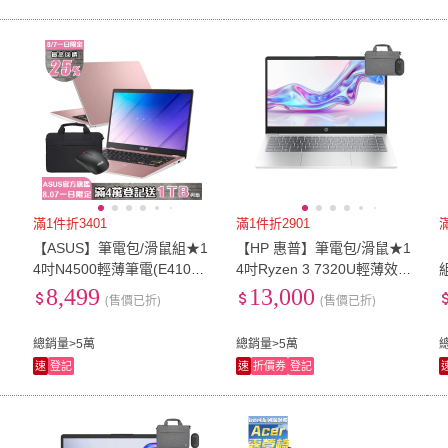
滿1件折3401
滿1件折2901
【ASUS】筆電包/滑鼠組★1
【HP 惠普】筆電包/滑鼠★1
4吋N4500輕薄筆電(E410K
4吋Ryzen 3 7320U輕薄效能
)
A/N4500/4G/128GB/W11S/
筆電(14-em0231AU/R3-732
o
8,499
13,000
(售價已折)
(售價已折)
FHD)
0U/8G/512G/W11/極地白)
W
總銷量>5萬
總銷量>5萬
速
登記
速
折價券
登記