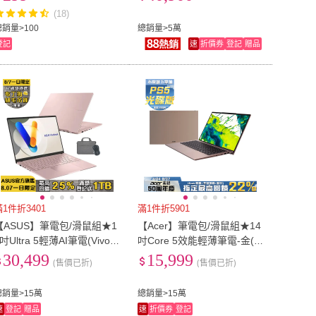
ltra 7-258V/32G/512G/W11)
(18)
總銷量>100
總銷量>5萬
登記
速
折價券
登記
贈品
滿1件折3401
滿1件折5901
【ASUS】筆電包/滑鼠組★1
【Acer】筆電包/滑鼠組★14
吋Ultra 5輕薄AI筆電(VivoB
吋Core 5效能輕薄筆電-金(A
ok S S5406MA/Ultra 5-125
spire Lite/AL14-52M-5461/C
30,499
15,999
(售價已折)
(售價已折)
/16G/512G SSD/W11/OLE
ore 5-120U/8G/512G/W11)
/E
總銷量>15萬
總銷量>15萬
速
登記
贈品
速
折價券
登記