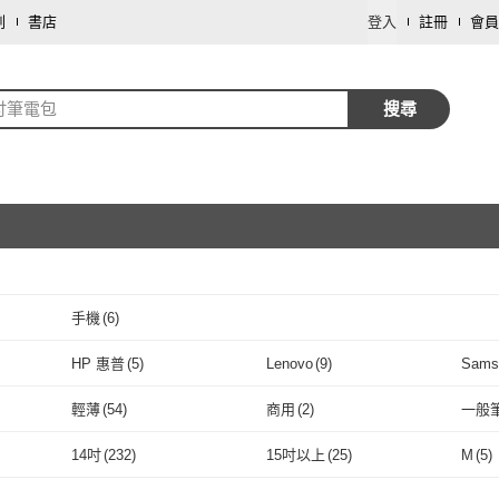
劃
書店
登入
註冊
會員
4吋筆電包
搜尋
手機
(
6
)
取消
HP 惠普
(
5
)
Lenovo
(
9
)
Sams
取消
3
)
HP 惠普
(
5
)
Lenovo
(
9
)
74 盎司
(
7
)
Bellroy
(
5
)
Moon
輕薄
(
54
)
商用
(
2
)
一般
74 盎司
(
7
)
Bellroy
取消
(
5
)
tomtoc
(
7
)
LEESA
(
52
)
MOF
輕薄
(
54
)
商用
(
2
)
14吋
(
232
)
15吋以上
(
25
)
M
(
5
)
tomtoc
(
7
)
LEESA
(
52
)
WiWU
(
7
)
Haoner
(
5
)
innos
取消
14吋
(
232
)
15吋以上
(
25
)