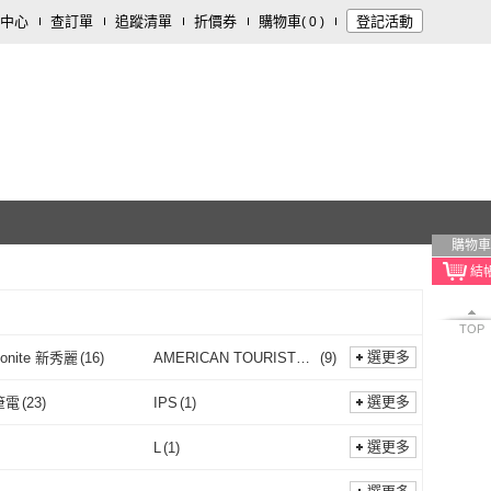
中心
查訂單
追蹤清單
折價券
購物車
登記活動
(
0
)
購物車
TOP
選更多
onite 新秀麗
(
16
)
AMERICAN TOURISTER
(
9
)
美國旅行者
Samsonite 新秀麗
(
16
)
AMERICAN
(
9
)
Dy
(
63
)
CS 嚴選
(
11
)
選更多
筆電
(
23
)
IPS
(
1
)
TOURISTER 美國旅行
MoonDy
(
63
)
CS 嚴選
(
11
)
T
(
2
)
TUCANO
(
9
)
一般筆電
(
23
)
IPS
(
1
)
選更多
L
(
1
)
者
MOFT
(
2
)
TUCANO
(
9
)
tyle
(
22
)
DTAudio
(
3
)
M
(
5
)
L
(
1
)