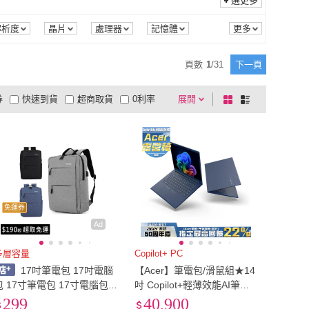
選更多
innostyle
(
22
)
DTAudio
(
3
)
鬼
(
1
)
MaH
(
4
)
解析度
晶片
處理器
記憶體
頑皮鬼
(
1
)
MaH
(
4
)
(
2
)
WORKFIX 渥克斯
(
1
)
頁數
1
/
31
下一頁
OMG
(
2
)
WORKFIX 渥克斯
(
1
)
ADA
(
46
)
米蘭精品
(
4
)
券
快速到貨
超商取貨
0利率
展開
棋
條
KT DADA
(
46
)
米蘭精品
(
4
)
y
(
4
)
Azaer
(
3
)
品有量
有影片
電視購物
盤
列
到付款
超商付款
5
式
式
bitplay
(
4
)
Azaer
(
3
)
以上
1
及以上
免運券
Ad
多層容量
Copilot+ PC
17吋筆電包 17吋電腦
【Acer】筆電包/滑鼠組★14
包 17寸筆電包 17寸電腦包
吋 Copilot+輕薄效能AI筆電
筆電包17吋 筆電包 電腦包
(Swift Go/SFG14-75-766J/U
299
40,900