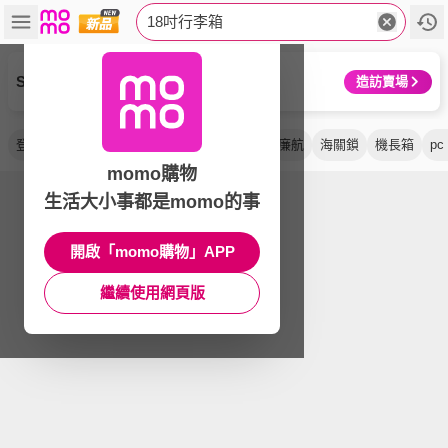
18吋行李箱
Samsonite 新秀麗
造訪賣場
登機箱
旅行箱
鋁框
超輕量
密碼鎖
廉航
海關鎖
機長箱
pc
momo購物
生活大小事都是momo的事
開啟「momo購物」APP
繼續使用網頁版