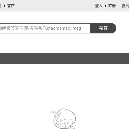
劃
書店
登入
註冊
會員
99超级签充值(购买联系TG:taomamao).meg
搜尋