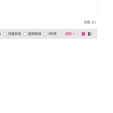
頁數
1
/
1
券
快速到貨
超商取貨
0利率
展開
棋
條
品有量
有影片
電視購物
盤
列
到付款
超商付款
5
式
式
以上
1
及以上