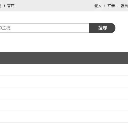
劃
書店
登入
註冊
會員
70主機
搜尋
取消
取消
取消
取消