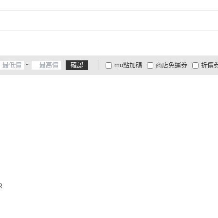
~
確認
mo點加碼
商店免運券
折價
大家電安心配
大家電快配
商
低溫宅配
定期配/分次配
貨
4
及以上
3
及以上
2
及
R
}
2