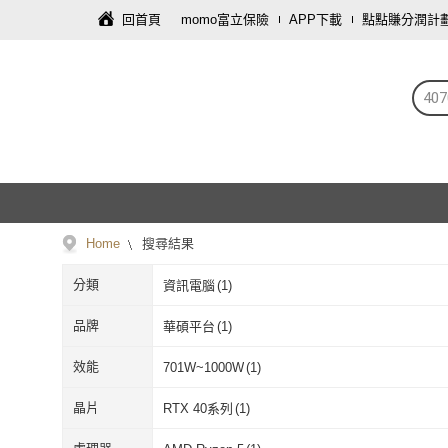
回首頁
momo富立保險
APP下載
點點賺分潤計
40
Home
搜尋結果
分類
資訊電腦
(
1
)
品牌
華碩平台
(
1
)
華碩平台
(
1
)
效能
701W~1000W
(
1
)
701W~1000W
(
1
)
晶片
RTX 40系列
(
1
)
RTX 40系列
(
1
)