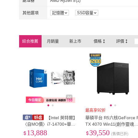
處理器
AMD Ryzen 5
(
1
)
AMD Ryzen 5
(
1
)
其他選項
記憶體
SSD容量
綜合推薦
月銷量
新上市
價格
評價
Ad
最高享92折
【Intel 英特爾】
華碩平台 R5六核GeForce 
〈自MO價〉i7-14700+華擎
TX 4070 Win11{創作靈魂W
B760M-HDV D5 MATX主機
創作者專用主機(R5-5600/3
13,888
39,550
(售價已折)
板
G/1TB_M.2)