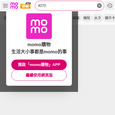
4070
自mo價
主機板
海景房
電腦
小海景
掃描
機殼
水冷
顯示卡
momo購物
生活大小事都是momo的事
開啟「momo購物」APP
繼續使用網頁版