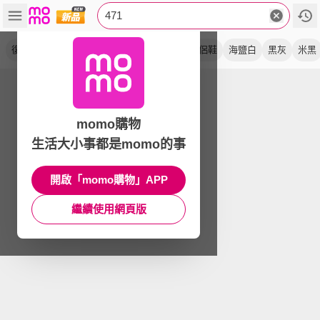
471
復古鞋
休閒鞋
運動鞋
麂皮
中性
情侶鞋
海鹽白
黑灰
米黑
momo購物
生活大小事都是momo的事
開啟「momo購物」APP
繼續使用網頁版