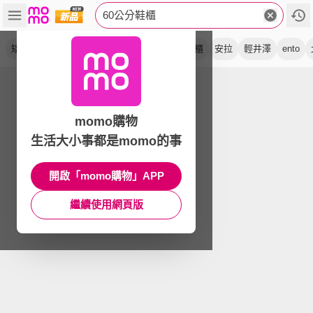
60公分鞋櫃
矮鞋櫃
鞋架
雙門
玄關櫃
百葉
高鞋櫃
安拉
輕井澤
ento
momo購物
生活大小事都是momo的事
開啟「momo購物」APP
繼續使用網頁版