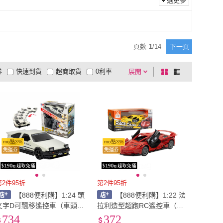
選更多
主體
(
1
)
頁數
1
/
14
下一頁
券
快速到貨
超商取貨
0利率
展開
棋
條
品有量
有影片
電視購物
盤
列
到付款
超商付款
5
式
式
以上
1
及以上
mo點3%
mo點3%
免運券
免運券
第2件95折
第2件95折
【888便利購】1:24 頭
【888便利購】1:22 法
文字D可飄移遙控車（車頭燈
拉利造型超跑RC遙控車（車
亮/附3.7V充電池/2.4G槍型
頭燈亮/3.7V充電池/時速30公
734
372