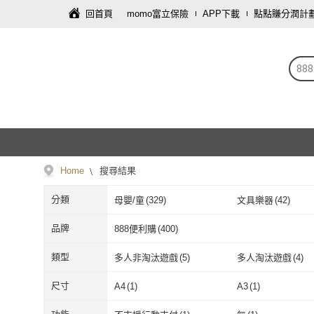
回首頁
momo富立保險
APP下載
點點賺分潤計
8
Home
搜尋結果
分類
母嬰/童
(
329
)
文具樂器
(
42
)
寵物
(
2
)
手機
(
1
)
品牌
888便利購
(
400
)
888便利購
(
400
)
類型
多人非淘汰遊戲
(
5
)
多人淘汰遊戲
(
4
)
多人非淘汰遊戲
(
5
)
多人淘汰遊戲
策略遊戲
(
16
)
運氣遊戲
(
3
)
尺寸
A4
(
1
)
A3
(
1
)
策略遊戲
(
16
)
運氣遊戲
(
3
)
牌卡遊戲
(
2
)
圖板遊戲
(
1
)
A4
(
1
)
A3
(
1
)