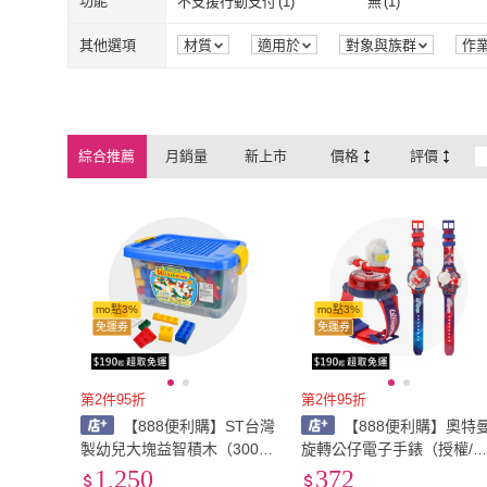
功能
不支援行動支付
(
1
)
無
(
1
)
牌卡遊戲
(
2
)
圖板遊戲
(
1
)
不支援行動支付
(
1
)
無
(
1
)
其他選項
材質
適用於
對象與族群
作
綜合推薦
月銷量
新上市
價格
評價
mo點3%
mo點3%
免運券
免運券
第2件95折
第2件95折
【888便利購】ST台灣
【888便利購】奧特
製幼兒大塊益智積木（300P
旋轉公仔電子手錶（授權/
CS滑輪桶裝收納組）（品質
電池）（2225）
1,250
372