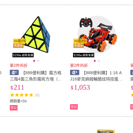
mo點3%
mo點3%
免運券
免運券
第2件95折
第2件95折
O
【888便利購】魔方格
【888便利購】1:16 A
燈
三階4面三角形魔術方塊（4
J18麥克納姆輪酷炫特技遙控
K
色）（授權）
車（2.4G對頻/3.7V充電池/
211
1,053
可飄移）
(4)
總銷量>50
登記
登記