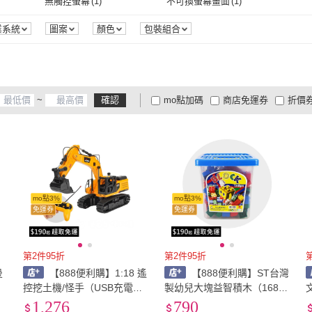
無觸控螢幕
(
1
)
不可換螢幕畫面
(
1
)
吊掛式
(
3
)
彩繪窗貼
(
2
)
無觸控螢幕
(
1
)
不可換螢幕畫面
(
1
)
業系統
圖案
顏色
包裝組合
~
確認
mo點加碼
商店免運券
折價
大家電安心配
大家電快配
商
低溫宅配
定期配/分次配
貨
4
及以上
3
及以上
2
及
mo點3%
mo點3%
免運券
免運券
第2件95折
第2件95折
曼
【888便利購】1:18 遙
【888便利購】ST台灣
附
控挖土機/怪手（USB充電池/
製幼兒大塊益智積木（168P
5通遙控/履帶可單邊動作/車
CS桶裝收納組）（與樂高得
1,276
790