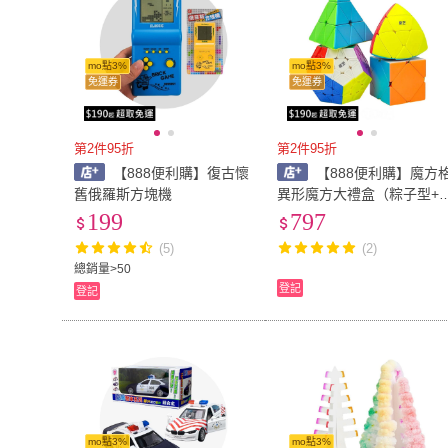
mo點3%
mo點3%
免運券
免運券
第2件95折
第2件95折
【888便利購】復古懷
【888便利購】魔方
舊俄羅斯方塊機
異形魔方大禮盒（粽子型+
字塔+斜轉型+五邊型+魔方
199
797
笈）（實色炫彩版）（授
(5)
(2)
權）
總銷量>50
登記
登記
mo點3%
mo點3%