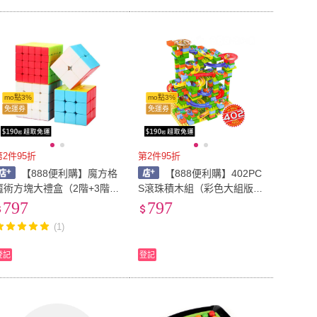
mo點3%
mo點3%
免運券
免運券
第2件95折
第2件95折
【888便利購】魔方格
【888便利購】402PC
魔術方塊大禮盒（2階+3階+
S滾珠積木組（彩色大組版）
4階+5階+魔方秘笈）（6色
（任意拼裝軌道）（9604）
797
797
炫彩版）（授權）
(1)
登記
登記