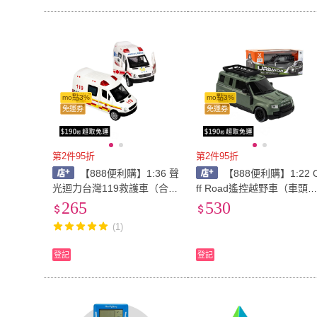
mo點3%
mo點3%
免運券
免運券
第2件95折
第2件95折
【888便利購】1:36 聲
【888便利購】1:22 
光迴力台灣119救護車（合金
ff Road遙控越野車（車頭
版/前後車門可開/附電池/聲
亮/3.7V充電池/時速30公里
265
530
光音效）
S53Y）
(1)
登記
登記