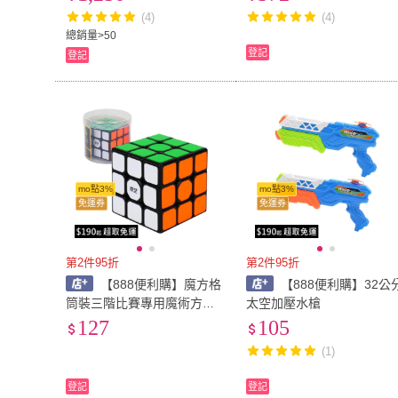
佳與樂高得寶積木相容）
(4)
(4)
總銷量>50
登記
登記
mo點3%
mo點3%
免運券
免運券
第2件95折
第2件95折
【888便利購】魔方格
【888便利購】32公
筒裝三階比賽專用魔術方塊
太空加壓水槍
（授權）（筒裝收納）
127
105
(1)
登記
登記