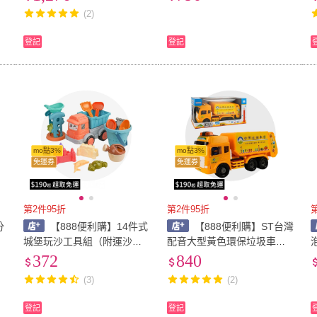
體360度手動）（6801）
寶積木相容）
(2)
登記
登記
mo點3%
mo點3%
免運券
免運券
第2件95折
第2件95折
分
【888便利購】14件式
【888便利購】ST台灣
城堡玩沙工具組（附運沙卡
配音大型黃色環保垃圾車
車+沙漏斗）（水桶可做城堡
（台灣垃圾車音樂）（車門
372
840
造型）
開附人偶）（品質佳超會
(3)
(2)
跑）
登記
登記