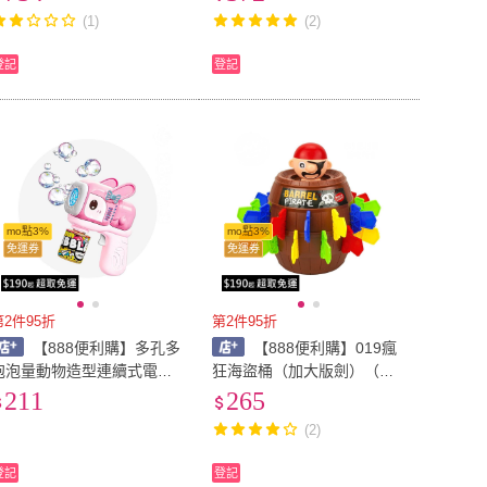
遙控/四輪傳動93218）
里KS22Y）
(1)
(2)
登記
登記
mo點3%
mo點3%
免運券
免運券
第2件95折
第2件95折
【888便利購】多孔多
【888便利購】019瘋
泡泡量動物造型連續式電動
狂海盜桶（加大版劍）（多
泡泡槍（防逆流設計/附1瓶
人桌遊運氣遊戲）
211
265
水）（021）
(2)
登記
登記