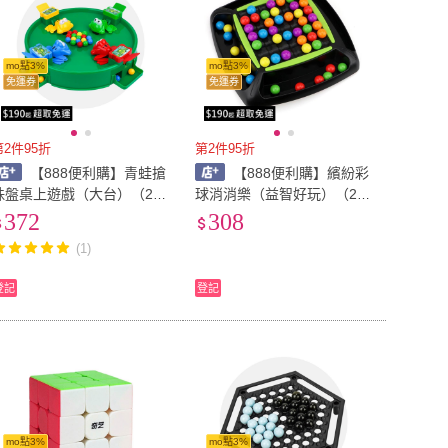
mo點3%
mo點3%
免運券
免運券
第2件95折
第2件95折
【888便利購】青蛙搶
【888便利購】繽紛彩
珠盤桌上遊戲（大台）（2-4
球消消樂（益智好玩）（2-4
人親子桌遊）（824）
人桌遊）
372
308
(1)
登記
登記
mo點3%
mo點3%