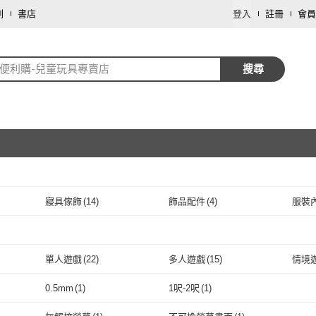
劃
書店
登入
註冊
會員
88便利購-兒童玩具專賣店
搜尋
寢具傢飾
(
14
)
飾品配件
(
4
)
服裝
取消
彩妝保養
(
1
)
鞋/包/箱
(
1
)
傢俱
(
取消
單人遊戲
(
22
)
多人遊戲
(
15
)
情境
取消
(
4
)
單人遊戲
(
22
)
多人遊戲
(
15
)
對戰遊戲
(
14
)
家庭遊戲
(
20
)
博弈
0.5mm
(
1
)
1呎-2呎
(
1
)
對戰遊戲
(
14
)
家庭遊戲
取消
(
20
)
吊掛式
(
3
)
彩繪窗貼
(
2
)
主體
(
0.5mm
(
1
)
1呎-2呎
(
1
)