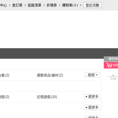
中心
查訂單
追蹤清單
折價券
購物車
登記活動
(
0
)
購物車
展開
內著
(
2
)
運動用品/器材
(
2
)
TOP
1
)
修繕裝潢
(
1
)
選更多
遊戲
(
2
)
記憶遊戲
(
16
)
情境遊戲
(
2
)
記憶遊戲
(
16
)
遊戲
(
3
)
棋盤遊戲
(
8
)
選更多
博弈遊戲
(
3
)
棋盤遊戲
(
8
)
1
)