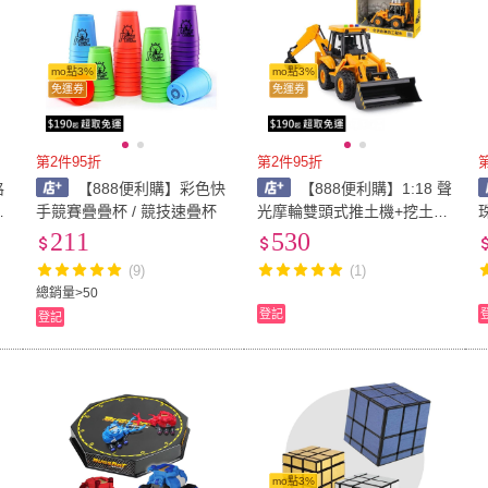
mo點3%
mo點3%
免運券
免運券
第2件95折
第2件95折
格
【888便利購】彩色快
【888便利購】1:18 聲
金
手競賽疊疊杯 / 競技速疊杯
光摩輪雙頭式推土機+挖土機
秘
（燈光音效/音樂/說故事）
211
530
（5873）
(9)
(1)
總銷量>50
登記
登記
mo點3%