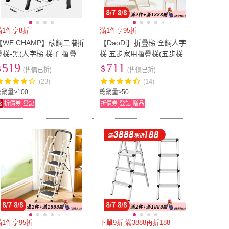
滿1件享8折
滿1件享95折
【WE CHAMP】碳鋼二階折
【DaoDi】折疊梯 全鋼人字
疊梯-黑(人字梯 梯子 摺疊梯
梯 五步家用摺疊梯(五步梯
工作梯)
人字梯 工具梯 工作梯 梯子)
519
711
(售價已折)
(售價已折)
(23)
(14)
總銷量>100
總銷量>50
速
折價券
登記
折價券
登記
贈品
滿1件享95折
下單9折 滿3888再折188