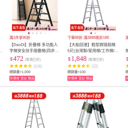
滿1件享95折
下單88折 滿3888再折188
【DaoDi】折疊梯 多功能人
【大船回港】輕型銲接鋁梯
A
字梯安全扶手摺疊梯(四步梯
5尺(台灣製/家用梯/工作梯/A
附工具組 梯子 人字梯 摺疊
字梯/油漆梯/折疊梯/木工裝
472
1,848
(售價已折)
(售價已折)
梯 工作梯)
修梯子)
(116)
(22)
總銷量>1,000
總銷量>100
總
折價券
登記
贈品
折價券
登記
贈品