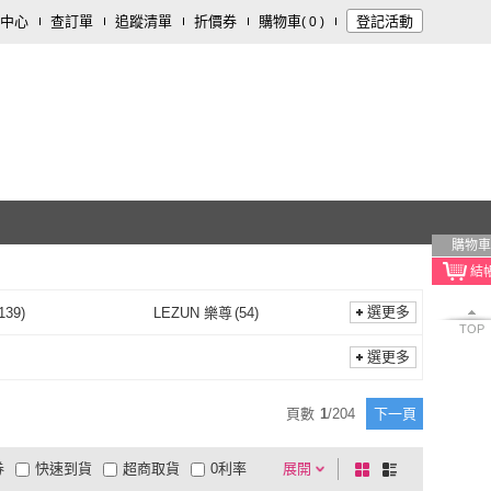
中心
查訂單
追蹤清單
折價券
購物車
登記活動
(
0
)
購物車
選更多
139
)
LEZUN 樂尊
(
54
)
TOP
匠俱
(
139
)
LEZUN 樂尊
(
54
)
行
(
119
)
歐德沐
(
38
)
選更多
諾必行
(
119
)
歐德沐
(
38
)
3
)
Hasegawa 長谷川
(
17
)
頁數
1
/
204
下一頁
木洸
(
3
)
Hasegawa 長谷川
(
17
)
家居
(
5
)
R.H 獵戰
(
19
)
券
快速到貨
超商取貨
0利率
展開
棋
條
匠藝家居
(
5
)
R.H 獵戰
(
19
)
ted 菲仕德
(
3
)
新錸家居
(
1
)
品有量
有影片
電視購物
盤
列