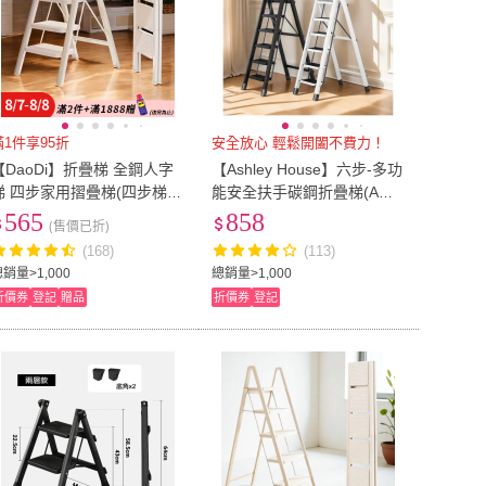
滿1件享95折
安全放心 輕鬆開闔不費力！
【DaoDi】折疊梯 全鋼人字
【Ashley House】六步-多功
梯 四步家用摺疊梯(四步梯
能安全扶手碳鋼折疊梯(A字
人字梯 工具梯 工作梯 梯子)
梯 工作梯 人字梯 直梯 伸縮
565
858
(售價已折)
梯 鋁梯 梯子 折疊梯)
(168)
(113)
銷量>1,000
總銷量>1,000
折價券
登記
贈品
折價券
登記