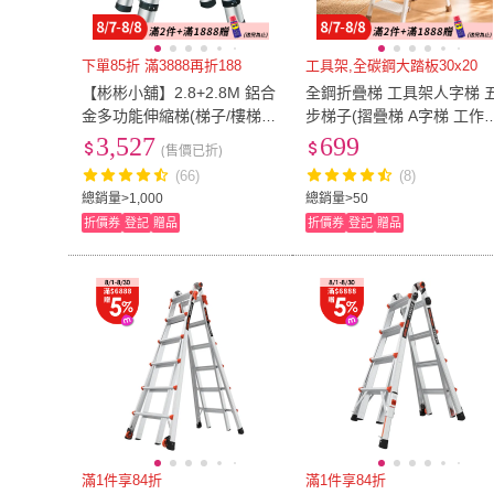
下單85折 滿3888再折188
工具架,全碳鋼大踏板30x20
【彬彬小舖】2.8+2.8M 鋁合
全鋼折疊梯 工具架人字梯 
金多功能伸縮梯(梯子/樓梯/
步梯子(摺疊梯 A字梯 工作
工作梯/A字梯/人字梯/摺疊梯/
家用梯)
3,527
699
(售價已折)
鋁梯)
(66)
(8)
總銷量>1,000
總銷量>50
折價券
登記
贈品
折價券
登記
贈品
滿1件享84折
滿1件享84折