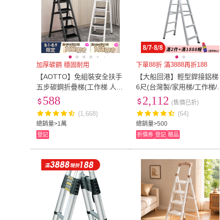
加厚碳鋼 穩固耐用
下單88折 滿3888再折188
【AOTTO】免組裝安全扶手
【大船回港】輕型銲接鋁梯
五步碳鋼折疊梯(工作梯 人字
6尺(台灣製/家用梯/工作梯/
梯 直梯 伸縮梯 鋁梯 梯子 折
字梯/油漆梯/折疊梯/木工裝
588
2,112
(售價已折)
疊梯 工作梯)
修梯子)
(1,668)
(64)
總銷量>1萬
總銷量>500
登記
折價券
登記
贈品