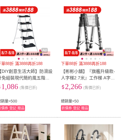
到付款
超商付款
5
式
式
Felsted 菲仕德
(
3
)
新錸家居
(
1
)
x
(
2
)
奇麗屋
(
1
)
以上
1
及以上
Mr.Box
(
2
)
奇麗屋
(
1
)
 buy 居家生活
(
2
)
STYLE 格調
(
3
)
Easy buy 居家生活
(
2
)
STYLE 格調
(
3
)
X
(
1
)
LOGIS
(
1
)
INTEX
(
1
)
LOGIS
(
1
)
Ad
Ad
下單88折 滿3888再折188
下單88折 滿3888再折188
【DIY創意生活大師】防滑設
【彬彬小舖】『旗艦升級款-
計免組裝現代簡約風五階家
人字梯2.7米』工作梯 A字梯
用摺疊梯(台灣製造)
一字梯 人字梯 梯子 樓梯 直
1,086
2,266
(售價已折)
(售價已折)
梯 伸縮梯 鋁梯
總銷量>500
總銷量>50
折價券
登記
贈品
折價券
登記
贈品