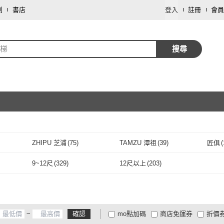
劃
書店
登入
註冊
會員
字梯
搜尋
取消
ZHIPU 芝浦
(
75
)
TAMZU 潭祖
(
39
)
匠俱
(
取消
ZHIPU 芝浦
(
75
)
TAMZU 潭祖
(
39
)
AOTTO
(
1
)
DaoDi
(
20
)
諾必
9~12尺
(
329
)
12尺以上
(
203
)
AOTTO
(
1
)
DaoDi
(
20
)
彬彬小舖
(
5
)
KOGURE 小慕
(
15
)
木洸
(
9~12尺
(
329
)
12尺以上
(
203
)
穩
(
9
)
彬彬小舖
(
5
)
KOGURE 小慕
(
15
)
XINGMU 興沐
(
36
)
Ashley House
(
3
)
匠藝
~
確認
mo點加碼
商店免運券
折價
(
7
)
XINGMU 興沐
(
36
)
Ashley House
(
3
)
KT BIKER
(
2
)
Quality 聚家
(
28
)
Fels
大家電安心配
大家電快配
商