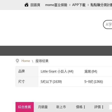
回首頁
momo富立保險
APP下載
點點賺分潤計
A
Home
搜尋結果
品牌
Little Giant 小巨人
(
44
)
窩居
(
84
)
Little Giant 小巨人
(
44
)
窩居
(
84
)
佳美多
(
134
)
大船回港
(
16
)
尺寸
5尺以下
(
1639
)
5~8尺
(
1366
)
佳美多
(
134
)
大船回港
(
16
)
梯老闆
(
23
)
WIN-WIN 穩穩
(
9
)
5尺以下
(
1639
)
5~8尺
(
1366
)
梯老闆
(
23
)
WIN-WIN 穩
SHIMOYAMA 霜山
(
2
)
ONE HOUSE
(
7
)
綜合推薦
月銷量
新上市
價格
評價
SHIMOYAMA 霜山
(
2
)
ONE HOUSE
特力屋
(
5
)
YOUFONE
(
2
)