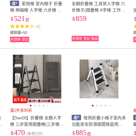
家用梯 室內梯子 折疊
全鋼折疊梯 工具架人字梯 六
梯 伸縮梯 人字梯 六步梯 八
步梯子(摺疊梯 A字梯 工作梯
8
步碳鋼梯
家用梯)
521
859
起
(4)
總銷量>50
折價券
登記
贈品
折價券
登記
滿1件享95折
金
【DaoDi】折疊梯 全鋼人字
傢用折疊小梯子室內多
梯 三步家用摺疊梯(三步梯
功能安全防滑踏闆傢庭用梯
人字梯 工具梯 工作梯 梯子)
人字梯二三步樓梯
470
885
(售價已折)
起