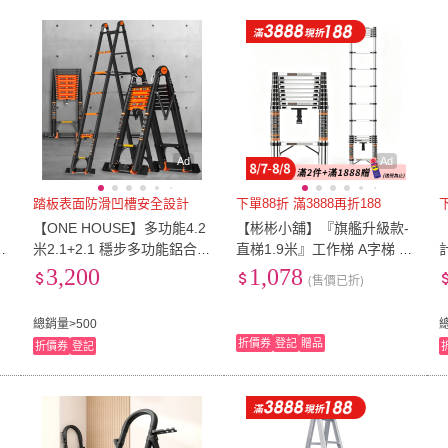
低溫宅配
定期配/分次配
貨
KT BIKER
(
2
)
Quality 聚家
(
28
)
WE CHAMP
(
2
)
巧可
(
5
)
Mr.Bo
4
及以上
3
及以上
2
及
12
)
WE CHAMP
(
2
)
巧可
(
5
)
WANBAO
(
2
)
日創生活
(
5
)
Easy
WANBAO
(
2
)
日創生活
(
5
)
DFhouse
(
1
)
EZlife
(
3
)
INTE
DFhouse
(
1
)
EZlife
(
3
)
Ad
Ad
1
)
踏板表面防滑凹槽安全設計
下單88折 滿3888再折188
【ONE HOUSE】多功能4.2
【彬彬小舖】『旗艦升級款-
梯
米2.1+2.1 穩步多功能鋁合金
直梯1.9米』工作梯 A字梯 一
子
加厚伸縮梯_1入(摺疊梯/梯
字梯 人字梯 梯子 樓梯 直梯
3,200
1,078
(售價已折)
子/家用梯/人字梯/A字梯/鋁
伸縮梯 鋁梯
梯)
總銷量>500
折價券
登記
贈品
折價券
登記