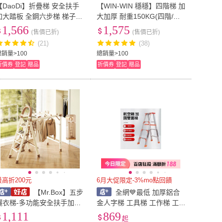
【DaoDi】折疊梯 安全扶手
【WIN-WIN 穩穩】四階梯 加
加大踏板 全鋼六步梯 梯子
大加厚 耐重150KG(四階/鋁
(工作梯 人字梯 摺疊梯 家用
梯/A型梯/梯子/工作梯/摺疊
1,566
1,575
(售價已折)
(售價已折)
梯)
梯/A字梯)
(21)
(38)
總銷量>100
總銷量>100
折價券
登記
贈品
折價券
登記
贈品
最高折200元
6月大促限定-3%mo點回饋
【Mr.Box】五步
全網💙最低 加厚鋁合
曬衣梯-多功能安全扶手加寬
金人字梯 工具梯 工作梯 工
加厚室內伸縮防滑兩用折疊
程梯 人字梯 折疊梯 折疊梯 a
1,111
869
起