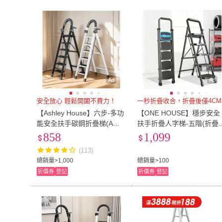
特力屋
(
5
)
YOUFONE
(
2
)
UNIFUN
(
2
)
TENMA 天馬
(
12
)
UNIFUN
(
2
)
TENMA 天馬
(
ELEANOR 艾尼若
(
7
)
生活King
(
3
)
ELEANOR 艾尼若
(
7
)
生活King
(
3
)
TRENY
(
4
)
UdiLife
(
2
)
TRENY
(
4
)
UdiLife
(
2
)
WERNER
(
1
)
ANDYMAY2
(
1
)
Ad
Ad
WERNER
(
1
)
ANDYMAY2
(
安全放心 輕鬆開闔不費力！
一秒折疊收合，折疊後僅4CM
【Ashley House】六步-多功
【ONE HOUSE】穩步安全
能安全扶手碳鋼折疊梯(A字
扶手折疊人字梯-五階(折疊
梯 工作梯 人字梯 直梯 伸縮
子 家用梯 A字梯 五層梯 梯
858
1,099
梯 鋁梯 梯子 折疊梯)
工作梯)
(113)
總銷量>1,000
總銷量>100
折價券
登記
折價券
登記