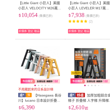
【Little Giant 小巨人】美國
【Little Giant 小巨人】美國
小巨人 VELOCITY M26萬用
小巨人 LEVELER M17萬用
梯(6-11呎) 15426-001
梯含自動腳(4-7呎) 16517-
10,054
7,938
(售價已折)
(售價已折)
01
(2)
折價券
登記
贈品
折價券
登記
贈品
mo點3%
不用藏起來的日系設計梯
【Hasegawa 長谷
加厚加粗鋁合
川】lucano 日本設計折疊梯
梯子 折疊梯 人字梯 升降梯
2階家用梯 ML2.0-2 日版
伸縮升降梯 森羅梯 鋁梯 工
6,390
2,610
起