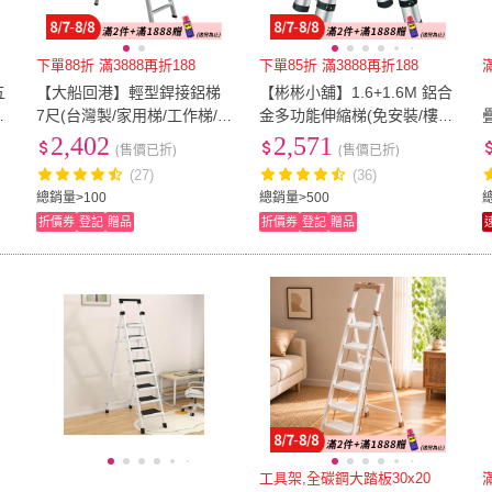
下單88折 滿3888再折188
下單85折 滿3888再折188
五
【大船回港】輕型銲接鋁梯
【彬彬小舖】1.6+1.6M 鋁合
梯
7尺(台灣製/家用梯/工作梯/A
金多功能伸縮梯(免安裝/樓
字梯/油漆梯/折疊梯/木工裝
梯/工作梯/A字梯/人字梯/摺疊
2,402
2,571
(售價已折)
(售價已折)
修梯子)
梯/鋁梯/梯子)
(27)
(36)
總銷量>100
總銷量>500
折價券
登記
贈品
折價券
登記
贈品
工具架,全碳鋼大踏板30x20