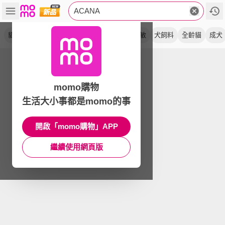
ACANA
貓飼料
無穀
犬糧
全齡犬
高蛋白
低敏
犬飼料
全齡貓
成犬
momo購物
生活大小事都是momo的事
開啟「momo購物」APP
繼續使用網頁版