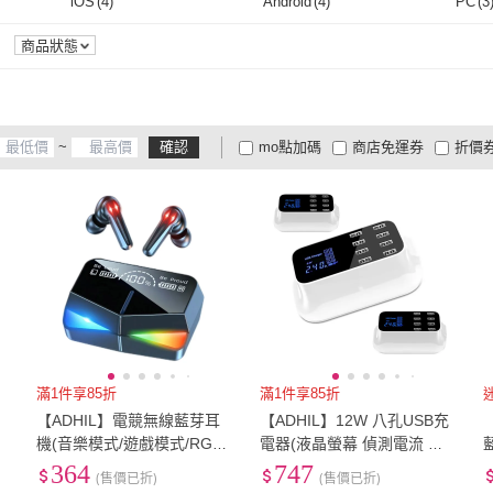
語音操作
(
3
)
藍芽功能
(
4
)
降噪
iOS
(
4
)
Android
(
4
)
PC
(
3
語音操作
(
3
)
藍芽功能
(
4
)
iOS
(
4
)
Android
(
4
)
Switch OLED
(
1
)
商品狀態
Switch OLED
(
1
)
~
確認
mo點加碼
商店免運券
折價
大家電安心配
大家電快配
商
低溫宅配
定期配/分次配
貨
4
及以上
3
及以上
2
及
滿1件享85折
滿1件享85折
電
【ADHIL】電競無線藍芽耳
【ADHIL】12W 八孔USB充
機(音樂模式/遊戲模式/RGB
電器(液晶螢幕 偵測電流 多
呼吸燈)
孔充電)
364
747
(售價已折)
(售價已折)