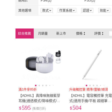
場景模式
(
1
)
其他
(
3
)
適用於
PS4
(
2
)
PS3
(
2
)
場景模式
(
1
)
其他
(
3
)
PS4
(
2
)
PS3
(
2
)
其他
(
1
)
Switch
(
2
)
其他選項
款式
作業系統
認證
效能
其他
(
1
)
Switch
(
2
)
綜合推薦
月銷量
新上市
價格
評價
滿1件享85折
升級觸控筆 精準/靈敏/順滑
【ADHIL】真降噪無線藍芽
【ADHIL】電容觸控筆 充
耳機(通透模式/降噪模式/四
式(適用手機/平板 超細筆頭
模式調整)
1.45mm)
595
504
(售價已折)