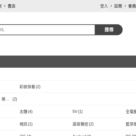
劃
書店
登入
註冊
會員
IL
搜尋
彩妝保養
(
2
)
取消
I 蒂齊
(
2
)
取消
RENZI 蒂齊
(
2
)
主體
(
4
)
5V
(
1
)
全電
取消
主體
(
4
)
5V
(
1
)
視訊
(
1
)
語音聲控
(
2
)
藍芽
取消
視訊
(
1
)
語音聲控
(
2
)