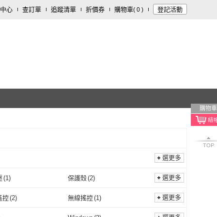
中心
查訂單
追蹤清單
折價券
購物車
登記活動
(
0
)
購物車
TOP
選更多
選更多
壓
(
1
)
保護殼
(
2
)
全電壓
(
1
)
保護殼
(
2
)
選更多
遙控
(
2
)
無線搖控
(
1
)
藍芽遙控
(
2
)
無線搖控
(
1
)