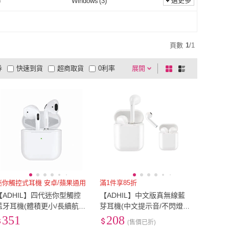
功能
(
1
)
多孔輸出
(
1
)
選更多
)
Windows
(
3
)
降噪功能
(
1
)
多孔輸出
(
1
)
PC
(
3
)
Windows
(
3
)
頁數
1
/
1
券
快速到貨
超商取貨
0利率
展開
棋
條
品有量
有影片
電視購物
盤
列
到付款
超商付款
5
式
式
以上
1
及以上
迷你觸控式耳機 安卓/蘋果通用
滿1件享85折
【ADHIL】四代迷你型觸控
【ADHIL】中文版真無線藍
藍牙耳機(體積更小/長續航
芽耳機(中文提示音/不閃燈/
力/可改名稱)
適用安卓蘋果手機)
351
208
(售價已折)