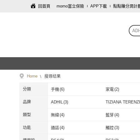
回首頁
momo富立保險
APP下載
點點賺分潤計
ADH
Home
搜尋結果
分類
手機
(
6
)
家電
(
2
)
品牌
ADHIL
(
3
)
TIZIANA TERENZ
納泰倫斯
ADHIL
(
3
)
TIZIANA TE
類型
無線
(
4
)
藍芽
(
4
)
納泰倫斯
無線
(
4
)
藍芽
(
4
)
功能
通話
(
4
)
觸控
(
3
)
通話
(
4
)
觸控
(
3
)