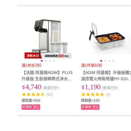
滿1件折250
滿1件享93折
【法國-阿基姆AGiM】PLUS
【AGiM 阿基姆】升級版獨
升級版 生飲級瞬熱式淨水器
溫控電火烤兩用爐HY-310-
組+3入濾芯(IW-2701冷熱飲
H(電火鍋/料理鍋/電火鍋/烤
4,740
1,190
(售價已折)
(售價已折)
水機/開飲機)
肉爐/電烤爐)
(62)
(4)
總銷量>500
總銷量>100
折價券
登記
折價券
登記