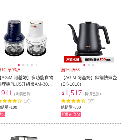
滿1件享93折
滿1件折63
【AGiM 阿基姆】多功能食物
【AGiM 阿基姆】鈦鋼快煮壺
料理機PLUS升級版AM-306
(EK-1016)
(絞肉機/攪碎機/副食品機/磨
911
1,517
(售價已折)
(售價已折)
蒜器/研磨/攪拌/震旦代理)
(10)
(37)
總銷量>100
總銷量>500
登記
折價券
登記