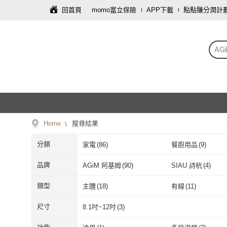
回首頁
momo富立保險
APP下載
點點賺分潤計
AG
Home
搜尋結果
分類
家電
(
86
)
餐廚用品
(
9
)
品牌
AGiM 阿基姆
(
90
)
SIAU 詩杭
(
4
)
AGiM 阿基姆
(
90
)
SIAU 詩杭
(
4
)
類型
主體
(
18
)
有線
(
11
)
主體
(
18
)
有線
(
11
)
一般插頭式
(
3
)
按鍵式
(
2
)
尺寸
8.1吋~12吋
(
3
)
一般插頭式
(
3
)
按鍵式
(
2
)
個人型
(
2
)
氣泡水機
(
2
)
8.1吋~12吋
(
3
)