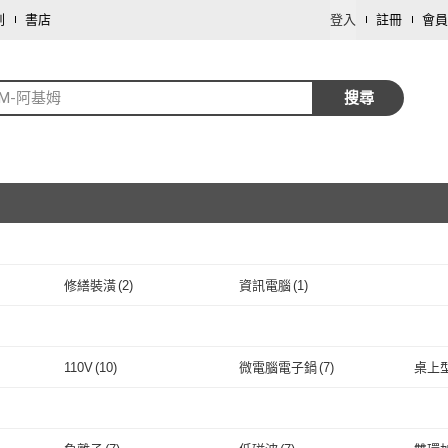
劃
書店
登入
註冊
會員
iM-阿基姆
搜尋
修繕裝潢
(
2
)
資訊電腦
(
1
)
取消
取消
110V
(
10
)
微電腦電子鍋
(
7
)
桌上
取消
110V
(
10
)
微電腦電子鍋
(
7
)
電子式
(
1
)
機械式
(
1
)
蒸氣
電子式
(
1
)
機械式
取消
(
1
)
手持式
(
2
)
1.0~1.9hp
(
1
)
無標