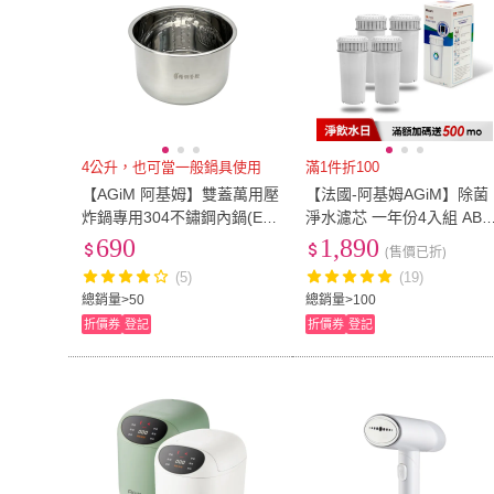
4公升，也可當一般鍋具使用
滿1件折100
【AGiM 阿基姆】雙蓋萬用壓
【法國-阿基姆AGiM】除菌
炸鍋專用304不鏽鋼內鍋(EP-
淨水濾芯 一年份4入組 ABS
680L-304)
19(IW-2701/FK-2501專用)
690
1,890
(售價已折)
(5)
(19)
總銷量>50
總銷量>100
折價券
登記
折價券
登記