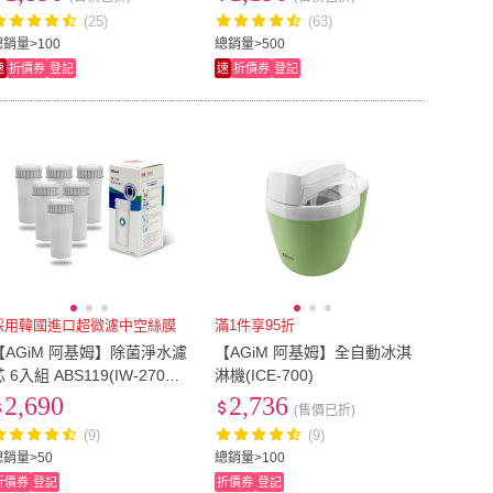
(25)
(63)
總銷量>100
總銷量>500
速
折價券
登記
速
折價券
登記
採用韓國進口超微濾中空絲膜
滿1件享95折
【AGiM 阿基姆】除菌淨水濾
【AGiM 阿基姆】全自動冰淇
19(IW-2701/
淋機(ICE-700)
FK-2501專用)
2,690
2,736
(售價已折)
(9)
(9)
總銷量>50
總銷量>100
折價券
登記
折價券
登記