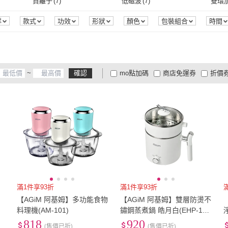
負離子
(
7
)
低磁波
(
7
)
雙環
手持式
(
2
)
1.0~1.9hp
(
1
)
負離子
(
7
)
低磁波
(
7
)
自動斷電
(
3
)
冰沙
(
1
)
冰淇
群
款式
功效
形狀
顏色
包裝組合
時間
(
3
)
自動斷電
(
3
)
冰沙
(
1
)
音波清潔
(
1
)
音波清潔
(
1
)
~
確認
mo點加碼
商店免運券
折價
大家電安心配
大家電快配
商
低溫宅配
定期配/分次配
貨
4
及以上
3
及以上
2
及
滿1件享93折
滿1件享93折
快
【AGiM 阿基姆】多功能食物
【AGiM 阿基姆】雙層防燙不
料理機(AM-101)
鏽鋼蒸煮鍋 皓月白(EHP-150
-WH)
1
818
920
(售價已折)
(售價已折)