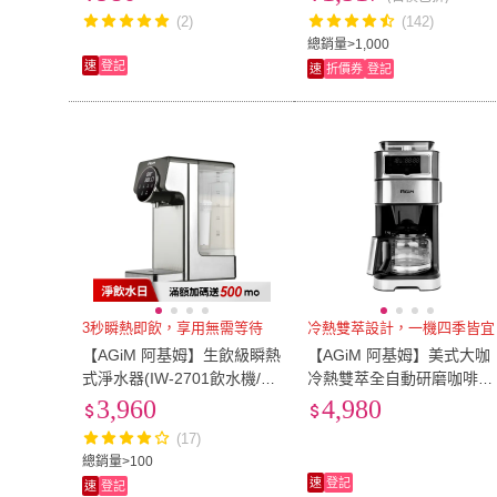
(2)
(142)
總銷量>1,000
速
登記
速
折價券
登記
3秒瞬熱即飲，享用無需等待
冷熱雙萃設計，一機四季皆宜
【AGiM 阿基姆】生飲級瞬熱
【AGiM 阿基姆】美式大咖
式淨水器(IW-2701飲水機/瞬
冷熱雙萃全自動研磨咖啡機
熱開飲機)
ACM-C680 震旦代理
3,960
4,980
(17)
總銷量>100
速
登記
速
登記