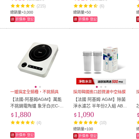
(215)
(6)
總銷量>3,000
總銷量>50
速
折價券
登記
速
折價券
登記
一爐搞定全鍋種，不挑鍋具
採用韓國進口超微濾中空絲膜
【法國-阿基姆AGiM】萬能
【法國 阿基姆 AGiM】除菌
不挑鍋電陶爐 象牙白(EC-33
淨水濾芯 半年份2入組 ABS1
芯 6入組 ABS1
0-WH)
19(IW-2701/FK-2501專用)
1,880
1,090
(4)
(10)
總銷量>100
速
折價券
登記
速
折價券
登記