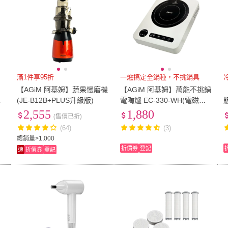
滿1件享95折
一爐搞定全鍋種，不挑鍋具
【AGiM 阿基姆】蔬果慢磨機
【AGiM 阿基姆】萬能不挑鍋
1
(JE-B12B+PLUS升級版)
電陶爐 EC-330-WH(電磁爐/
電子爐/不挑鍋具/電烤爐/快
2,555
1,880
(售價已折)
煮爐)
(64)
(3)
總銷量>1,000
折價券
登記
速
折價券
登記