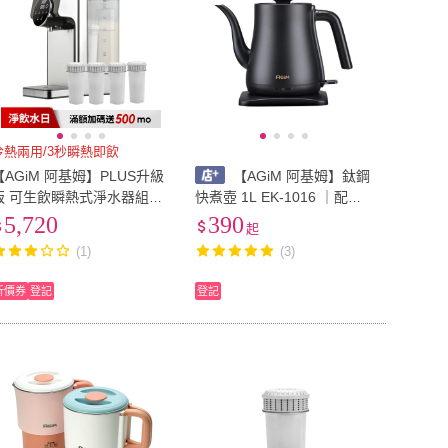
冷熱兩用/3秒瞬熱即飲
【AGiM 阿基姆】PLUS升級
【AGiM 阿基姆】鈦鋼
版 可生飲瞬熱式淨水器組加
快煮壺 1L EK-1016 ｜配件
一年份4入濾芯(IW-2701開飲
｜震旦代理 (電煮壺/電熱壺)
5,720
390
起
機/冷熱飲水機)
(1)
(3)
折價券
登記
登記