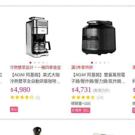
冷熱雙萃設計，一機四季皆宜
滿1件享95折
立
【AGiM 阿基姆】美式大咖
【AGiM 阿基姆】雙蓋萬用電
W
冷熱雙萃全自動研磨咖啡機
子鍋/壓炸鍋/壓力鍋/氣炸鍋
ACM-C680｜美式咖啡機｜
(EP-680L)
4,980
4,731
(售價已折)
震旦代理
(1)
(14)
總銷量>100
登記
折價券
登記