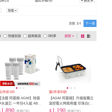
選更多
加熱
(
3
)
遠紅外線
(
4
)
無標記
(
1
)
自動
(
1
)
雙環加熱
(
3
)
遠紅外線
(
4
)
淋
(
3
)
絞碎
(
1
)
效能
冰淇淋
(
3
)
絞碎
(
1
)
頁數
1
/
4
下一頁
券
快速到貨
超商取貨
0利率
展開
棋
條
品有量
有影片
電視購物
盤
列
到付款
超商付款
5
式
式
以上
1
及以上
滿1件折100
滿1件享93折
【法國 阿基姆 AGiM】除菌
【AGiM 阿基姆】升級版獨立
淨水濾芯 一年份4入組 ABS1
溫控電火烤兩用爐 珍珠白(H
9(IW-2701/FK-2501專用)
Y-310-WH)
1,890
1,190
(售價已折)
(售價已折)