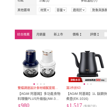
功能
冷風
(
1
)
多段溫控
(
7
)
個人型
(
2
)
氣泡水機
(
2
)
容杯
(
1
)
兒童刷頭
(
1
)
冷風
(
1
)
多段溫控
(
7
)
定時
(
4
)
內建功能選單
(
3
)
其他選項
材質
容量
適用於
對象與族
容杯
(
1
)
兒童刷頭
(
1
)
定時
(
4
)
內建功能選單
磨泥
(
1
)
瞬熱
(
1
)
磨泥
(
1
)
瞬熱
(
1
)
綜合推薦
月銷量
新上市
價格
評價
雙檔調速設計食材細膩度隨心掌握
滿1件折63
【AGiM 阿基姆】多功能食物
【AGiM 阿基姆】1L 鈦鋼
料理機PLUS升級版(AM-30
煮壺(EK-1016)
6)
980
1,517
(售價已折)