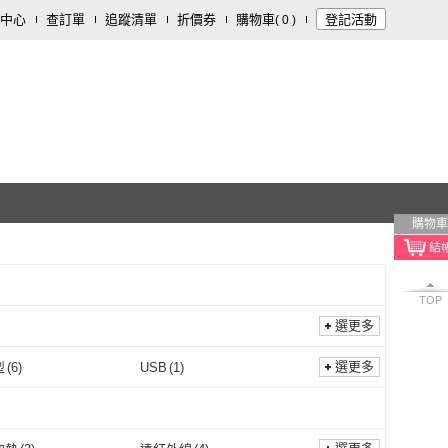
中心
查訂單
追蹤清單
折價券
購物車
登記活動
(
0
)
購物車
TOP
選更多
選更多
型
(
6
)
USB
(
1
)
桌上型
(
6
)
USB
(
1
)
式
(
3
)
桌面型
(
1
)
蒸氣式
(
3
)
桌面型
(
1
)
記
(
1
)
自動
(
1
)