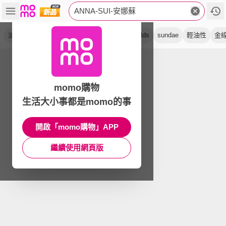
ANNA-SUI-安娜蘇
淡香水
淡香精
獨角獸
同名
紫色
fields
sundae
輕油性
金
momo購物
生活大小事都是momo的事
開啟「momo購物」APP
繼續使用網頁版