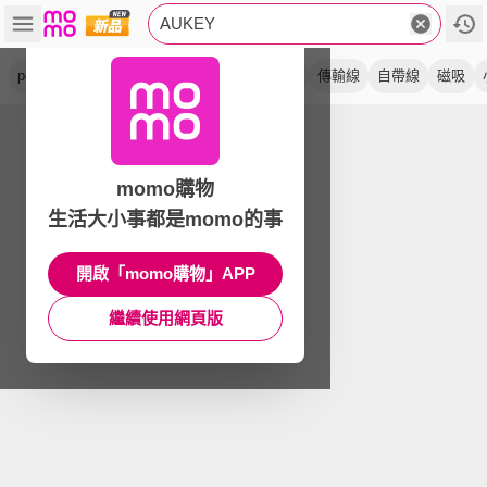
AUKEY
pd快充
充電器
氮化鎵
點菸器
充電線
傳輸線
自帶線
磁吸
momo購物
生活大小事都是momo的事
開啟「momo購物」APP
繼續使用網頁版