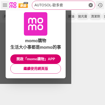
AUTOSOL-歐多索
亮光膏
白鐵膏
磨砂膏
電鍍膏
熱暈痕
銅油
拋光膏
清潔劑
momo購物
生活大小事都是momo的事
開啟「momo購物」APP
繼續使用網頁版