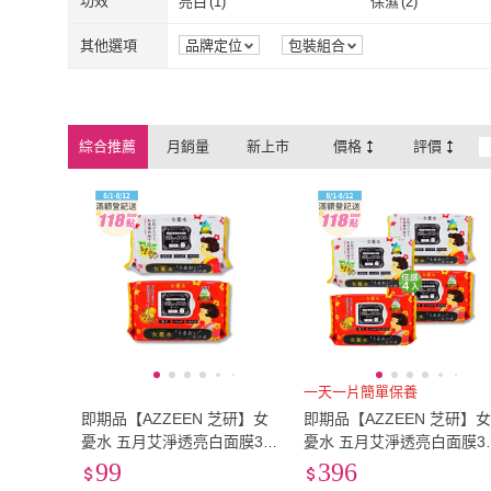
功效
亮白
(
1
)
保濕
(
2
)
亮白
(
1
)
保濕
(
2
)
其他選項
品牌定位
包裝組合
綜合推薦
月銷量
新上市
價格
評價
一天一片簡單保養
即期品【AZZEEN 芝研】女
即期品【AZZEEN 芝研】
憂水 五月艾淨透亮白面膜32
憂水 五月艾淨透亮白面膜3
枚 柚子潤澤修護面膜28枚 任
枚 柚子潤澤修護面膜28枚 
99
396
選(日本製造)
入組 任選