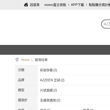
回首頁
momo富立保險
APP下載
點點賺分潤計
AZ
Home
搜尋結果
分類
彩妝保養
(
2
)
品牌
AZZEEN 芝研
(
2
)
AZZEEN 芝研
(
2
)
類型
片狀面膜
(
2
)
片狀面膜
(
2
)
適用於
全膚質適用
(
2
)
全膚質適用
(
2
)