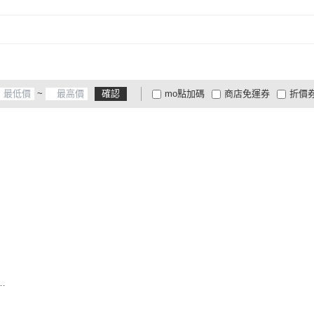
~
確認
mo點加碼
商店免運券
折價
大家電安心配
大家電快配
商
低溫宅配
定期配/分次配
貨
4
及以上
3
及以上
2
及
女
2
4