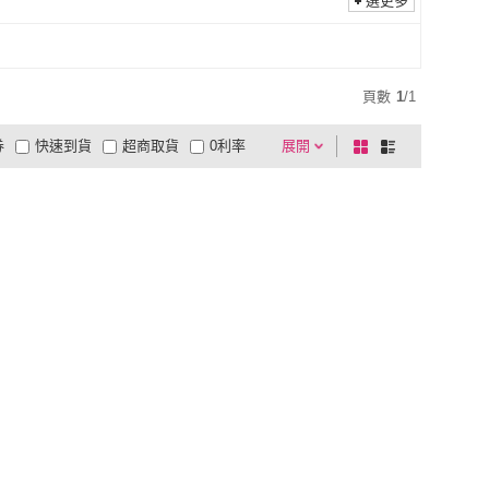
選更多
頁數
1
/
1
券
快速到貨
超商取貨
0利率
展開
棋
條
品有量
有影片
電視購物
盤
列
到付款
超商付款
5
式
式
以上
1
及以上