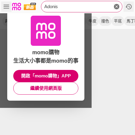
Adonis
真皮
板鞋
休閒鞋
厚底
百搭
運動鞋
牛皮
撞色
平底
馬丁
momo購物
生活大小事都是momo的事
開啟「momo購物」APP
繼續使用網頁版