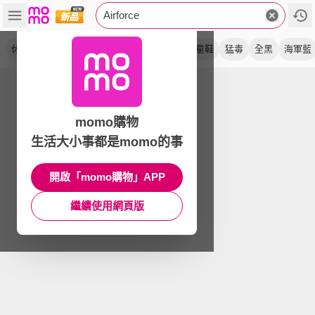
Airforce
休閒鞋
運動鞋
全白
皮革
黑白綠
大童鞋
猛毒
全黑
海軍藍
momo購物
生活大小事都是momo的事
開啟「momo購物」APP
繼續使用網頁版