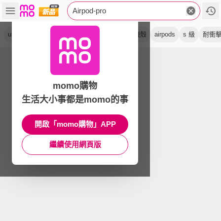
Airpod-pro
usb c
保護殼
清潔組
防摔
防撞
耳機殼
airpods
s 級
耐衝
momo購物
生活大小事都是momo的事
開啟「momo購物」APP
繼續使用網頁版