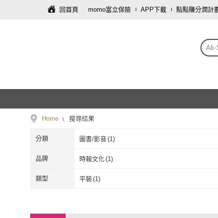
回首頁
momo富立保險
APP下載
點點賺分潤計
Al
Home
搜尋結果
分類
圖書/影音
(
1
)
品牌
時報文化
(
1
)
時報文化
(
1
)
類型
平裝
(
1
)
平裝
(
1
)