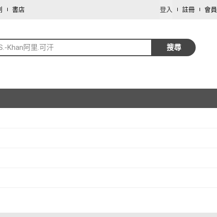
劃
書店
登入
註冊
會員
i-S.-Khan阿里.可汗
搜尋
取消
取消