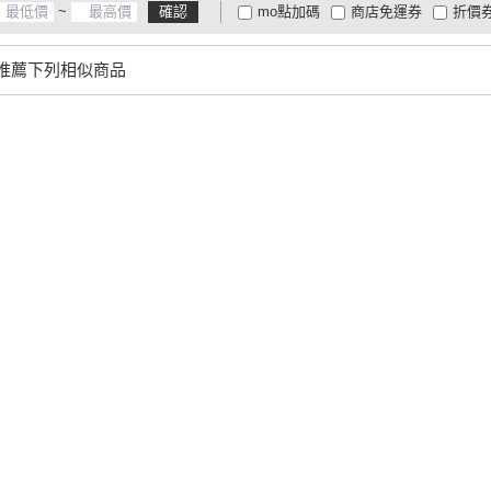
~
確認
mo點加碼
商店免運券
折價
大家電安心配
大家電快配
商
低溫宅配
定期配/分次配
貨
推薦下列相似商品
4
及以上
3
及以上
2
及