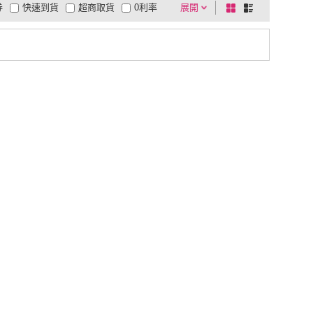
券
快速到貨
超商取貨
0利率
展開
棋
條
品有量
有影片
電視購物
盤
列
到付款
超商付款
5
式
式
以上
1
及以上