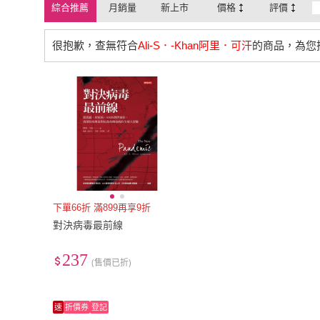
綜合推薦
月銷量
新上市
價格
評價
很抱歉，查無符合
Ali-S．-Khan阿里．可汗
的商品，為您
下單66折 滿899再享9折
對決病毒最前線
237
(售價已折)
速
折價券
登記