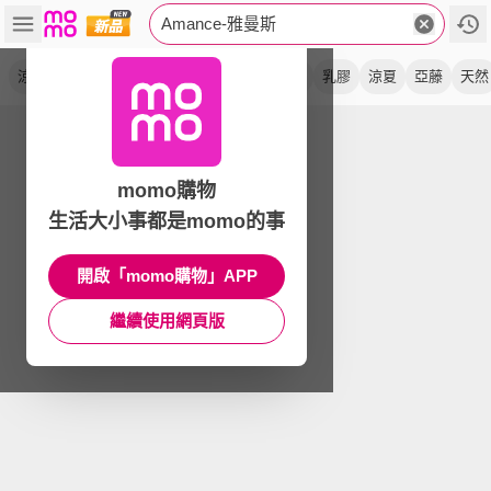
Amance-雅曼斯
涼蓆
藺草蓆
超涼感
涼墊
麻將
日式
乳膠
涼夏
亞藤
天然
momo購物
生活大小事都是momo的事
開啟「momo購物」APP
繼續使用網頁版