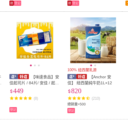
速
登記
速
登記
100% 紐西蘭乳源
牛
【味達食品】安
【Anchor 安
有
佳起司片 / 84片/ 安佳 / 起司
佳】 紐西蘭純牛奶1L×12
片 / 香濃起司片 / Anchor / A
449
820
nchor乳酪
(8)
(210)
總銷量>500
登記
登記