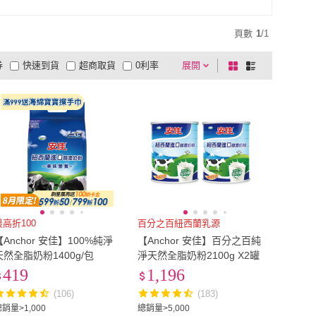
頁數
1
/
1
券
快速到貨
超商取貨
0利率
展開
棋
條
品有量
有影片
電視購物
盤
列
到付款
超商付款
5
式
式
以上
1
及以上
最高折100
百分之百紐西蘭乳源
【Anchor 安佳】100%純淨
【Anchor 安佳】百分之百純
天然全脂奶粉1400g/包
淨天然全脂奶粉2100g X2罐
419
1,196
(106)
(183)
銷量>1,000
總銷量>5,000