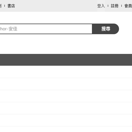
劃
書店
登入
註冊
會員
chor-安佳
搜尋
取消
取消
取消
取消