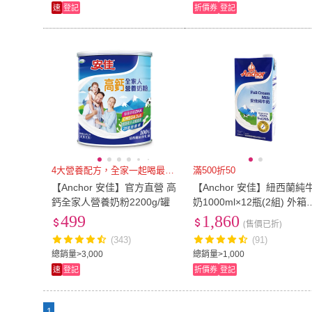
速
登記
折價券
登記
4大營養配方，全家一起喝最適合
滿500折50
【Anchor 安佳】官方直營 高
【Anchor 安佳】紐西蘭純
鈣全家人營養奶粉2200g/罐
奶1000ml×12瓶(2組) 外箱
效日期標示 日 / 月 / 年
499
1,860
(售價已折)
(343)
(91)
總銷量>3,000
總銷量>1,000
速
登記
折價券
登記
1