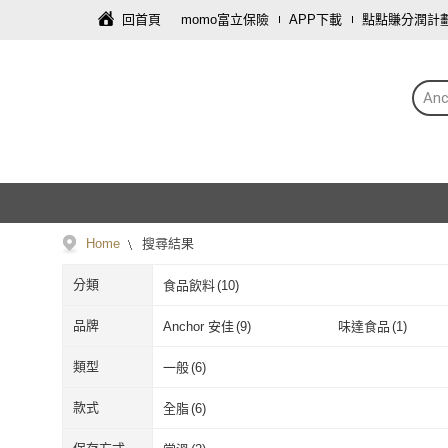
回首頁
momo富立保險
APP下載
點點賺分潤計
An
Home
搜尋結果
分類
食品飲料
(
10
)
品牌
Anchor 安佳
(
9
)
味達食品
(
1
)
Anchor 安佳
(
9
)
味達食品
(
1
)
類型
一般
(
6
)
一般
(
6
)
款式
全脂
(
6
)
全脂
(
6
)