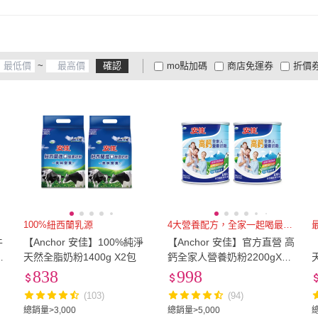
~
確認
mo點加碼
商店免運券
折價
大家電安心配
大家電快配
商
低溫宅配
定期配/分次配
貨
4
及以上
3
及以上
2
及
100%紐西蘭乳源
4大營養配方，全家一起喝最適合
牛
【Anchor 安佳】100%純淨
【Anchor 安佳】官方直營 高
有
天然全脂奶粉1400g X2包
鈣全家人營養奶粉2200gX2
罐
838
998
(103)
(94)
總銷量>3,000
總銷量>5,000
總