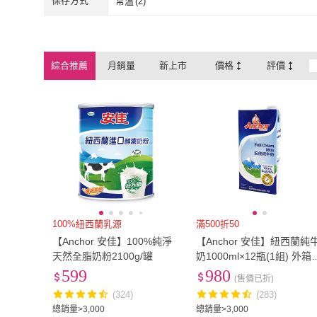
保存方式
常溫
(
2
)
常溫
(
2
)
綜合推薦
月銷量
新上市
價格
評價
100%紐西蘭乳源
滿500折50
【Anchor 安佳】100%純淨
【Anchor 安佳】紐西蘭純
天然全脂奶粉2100g/罐
奶1000ml×12瓶(1組) 外箱
效日期標示 日/ 月/ 年
599
980
(售價已折)
(324)
(283)
總銷量>3,000
總銷量>3,000