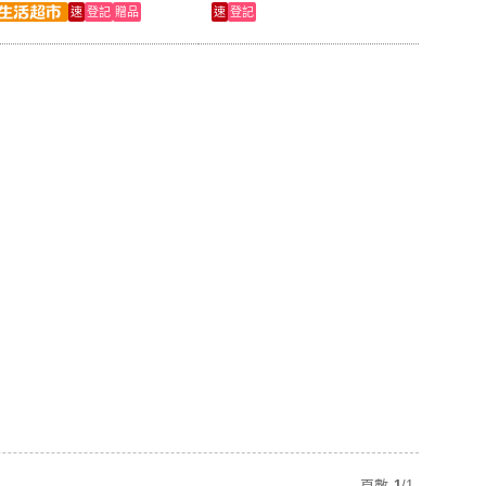
速
登記
贈品
速
登記
頁數
1
/
1