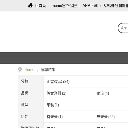
回首頁
momo富立保險
APP下載
點點賺分潤計
An
Home
搜尋結果
分類
圖書/影音
(
24
)
品牌
英文漢聲
(
1
)
遠流
(
4
)
英文漢聲
(
1
)
遠流
(
4
)
Zondervan/Harpercollins
(
1
)
Picture Corgi
(
2
)
類型
平裝
(
1
)
World
Zondervan/Harpercollins
(
1
)
Picture Corgi
(
平裝
(
1
)
功能
有聲音
(
1
)
無聲音
(
22
)
World
有聲音
(
1
)
無聲音
(
22
)