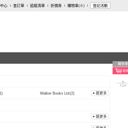
中心
查訂單
追蹤清單
折價券
購物車
登記活動
(
0
)
購物車
TOP
選更多
1
)
Walker Books Ltd
(
2
)
步步
(
1
)
Walker Books Ltd
(
2
)
nfly Books
(
1
)
Dragonfly Books
(
1
)
選更多