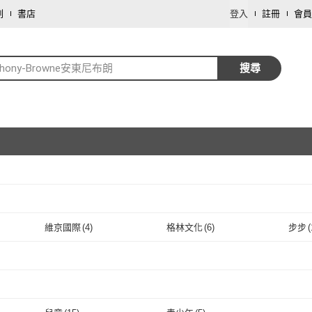
劃
書店
登入
註冊
會員
thony-Browne安東尼布朗
搜尋
取消
維京國際
(
4
)
格林文化
(
6
)
步步
(
取消
維京國際
(
4
)
格林文化
(
6
)
Red Fox
(
1
)
RHCP Digital
(
1
)
Drago
2
)
Red Fox
(
1
)
RHCP Digital
取消
(
1
)
取消