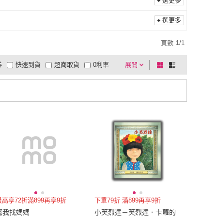
選更多
選更多
頁數
1
/
1
券
快速到貨
超商取貨
0利率
展開
棋
條
品有量
有影片
電視購物
盤
列
到付款
超商付款
5
式
式
以上
1
及以上
最高享72折滿899再享9折
下單79折 滿899再享9折
幫我找媽媽
小芙烈達－芙烈達．卡蘿的