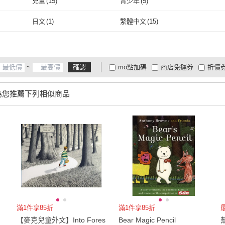
兒童
(
15
)
青少年
(
5
)
取消
兒童
(
15
)
青少年
(
5
)
日文
(
1
)
繁體中文
(
15
)
日文
(
1
)
繁體中文
(
15
)
~
確認
mo點加碼
商店免運券
折價
大家電安心配
大家電快配
商
低溫宅配
定期配/分次配
貨
為您推薦下列相似商品
4
及以上
3
及以上
2
及
滿1件享85折
滿1件享85折
【麥克兒童外文】Into Fores
Bear Magic Pencil