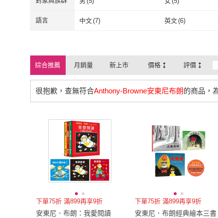
對象與族群
男
(
5
)
女
(
5
)
男
(
5
)
女
(
5
)
語言
中文
(
7
)
英文
(
6
)
中文
(
7
)
英文
(
6
)
綜合推薦
月銷量
新上市
價格
評價
很抱歉，查無符合
Anthony-Browne安東尼布朗
的商品，
下單75折 滿899再享9折
下單75折 滿899再享9折
安東尼．布朗：我愛閱讀
安東尼．布朗經典繪本三書