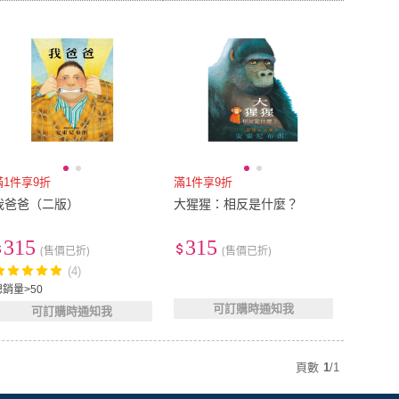
滿1件享9折
滿1件享9折
我爸爸（二版）
大猩猩：相反是什麼？
315
315
(售價已折)
(售價已折)
(4)
總銷量>50
可訂購時通知我
可訂購時通知我
頁數
1
/
1