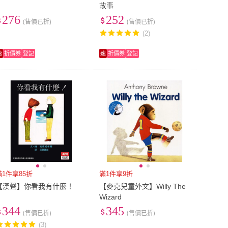
故事
276
252
(售價已折)
(售價已折)
(2)
速
折價券
登記
速
折價券
登記
滿1件享85折
滿1件享9折
【漢聲】你看我有什麼！
【麥克兒童外文】Willy The
Wizard
344
345
(售價已折)
(售價已折)
(3)