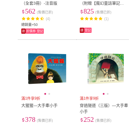
（全套3冊）-注音版
（附贈【魔幻童話筆記
本】）
562
825
(售價已折)
(售價已折)
(4)
(1)
總銷量>50
速
登記
速
折價券
登記
滿1件享9折
滿1件享9折
大猩猩―大手牽小手
穿過隧道（三版）―大手牽
小手
378
252
(售價已折)
(售價已折)