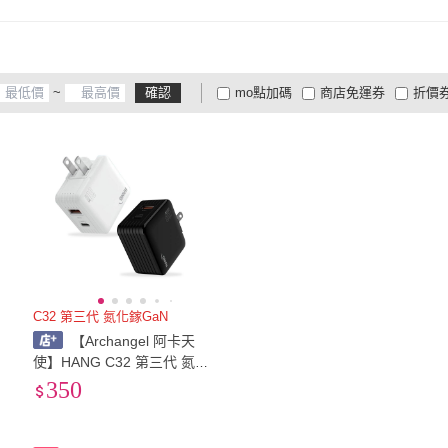
~
確認
mo點加碼
商店免運券
折價
大家電安心配
大家電快配
商
低溫宅配
定期配/分次配
貨
4
及以上
3
及以上
2
及
C32 第三代 氮化鎵GaN
【Archangel 阿卡天
使】HANG C32 第三代 氮化
鎵GaN 30W 雙孔快充頭 PD
350
+QC+PPS 折疊插頭 旅充頭
蘋果