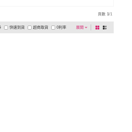
頁數
1
/
1
券
快速到貨
超商取貨
0利率
展開
棋
條
品有量
有影片
電視購物
盤
列
到付款
超商付款
5
式
式
以上
1
及以上