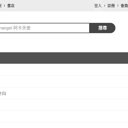
劃
書店
登入
註冊
會員
changel-阿卡天使
搜尋
取消
使
(
1
)
取消
阿卡天使
(
1
)
取消
取消