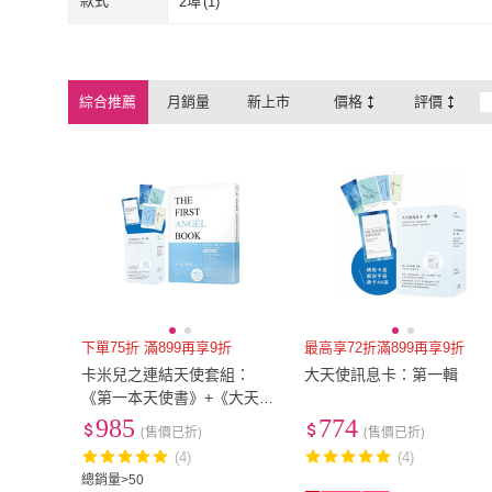
款式
2埠
(
1
)
2埠
(
1
)
綜合推薦
月銷量
新上市
價格
評價
下單75折 滿899再享9折
最高享72折滿899再享9折
卡米兒之連結天使套組：
大天使訊息卡：第一輯
《第一本天使書》+《大天使
訊息卡：第一輯》
985
774
(售價已折)
(售價已折)
(4)
(4)
總銷量>50