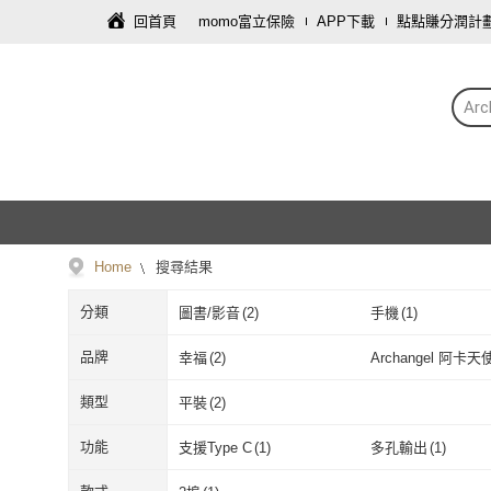
回首頁
momo富立保險
APP下載
點點賺分潤計
Ar
Home
搜尋結果
分類
圖書/影音
(
2
)
手機
(
1
)
品牌
幸福
(
2
)
Archangel 阿卡天
幸福
(
2
)
Archangel 
類型
平裝
(
2
)
平裝
(
2
)
功能
支援Type C
(
1
)
多孔輸出
(
1
)
支援Type C
(
1
)
多孔輸出
(
1
)