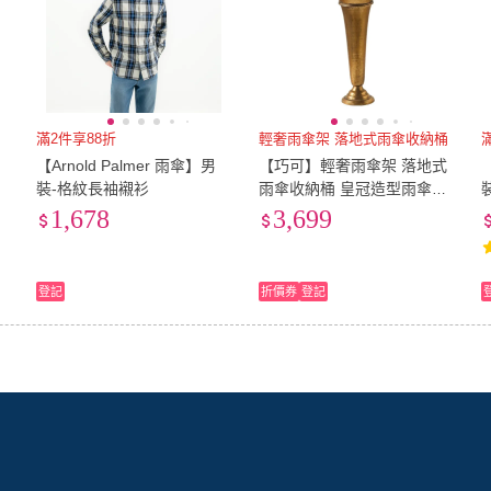
滿2件享88折
輕奢雨傘架 落地式雨傘收納桶
【Arnold Palmer 雨傘】男
【巧可】輕奢雨傘架 落地式
【
裝-格紋長袖襯衫
雨傘收納桶 皇冠造型雨傘筒
雨傘置物架 雨傘桶 復古裝飾
1,678
3,699
雨傘桶
登記
折價券
登記