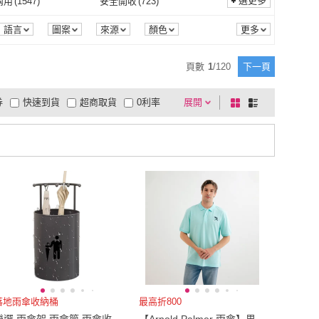
3L
(
4
)
選更多
兩用
(
1547
)
安全開收
(
723
)
樂邦
(
19
)
mont bell
(
17
)
51
)
DREAMCATCHER
(
17
)
吊掛式
(
3
)
斜/直取式
(
14
)
110V
(
1
)
2L
(
4
)
3L
(
4
)
27
)
寬59cm以下
(
747
)
晴雨兩用
(
1547
)
安全開收
(
723
)
減壓
(
2
)
抗菌消臭
(
2
)
語言
圖案
來源
顏色
TDN
(
51
)
DREAMCATCHER
(
17
)
31
)
PUSH!
(
21
)
5V
(
6
)
110V
(
1
)
式
(
1
)
探照式
(
1
)
Free
(
27
)
寬59cm以下
(
747
)
0cm以上
(
1
)
25腰(64公分)
(
20
)
吸震減壓
(
2
)
抗菌消臭
(
2
)
1
)
透氣
(
3
)
頁數
1
/
120
下一頁
萊登
(
31
)
PUSH!
(
21
)
U 優先生
(
7
)
PARACHASE
(
8
)
充電式
(
1
)
探照式
(
1
)
拐杖
(
1
)
手杖傘
(
1
)
寬180cm以上
(
1
)
25腰(64公分)
(
20
)
76公分)
(
41
)
32腰(81公分)
(
41
)
快乾
(
1
)
透氣
(
3
)
外線
(
2
)
輕量化
(
2
)
券
快速到貨
超商取貨
0利率
展開
棋
條
Mr.U 優先生
(
7
)
PARACHASE
(
8
)
NA
(
18
)
LOHOY
(
6
)
單點拐杖
(
1
)
手杖傘
(
1
)
型
(
1
)
有蓋
(
1
)
30腰(76公分)
(
41
)
32腰(81公分)
(
41
)
7cm
(
48
)
28-30cm
(
9
)
抗紫外線
(
2
)
輕量化
(
2
)
品有量
有影片
電視購物
盤
列
到付款
超商付款
5
式
式
QIDINA
(
18
)
LOHOY
(
6
)
桌面型
(
1
)
有蓋
(
1
)
25-27cm
(
48
)
28-30cm
(
9
)
17
)
US6.5
(
16
)
以上
1
及以上
US6
(
17
)
US6.5
(
16
)
10
)
US9.5
(
4
)
US9
(
10
)
US9.5
(
4
)
cm
(
1
)
22cm
(
1
)
21.5cm
(
1
)
22cm
(
1
)
cm
(
17
)
25cm
(
20
)
24.5cm
(
17
)
25cm
(
20
)
cm
(
4
)
28cm
(
2
)
27.5cm
(
4
)
28cm
(
2
)
(
1
)
EU36
(
16
)
落地雨傘收納桶
最高折800
EU35
(
1
)
EU36
(
16
)
(
7
)
EU42
(
6
)