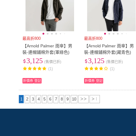
最高折800
最高折800
【Arnold Palmer 雨傘】男
【Arnold Palmer 雨傘】男
裝-連帽鋪棉外套(軍綠色)
裝-連帽鋪棉外套(藏青色)
3,125
3,125
(售價已折)
(售價已折)
(1)
(1)
折價券
登記
折價券
登記
1
2
3
4
5
6
7
8
9
10
＞＞
＞｜