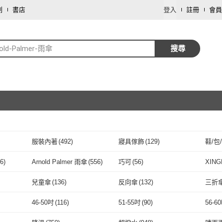
劃
書店
登入
註冊
會員
old-Palmer-雨傘
搜尋
服裝內著
(
492
)
寢具傢飾
(
129
)
鞋/包
取消
圖書/影音
(
22
)
文具樂器
(
20
)
運動
6
)
Arnold Palmer 雨傘
(
556
)
巧可
(
56
)
XIN
取消
保健食品/用品
(
7
)
餐廚用品
(
6
)
修繕
揪購
(
16
)
Arnold Palmer 雨傘
(
556
)
巧可
(
56
)
雨之情
(
90
)
R.H 獵戰
(
26
)
MUN
兒童傘
(
136
)
反向傘
(
132
)
三折
雨之情
(
90
)
R.H 獵戰
取消
(
26
)
2
)
EuroSCHIRM
(
13
)
匠俱
(
27
)
BLUN
2
)
兒童傘
(
136
)
反向傘
(
132
)
卡通授權傘
(
79
)
C型傘
(
80
)
J型傘
46-50吋
(
116
)
51-55吋
(
90
)
56-6
OOR
(
2
)
EuroSCHIRM
(
13
)
匠俱
(
27
)
MOOG 沐格
(
12
)
KOGURE 小慕
(
20
)
樂邦
(
)
卡通授權傘
(
79
)
C型傘
取消
(
80
)
吸盤
(
3
)
落地式
(
1
)
吊掛
46-50吋
(
116
)
51-55吋
(
90
)