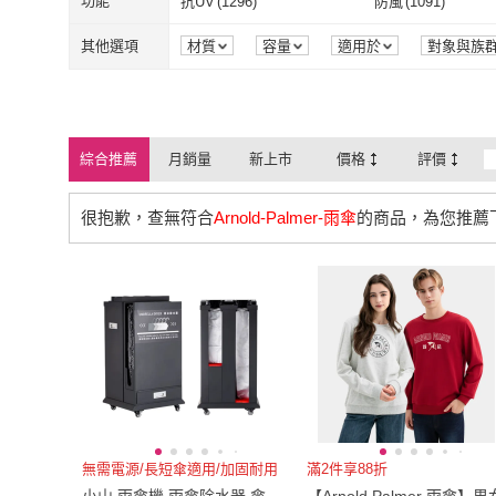
XS
(
74
)
S
(
275
)
功能
抗UV
(
1296
)
防風
(
1091
)
購
URBAN LiFE 悠本生活
(
13
)
GER 泰
(
18
)
aibo
(
2
)
大振豐
(
19
)
磁吸式
(
9
)
掛扣式
(
2
)
附輪
(
2
)
無附輪/無帶鎖
(
11
)
XS
(
74
)
S
(
275
)
4L
(
3
)
XL
(
226
)
抗UV
(
1296
)
防風
(
1091
)
氣墊
(
5
)
輕量
(
14
)
其他選項
材質
容量
適用於
對象與族
組裝方式
品牌定位
包裝組合
aibo
(
2
)
大振豐
(
19
)
RainSky
(
44
)
Quality 聚家
(
9
)
附輪
(
2
)
無附輪/無帶鎖
電池
(
2
)
USB
(
2
)
4L
(
3
)
XL
(
226
)
寬60cm-89cm
(
74
)
寬90cm-119cm
(
11
)
氣墊
(
5
)
輕量
(
14
)
防蹣
(
7
)
抗菌
(
8
)
RainSky
(
44
)
Quality 聚家
(
MEGA GOLF
(
5
)
COACH
(
29
)
電池
(
2
)
USB
(
2
)
直立式
(
1
)
手持式
(
1
)
寬60cm-89cm
(
74
)
寬90cm-119c
26腰(66公分)
(
30
)
27腰(69公分)
(
25
)
防蹣
(
7
)
抗菌
(
8
)
可水洗
(
3
)
防潑水
(
1
)
綜合推薦
月銷量
新上市
價格
評價
MEGA GOLF
(
5
)
COACH
(
29
)
Knirps 德國紅點傘
(
13
)
ONE 生活
(
12
)
直立式
(
1
)
手持式
(
1
)
LED燈泡
(
2
)
一般型
(
1
)
26腰(66公分)
(
30
)
27腰(69公分)
(
34腰(86公分)
(
39
)
36腰(91公分)
(
19
)
可水洗
(
3
)
防潑水
(
1
)
可調整
(
1
)
可收合
(
1
)
很抱歉，查無符合
Arnold-Palmer-雨傘
的商品，為您推薦
Knirps 德國紅點傘
(
13
)
ONE 生活
(
12
)
Brother 兄弟牌
(
1
)
ikloo 宜酷屋
(
7
)
LED燈泡
(
2
)
一般型
(
1
)
34腰(86公分)
(
39
)
36腰(91公分)
(
US4
(
1
)
US4.5
(
1
)
可調整
(
1
)
可收合
(
1
)
Brother 兄弟牌
(
1
)
ikloo 宜酷屋
(
US4
(
1
)
US4.5
(
1
)
US7
(
20
)
US7.5
(
18
)
US7
(
20
)
US7.5
(
18
)
US10
(
2
)
US10.5
(
2
)
US10
(
2
)
US10.5
(
2
)
22.5cm
(
3
)
23cm
(
16
)
22.5cm
(
3
)
23cm
(
16
)
25.5cm
(
6
)
26cm
(
6
)
25.5cm
(
6
)
26cm
(
6
)
28.5cm
(
2
)
29cm
(
2
)
無需電源/長短傘適用/加固耐用
滿2件享88折
28.5cm
(
2
)
29cm
(
2
)
EU37
(
16
)
EU38
(
16
)