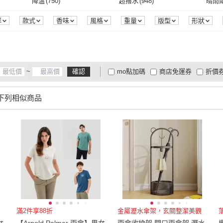
M
(
412
)
L
(
372
)
2L
(
4
)
降溫
(
750
)
超撥水
(
948
)
晴雨
MOOG 沐格
(
12
)
KOGURE 小慕
(
20
)
木鈺堂
(
1
)
boy
(
23
)
TDN
(
吸盤
(
3
)
落地式
(
1
)
平裝
(
9
)
電子書
(
2
)
5V
(
6
)
M
(
412
)
L
(
372
)
2XL
(
29
)
3XL
(
2
)
Free
(
降溫
(
750
)
超撥水
(
948
)
彈力
(
5
)
耐磨
(
12
)
吸震
群
款式
香味
風格
重量
版型
形狀
認證
荷重
保固期
領圍
商品來源
季節
木鈺堂
(
1
)
boy
(
23
)
Leon Chang 雨傘
(
20
)
SANRIO 三麗鷗
(
30
)
萊登
(
(
11
)
平裝
(
9
)
電子書
(
2
)
一般插頭式
(
1
)
充電式
(
6
)
充電
2XL
(
29
)
3XL
(
2
)
寬120cm-149cm
(
2
)
寬150cm-179cm
(
1
)
寬18
彈力
(
5
)
耐磨
(
12
)
涼感
(
2
)
防汙
(
1
)
快乾
(
9
)
Leon Chang 雨傘
(
20
)
SANRIO 三麗鷗
(
30
)
YAMAZAKI 山崎
(
8
)
BURBERRY 巴寶莉
(
1
)
Mr.
一般插頭式
(
1
)
充電式
(
6
)
吊掛式
(
1
)
其他
(
2
)
單點
m
(
11
)
寬120cm-149cm
(
2
)
寬150cm-179cm
(
1
)
28腰(71公分)
(
14
)
29腰(74公分)
(
1
)
30腰(
涼感
(
2
)
防汙
(
1
)
吸濕排汗
(
7
)
無聲音
(
10
)
抗紫
~
確認
mo點加碼
商店免運券
折價
YAMAZAKI 山崎
(
8
)
BURBERRY 巴寶莉
(
1
)
雨之戀
(
17
)
SUNORO
(
12
)
QIDI
吊掛式
(
1
)
其他
(
2
)
一般型
(
1
)
伸縮型
(
1
)
桌面
25
)
28腰(71公分)
(
14
)
29腰(74公分)
(
1
)
20-24cm
(
30
)
22-27cm
(
49
)
25-2
吸濕排汗
(
7
)
無聲音
(
10
)
其他
(
1
)
收納功能
(
1
)
大家電安心配
大家電快配
商
低溫宅配
定期配/分次配
貨
下列相似商品
雨之戀
(
17
)
SUNORO
(
12
)
一般型
(
1
)
伸縮型
(
1
)
19
)
20-24cm
(
30
)
22-27cm
(
49
)
US5
(
3
)
US5.5
(
4
)
US6
(
其他
(
1
)
收納功能
(
1
)
4
及以上
3
及以上
2
及
7
)
US5
(
3
)
US5.5
(
4
)
US8
(
21
)
US8.5
(
10
)
US9
(
US8
(
21
)
US8.5
(
10
)
US11
(
1
)
US11.5
(
1
)
21.5
US11
(
1
)
US11.5
(
1
)
23.5cm
(
15
)
24cm
(
16
)
24.5
23.5cm
(
15
)
24cm
(
16
)
26.5cm
(
5
)
27cm
(
7
)
27.5
26.5cm
(
5
)
27cm
(
7
)
EU33
(
1
)
EU34
(
1
)
EU35
滿2件享88折
金屬瀝水傘架，玄關整潔美觀
EU33
(
1
)
EU34
(
1
)
EU39
(
20
)
EU40
(
21
)
EU41