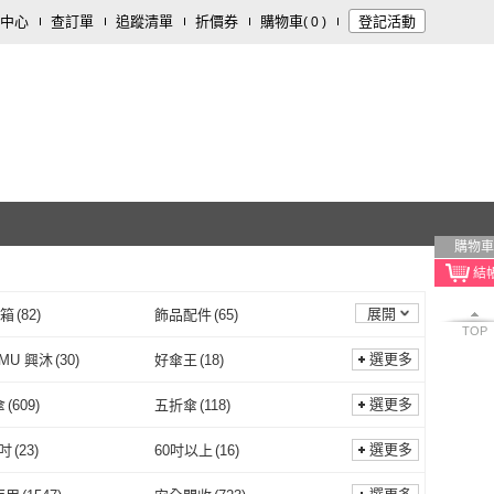
中心
查訂單
追蹤清單
折價券
購物車
登記活動
(
0
)
購物車
展開
/箱
(
82
)
飾品配件
(
65
)
TOP
用品/器材
(
10
)
家電
(
9
)
選更多
GMU 興沐
(
30
)
好傘王
(
18
)
裝潢
(
6
)
寵物
(
4
)
XINGMU 興沐
(
30
)
好傘王
(
18
)
ICHI 沐尼黑
(
12
)
RainCity
(
2
)
選更多
傘
(
609
)
五折傘
(
118
)
MUNICHI 沐尼黑
(
12
)
RainCity
(
2
)
T
(
2
)
科凌
(
31
)
三折傘
(
609
)
五折傘
(
118
)
(
116
)
黏貼式
(
44
)
選更多
0吋
(
23
)
60吋以上
(
16
)
BLUNT
(
2
)
科凌
(
31
)
19
)
mont bell
(
17
)
J型傘
(
116
)
黏貼式
(
44
)
式
(
3
)
斜/直取式
(
14
)
56-60吋
(
23
)
60吋以上
(
16
)