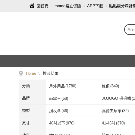
回首頁
momo富立保險
APP下載
點點賺分潤計
Arn
Home
搜尋結果
分類
戶外用品
(
1780
)
傢俱
(
849
)
車類
(
48
)
母嬰/童
(
24
)
品牌
雨傘王
(
68
)
JOJOGO 揪揪購
(
1
攝影器材
(
9
)
家庭清潔/紙品
(
8
)
雨傘王
(
68
)
JOJOGO 揪
Wpc.
(
79
)
雙龍牌
(
114
)
類型
拐杖傘
(
46
)
高爾夫球傘
(
32
)
資訊電腦
(
2
)
數位內容
(
2
)
Wpc.
(
79
)
雙龍牌
(
114
)
HUIJIAYIGOU 惠家易購
(
25
)
ADAMOUTDOOR
(
拐杖傘
(
46
)
高爾夫球傘
(
3
一般直傘
(
186
)
一般折傘
(
873
)
尺寸
40吋以下
(
976
)
41-45吋
(
370
)
HUIJIAYIGOU 惠家易
(
25
)
ADAMOUTD
URBAN LiFE 悠本生活
(
13
)
GER 泰
(
18
)
一般直傘
(
186
)
一般折傘
(
873
磁吸式
(
9
)
掛扣式
(
2
)
40吋以下
(
976
)
41-45吋
(
370
)