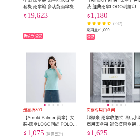
小山 雨傘機 雨傘除水器 傘
【Arnold Palmer 雨傘】男
套機 雨傘箱 多功能雨傘機
裝-經典雨傘LOGO刺繡印
EU37
(
16
)
EU38
(
16
)
EU42.5
(
1
)
EU43
(
6
)
雨傘吸水機 傘袋除水器 雨傘
大學T(多款任選)
19,623
1,180
架 雨傘瀝水器
EU42.5
(
1
)
EU43
(
6
)
EU46
(
1
)
0cm~50cm
(
1
)
(282)
總銷量>1,000
EU46
(
1
)
0cm~50cm
(
1
)
91cm~100cm
(
1
)
151cm~160cm
(
2
)
折價券
登記
登記
91cm~100cm
(
1
)
151cm~160c
1.0mm以上
(
1
)
12-13cm
(
2
)
1.0mm以上
(
1
)
12-13cm
(
2
)
20cm
(
1
)
21cm
(
1
)
20cm
(
1
)
21cm
(
1
)
雙人特大
(
1
)
4~6cm
(
7
)
雙人特大
(
1
)
4~6cm
(
7
)
28cm以下
(
1
)
15吋以上
(
1
)
28cm以下
(
1
)
15吋以上
(
1
)
最高折800
商務專用雨傘架
【Arnold Palmer 雨傘】女
超微米-雨傘收納架 酒店小
裝-雨傘LOGO刺繡 POLO衫
商用雨傘架 辦公樓雨傘架 
(水藍色)
傘置放架 簡約雨傘架(商用
1,075
1,625
(售價已折)
式雨傘置放架)