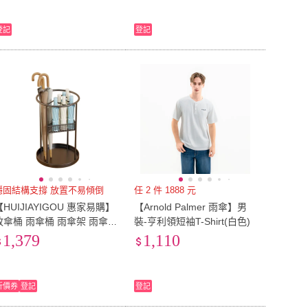
登記
登記
穩固結構支撐 放置不易傾倒
任 2 件 1888 元
【HUIJIAYIGOU 惠家易購】
【Arnold Palmer 雨傘】男
放傘桶 雨傘桶 雨傘架 雨傘
裝-亨利領短袖T-Shirt(白色)
收納桶 商用雨傘架 玄關收納
1,379
1,110
架 入戶門雨傘架 雨傘筒
折價券
登記
登記