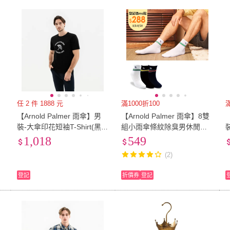
任 2 件 1888 元
滿1000折100
【Arnold Palmer 雨傘】男
【Arnold Palmer 雨傘】8雙
【
裝-大傘印花短袖T-Shirt(黑
組小雨傘條紋除臭男休閒短
色)
襪(短襪/男襪/中性襪/消臭)
1,018
549
(2)
登記
折價券
登記