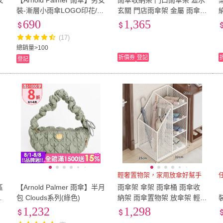
女
【Arnold Palmer 雨傘】男女
雨傘收納架 門口雨傘架 瀝水
花
裝-漸層小雨傘LOGO印花/學
玄關 門店雨傘架 金屬 雨傘
EU39
(
20
)
EU40
(
21
)
EU44
(
5
)
EU44.5
(
1
)
EU45
院風LOGO刺繡短袖T(多款
收納架家用小型雨傘架雨傘
690
1,365
多色)
桶
EU44
(
5
)
EU44.5
(
1
)
51cm~60cm
(
1
)
61cm~70cm
(
3
)
71cm
(17)
總銷量>100
51cm~60cm
(
1
)
61cm~70cm
(
3
)
161cm~170cm
(
2
)
171cm~180cm
(
2
)
0.5m
折價券
登記
登記
m
(
2
)
161cm~170cm
(
2
)
171cm~180cm
(
2
)
15cm
(
4
)
16cm
(
2
)
18cm
15cm
(
4
)
16cm
(
2
)
單人3尺
(
2
)
單人加大3.5尺
(
3
)
雙人
(
單人3尺
(
2
)
單人加大3.5尺
(
3
)
0吋~4吋
(
5
)
8.1吋~12吋
(
1
)
單人
(
0吋~4吋
(
5
)
8.1吋~12吋
(
1
)
1米以下
(
1
)
A4
(
1
)
1米以下
(
1
)
A4
(
1
)
輕奢置物架，家用放傘好幫手
任
區
【Arnold Palmer 雨傘】半月
雨傘架 傘架 雨傘桶 雨傘收
【
雨
包 Clouds系列(綠色)
納架 雨傘置物架 放傘架 輕
正
奢鐵藝瀝水雨傘架門口雨傘
1,232
1,298
桶放傘架家用