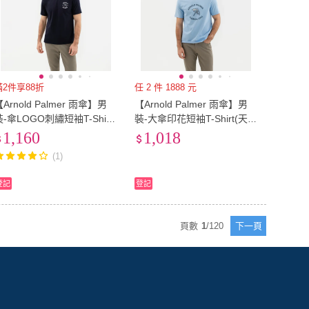
滿2件享88折
任 2 件 1888 元
Arnold Palmer 雨傘】男
【Arnold Palmer 雨傘】男
裝-傘LOGO刺繡短袖T-Shirt
裝-大傘印花短袖T-Shirt(天空
(藏青色)
藍)
1,160
1,018
(1)
登記
登記
頁數
1
/
120
下一頁