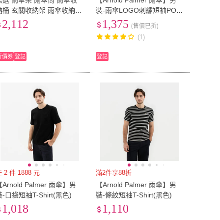
樂選 雨傘架 雨傘筒 雨傘收
【Arnold Palmer 雨傘】男
納桶 玄關收納架 雨傘收納架
裝-雨傘LOGO刺繡短袖POL
EU41
(
7
)
EU42
(
6
)
(
1
)
EU45.5
(
1
)
辦公室雨傘架 雨傘置物架 雨
O衫(水藍色)
2,112
1,375
(售價已折)
傘放置架
EU45
(
1
)
EU45.5
(
1
)
~80cm
(
1
)
81cm~90cm
(
1
)
(1)
71cm~80cm
(
1
)
81cm~90cm
(
1
)
m
(
7
)
0.7mm
(
5
)
折價券
登記
登記
0.5mm
(
7
)
0.7mm
(
5
)
(
1
)
19cm
(
1
)
18cm
(
1
)
19cm
(
1
)
3
)
雙人加大
(
3
)
雙人
(
3
)
雙人加大
(
3
)
1
)
雙人
(
1
)
單人
(
1
)
雙人
(
1
)
 2 件 1888 元
滿2件享88折
Arnold Palmer 雨傘】男
【Arnold Palmer 雨傘】男
裝-口袋短袖T-Shirt(黑色)
裝-條紋短袖T-Shirt(黑色)
1,018
1,110