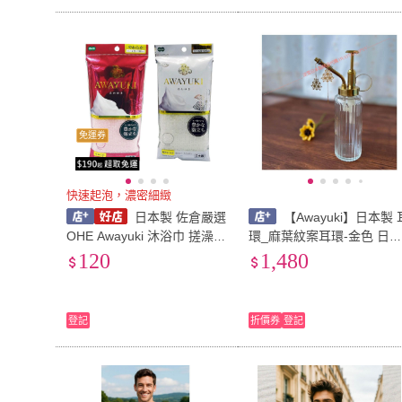
免運券
快速起泡，濃密細緻
日本製 佐倉嚴選
【Awayuki】日本製 
OHE Awayuki 沐浴巾 搓澡巾
環_麻葉紋案耳環-金色 日
起泡澡巾 刷背巾 洗澡巾 去
紋案 日本文化 日本耳環 平
120
1,480
角質 泡泡浴巾 擦澡巾 加長
安幸福幸運
背
登記
折價券
登記