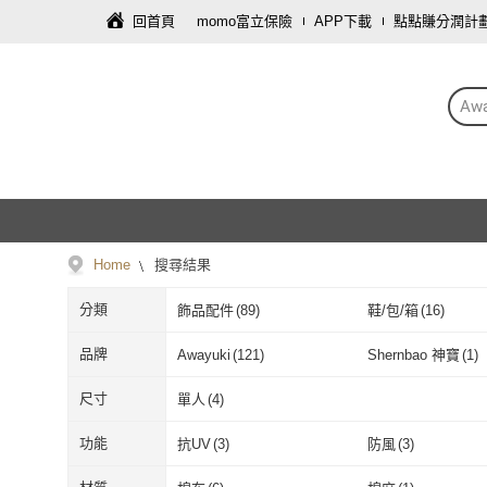
回首頁
momo富立保險
APP下載
點點賺分潤計
Awa
Home
搜尋結果
分類
飾品配件
(
89
)
鞋/包/箱
(
16
)
母嬰/童
(
1
)
文具樂器
(
1
)
品牌
Awayuki
(
121
)
Shernbao 神寶
(
1
)
Awayuki
(
121
)
Shernbao 神
尺寸
單人
(
4
)
單人
(
4
)
功能
抗UV
(
3
)
防風
(
3
)
抗UV
(
3
)
防風
(
3
)