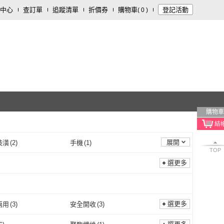
中心
查訂單
追蹤清單
折價券
購物車
登記活動
(
0
)
購物車
展開
裝潢
(
2
)
手機
(
1
)
TOP
選更多
選更多
兩用
(
3
)
安全開收
(
3
)
晴雨兩用
(
3
)
安全開收
(
3
)