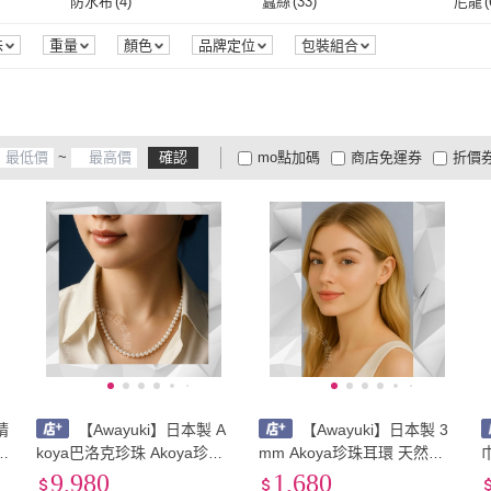
芳香
(
1
)
防水布
(
4
)
蠶絲
(
33
)
尼龍
(
芳香
(
1
)
防水布
(
4
)
蠶絲
(
33
)
味
重量
顏色
品牌定位
包裝組合
~
確認
mo點加碼
商店免運券
折價
大家電安心配
大家電快配
商
低溫宅配
定期配/分次配
貨
4
及以上
3
及以上
2
及
晴
【Awayuki】日本製 A
【Awayuki】日本製 3
V
koya巴洛克珍珠 Akoya珍珠
mm Akoya珍珠耳環 天然珍
串鏈 天然珍珠 珍珠 巴洛克
珠耳環 日本珍珠耳環 迷你珍
9,980
1,680