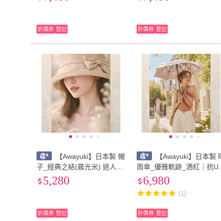
溫涼感 防風 晴雨兩用 雨傘
涼感 防風 晴雨兩用 雨傘 洋
洋傘 速乾 超輕量折疊傘
傘 速乾 超輕量折疊傘
折價券
登記
折價券
登記
【Awayuki】日本製 帽
【Awayuki】日本製 
子_經典之結(晨光米) 迷人蝴
雨傘_優雅軌跡_酒紅｜抗U
蝶結 抗UV 防曬帽 遮陽帽 休
折疊傘 防曬傘 遮陽傘 降溫
5,280
6,980
閒帽 防曬遮陽 防紫外線 旅
涼感 防風 晴雨兩用 雨傘 洋
(1)
遊 露營 可調節頭圍
傘 速乾 超輕量折疊傘
折價券
登記
折價券
登記