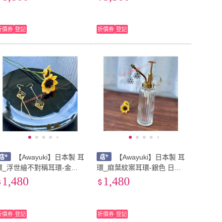
絲巾 大方巾 9090 冷氣房 日
披肩 冷氣房 日夜溫差
夜溫差
折價券
登記
折價券
登記
【Awayuki】日本製 耳
【Awayuki】日本製 耳
環_浮世繪不對稱耳環-金色
環_麻葉紋案耳環-銀色 日本
日本紋案 日本文化 日本耳環
紋案 日本文化 日本耳環 平
1,480
1,480
平安幸福幸運 葛飾北齋
安幸福幸運
折價券
登記
折價券
登記