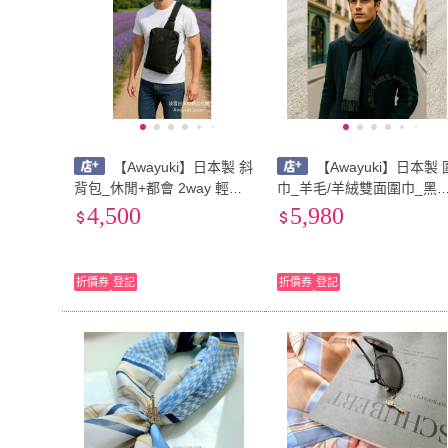
【Awayuki】日本製 斜
【Awayuki】日本製 
背包_休閒+都會 2way 輕量
巾_羊毛/羊絨雙面圍巾_黑
機能斜背包(黑色) 男生包包
&深灰色(30×150cm) cash
4,500
5,980
斜背包 日本包包 日本斜背包
ere 日本圍巾 喀什米爾圍巾
旅遊背包 型男
羊毛圍巾
折價券
登記
折價券
登記