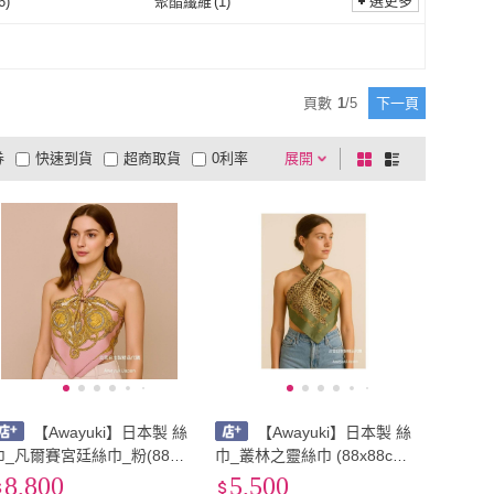
選更多
6
)
聚酯纖維
(
1
)
尼龍
(
6
)
聚酯纖維
(
1
)
頁數
1
/
5
下一頁
券
快速到貨
超商取貨
0利率
展開
棋
條
品有量
有影片
電視購物
盤
列
到付款
超商付款
5
式
式
以上
1
及以上
【Awayuki】日本製 絲
【Awayuki】日本製 絲
巾_凡爾賽宮廷絲巾_粉(88x8
巾_叢林之靈絲巾 (88x88cm)
8cm) 純絲 絲巾 90*90 日本
純絲 日本絲巾 大方巾 9090
8,800
5,500