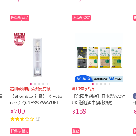
珍珠 珍珠項鍊 個性項鍊 日
珠耳環 日本耳環 Akoya
本產珍珠
折價券
登記
折價券
登記
超細軟刷毛 清潔更有感
滿1088享9折
晴
【Shernbao 神寶】《 Petie
【台隆手創館】日本製AWAY
V
nce 》Q-NESS AWAYUKI 泡
UKI泡泡澡巾(柔軟/硬)
雪牙刷 細/極細刷頭(超細軟
700
189
刷毛)
(1)
折價券
登記
登記