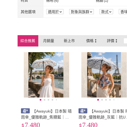
除臭
(
1
)
抗菌
(
1
)
材質
棉布
(
6
)
棉麻
(
1
)
除臭
(
1
)
抗菌
(
1
)
棉布
(
6
)
棉麻
(
1
)
羊毛
(
18
)
金屬/合金
(
7
)
其他選項
適用於
對象與族群
款式
香
羊毛
(
18
)
金屬/合金
(
7
)
綜合推薦
月銷量
新上市
價格
評價
【Awayuki】日本製 晴
【Awayuki】日本製 
雨傘_優雅軌跡_焦糖藍｜抗
雨傘_優雅軌跡_灰藍｜抗U
UV 折疊傘 防曬傘 遮陽傘 降
折疊傘 防曬傘 遮陽傘 降溫
7,480
7,480