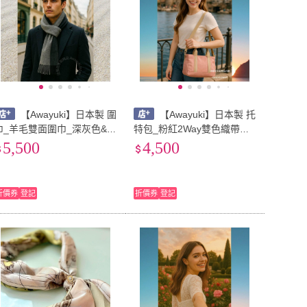
【Awayuki】日本製 圍
【Awayuki】日本製 托
巾_羊毛雙面圍巾_深灰色&淺
特包_粉紅2Way雙色織帶托
色(30×150cm) cashmere
特包_側肩包 手提包 斜背包
5,500
4,500
日本圍巾 喀什米爾圍巾 羊毛
日本包包 日本托特包 登山包
圍巾
露營包 旅遊包 休閒包
折價券
登記
折價券
登記