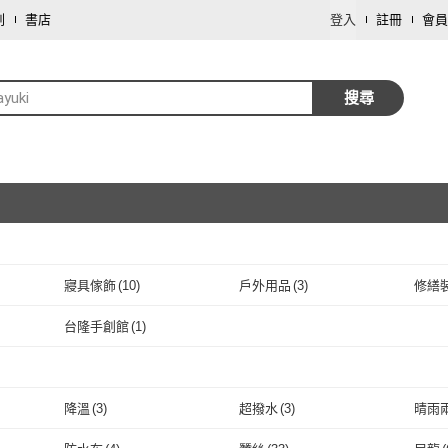
劃
書店
登入
註冊
會員
yuki
搜尋
寢具傢飾
(
10
)
戶外用品
(
3
)
修繕
取消
餐廚用品
(
1
)
寵物
(
1
)
台隆手創館
(
1
)
取消
寶
(
1
)
台隆手創館
(
1
)
取消
降溫
(
3
)
超撥水
(
3
)
晴雨
取消
降溫
(
3
)
超撥水
(
3
)