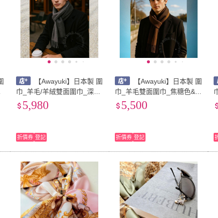
圍
【Awayuki】日本製 圍
【Awayuki】日本製 圍
色
巾_羊毛/羊絨雙面圍巾_深灰
巾_羊毛雙面圍巾_焦糖色&咖
m
色&淺灰色(30×150cm) cash
啡色(30×150cm) cashmere
灰
5,980
5,500
mere 日本圍巾 喀什米爾圍
日本圍巾 喀什米爾圍巾 羊毛
巾 羊毛圍巾
圍巾
折價券
登記
折價券
登記